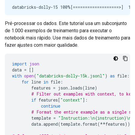
databricks-dolly-15 100%[===================>]  12.
Pré-processar os dados. Este tutorial usa um subconjunto
de 1.000 exemplos de treinamento para executar o
notebook mais rápido. Use mais dados de treinamento para
fazer ajustes com maior qualidade.
import
json
data
=
[]
with
open
(
"databricks-dolly-15k.jsonl"
)
as
file
:
for
line
in
file
:
features
=
json
.
loads
(
line
)
# Filter out examples with context, to kee
if
features
[
"context"
]:
continue
# Format the entire example as a single st
template
=
"Instruction:
\n
{instruction}
\n\
data
.
append
(
template
.
format
(
**
features
))