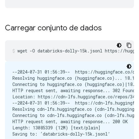
Carregar conjunto de dados
wget
-O
databricks-dolly-15k.jsonl
https://huggi
--2024-07-31 01:56:39--  https://huggingface.co/dat
Resolving huggingface.co (huggingface.co)... 18.164
Connecting to huggingface.co (huggingface.co)|18.16
HTTP request sent, awaiting response... 302 Found

Location: https://cdn-lfs.huggingface.co/repos/34/
--2024-07-31 01:56:39--  https://cdn-lfs.huggingfa
Resolving cdn-lfs.huggingface.co (cdn-lfs.huggingfa
Connecting to cdn-lfs.huggingface.co (cdn-lfs.huggi
HTTP request sent, awaiting response... 200 OK

Length: 13085339 (12M) [text/plain]

Saving to: ‘databricks-dolly-15k.jsonl’
