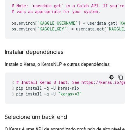
# Note: `userdata.get` is a Colab API. If you're n
# vars as appropriate for your system.
os
.
environ
[
"KAGGLE_USERNAME"
]
=
userdata
.
get
(
'KAGG
os
.
environ
[
"KAGGLE_KEY"
]
=
userdata
.
get
(
'KAGGLE_K
Instalar dependências
Instale o Keras, o KerasNLP e outras dependências.
# Install Keras 3 last. See https://keras.io/get
pip
install
-q
-U
keras-nlp
pip
install
-q
-U
"keras>=3"
Selecione um back-end
O Keras é uma API de aprendizado profundo de alto nível e