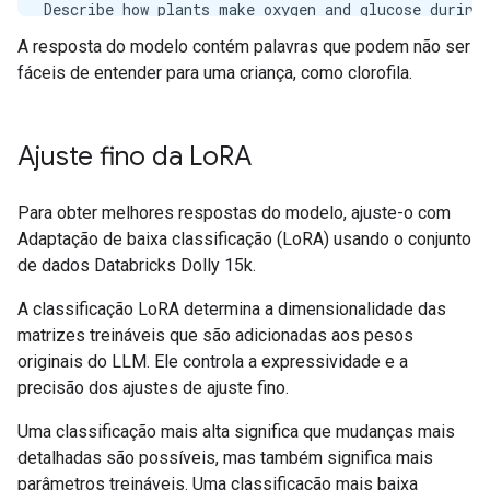
Describe how plants make oxygen and glucose during 
A resposta do modelo contém palavras que podem não ser
Response:

fáceis de entender para uma criança, como clorofila.
Plants make oxygen and glucose during the process o
Instruction:

How does photosynthesis occur in the cells of a pla
Ajuste fino da Lo
RA
Response:

Para obter melhores respostas do modelo, ajuste-o com
Adaptação de baixa classificação (LoRA) usando o conjunto
de dados Databricks Dolly 15k.
A classificação LoRA determina a dimensionalidade das
matrizes treináveis que são adicionadas aos pesos
originais do LLM. Ele controla a expressividade e a
precisão dos ajustes de ajuste fino.
Uma classificação mais alta significa que mudanças mais
detalhadas são possíveis, mas também significa mais
parâmetros treináveis. Uma classificação mais baixa