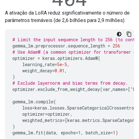
A ativação da LoRA reduz significativamente o número de
parâmetros treináveis (de 2,6 bilhões para 2,9 milhões).
# Limit the input sequence length to 256 (to contr
gemma_lm
.
preprocessor
.
sequence_length
=
256
# Use AdamW (a common optimizer for transformer m
optimizer
=
keras
.
optimizers
.
AdamW
(
learning_rate
=
5e-5
,
weight_decay
=
0.01
,
)
# Exclude layernorm and bias terms from decay.
optimizer
.
exclude_from_weight_decay
(
var_names
=
[
"bi
gemma_lm
.
compile
(
loss
=
keras
.
losses
.
SparseCategoricalCrossentropy
optimizer
=
optimizer
,
weighted_metrics
=
[
keras
.
metrics
.
SparseCategori
)
gemma_lm
.
fit
(
data
,
epochs
=
1
,
batch_size
=
1
)