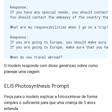
Response:

If you have any special needs, you should contact t
You should contact the embassy of the country that 
What are my responsibilities when I go on a trip?

Response:

If you are going to Europe, you should make sure to
If you are going to Europe, make sure that you have
When do you travel abroad?

O modelo responde com dicas genéricas sobre como
Response:

planejar uma viagem.
The most common reason to travel abroad is to go to
The most common reason to travel abroad is to work.
ELI5 Photosynthesis Prompt
How can I get a visa to Europe?

Peça para o modelo explicar a fotossíntese de forma
Response:

If you want to go to Europe and you have a valid vi
simples o suficiente para que uma criança de 5 anos
If you want to go to Europe and you do not have a v
entenda.