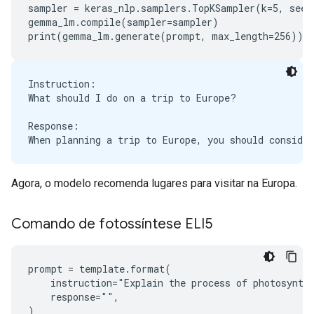
sampler = keras_nlp.samplers.TopKSampler(k=5, seed=
gemma_lm.compile(sampler=sampler)

Instruction:

What should I do on a trip to Europe?

Response:

Agora, o modelo recomenda lugares para visitar na Europa.
Comando de fotossíntese ELI5
prompt = template.format(

    instruction="Explain the process of photosynthe
    response="",

)
