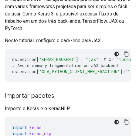
com vários frameworks projetada para ser simples e fácil
de usar. Com o Keras 3, é possível executar fluxos de
trabalho em um dos três back-ends: TensorFlow, JAX ou
PyTorch.
Neste tutorial, configure o back-end para JAX.
os
.
environ
[
"KERAS_BACKEND"
]
=
"jax"
#
Or
"torch"
#
Avoid
memory
fragmentation
on
JAX
backend
.
os
.
environ
[
"XLA_PYTHON_CLIENT_MEM_FRACTION"
]
=
"1.0
Importar pacotes
Importe o Keras e o KerasNLP.
import
keras
import
keras_nlp