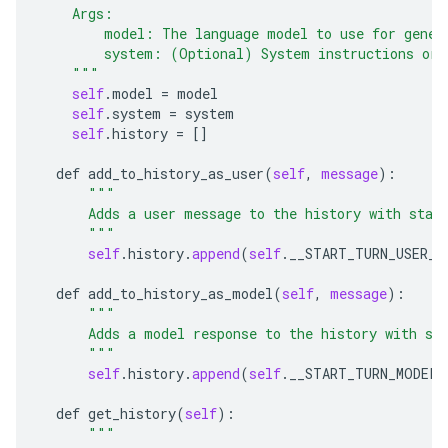
    Args:
        model: The language model to use for gener
        system: (Optional) System instructions or 
    """
self
.
model
 = 
model
self
.
system
 = 
system
self
.
history
 = []

def
add_to_history_as_user
(
self
, 
message
):

"""
      Adds a user message to the history with star
      """
self
.
history
.
append
(
self
.
__START_TURN_USER__
def
add_to_history_as_model
(
self
, 
message
):

"""
      Adds a model response to the history with st
      """
self
.
history
.
append
(
self
.
__START_TURN_MODEL_
def
get_history
(
self
):

"""