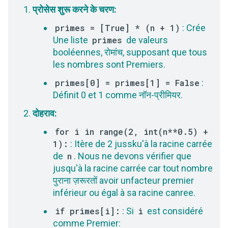
प्रोसेस शुरू करने के चरण:
primes = [True] * (n + 1)
: Crée
Une liste
primes
de valeurs
booléennes, रोमांच, supposant que tous
les nombres sont Premiers.
primes[0] = primes[1] = False
:
Définit 0 et 1 comme नॉन-प्रीमियर.
दोहराव:
for i in range(2, int(n**0.5) +
1):
: Itère de 2 jussku'à la racine carrée
de
n
. Nous ne devons vérifier que
jusqu'à la racine carrée car tout nombre
पुराना ज़रूरतों avoir unfacteur premier
inférieur ou égal à sa racine canree.
if primes[i]:
: Si
i
est considéré
comme Premier: