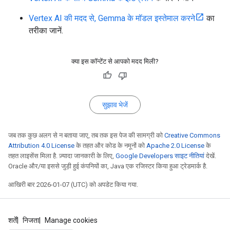
2. **Iteration:**

Vertex AI की मदद से, Gemma के मॉडल इस्तेमाल करने
का
   - `for i in range(2, int(n**0.5) + 1):`: Iterat
   - `if primes[i]:`: If `i` is marked as prime:

तरीका जानें.
     - `for j in range(i * i, n + 1, i):`: Marks a
3. **Result:**

क्या इस कॉन्टेंट से आपको मदद मिली?
   - `return [i for i, is_prime in enumerate(prime
Let me know if you'd like a more detailed explanati
सुझाव भेजें
<end_of_turn><start_of_turn>user

Thank you, it works! Can you explain the code in Fr
<start_of_turn>model

जब तक कुछ अलग से न बताया जाए, तब तक इस पेज की सामग्री को
Creative Commons
Bien sûr ! Voici une explication du code en françai
Attribution 4.0 License
के तहत और कोड के नमूनों को
Apache 2.0 License
के
तहत लाइसेंस मिला है. ज़्यादा जानकारी के लिए,
Google Developers साइट नीतियां
देखें.
```python

Oracle और/या इससे जुड़ी हुई कंपनियों का, Java एक रजिस्टर किया हुआ ट्रेडमार्क है.
def sieve_of_eratosthenes(n):

  """Retourne une liste de nombres premiers jusqu'
आखिरी बार 2026-01-07 (UTC) को अपडेट किया गया.
  primes = [True] * (n + 1)

  primes[0] = primes[1] = False

  for i in range(2, int(n**0.5) + 1):

शर्तें
निजता
Manage cookies
    if primes[i]:
