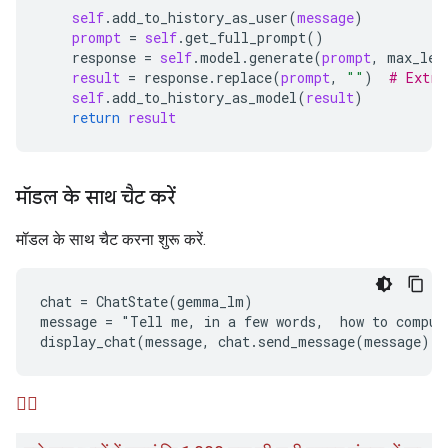
self
.
add_to_history_as_user
(
message
)

prompt
 = 
self
.
get_full_prompt
()

response
 = 
self
.
model
.
generate
(
prompt
, 
max_len
result
 = 
response
.
replace
(
prompt
, 
""
)  
# Extra
self
.
add_to_history_as_model
(
result
)

return
result
मॉडल के साथ चैट करें
मॉडल के साथ चैट करना शुरू करें.
chat = ChatState(gemma_lm)

message = "Tell me, in a few words,  how to comput
🙋‍♂️