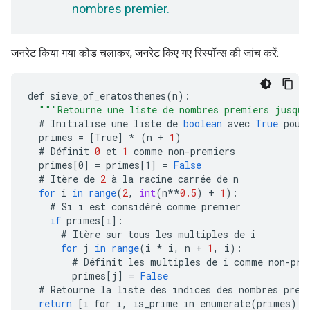
nombres premier.
जनरेट किया गया कोड चलाकर, जनरेट किए गए रिस्पॉन्स की जांच करें:
def
sieve_of_eratosthenes
(
n
)
:
"""Retourne une liste de nombres premiers jusqu
#
Initialise
une
liste
de
boolean
avec
True
pour
primes
=
[
True
]
*
(
n
+
1
)
#
Définit
0
et
1
comme
non
-
premiers
primes
[
0
]
=
primes
[
1
]
=
False
#
Itère
de
2
à
la
racine
carrée
de
n
for
i
in
range
(
2
,
int
(
n
**
0.5
)
+
1
)
:
#
Si
i
est
considéré
comme
premier
if
primes
[
i
]
:
#
Itère
sur
tous
les
multiples
de
i
for
j
in
range
(
i
*
i
,
n
+
1
,
i
)
:
#
Définit
les
multiples
de
i
comme
non
-
pre
primes
[
j
]
=
False
#
Retourne
la
liste
des
indices
des
nombres
prem
return
[
i for i, is_prime in enumerate(primes) i