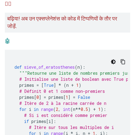
🙋‍♂️
बढ़िया! अब उन एक्सप्लेनेशंस को कोड में टिप्पणियों के तौर पर
जोड़ें.
🤖
def
sieve_of_eratosthenes
(
n
):
"""Retourne une liste de nombres premiers jusq
# Initialise une liste de boolean avec True pou
primes
=
[
True
]
*
(
n
+
1
)
# Définit 0 et 1 comme non-premiers
primes
[
0
]
=
primes
[
1
]
=
False
# Itère de 2 à la racine carrée de n
for
i
in
range
(
2
,
int
(
n
**
0.5
)
+
1
):
# Si i est considéré comme premier
if
primes
[
i
]:
# Itère sur tous les multiples de i
for
j
in
range
(
i
*
i
,
n
+
1
,
i
):