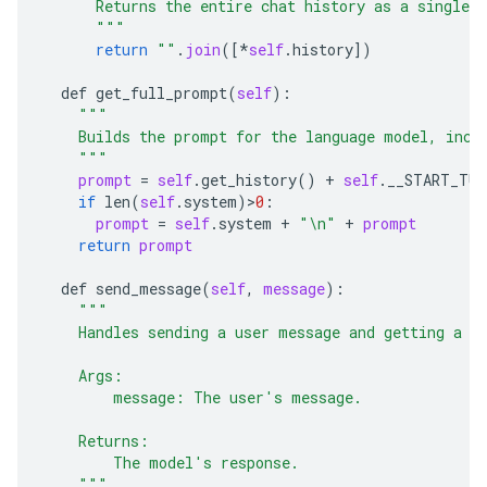
      Returns the entire chat history as a single s
      """
return
""
.
join
([*
self
.
history
])

def
get_full_prompt
(
self
):

"""
    Builds the prompt for the language model, incl
    """
prompt
 = 
self
.
get_history
() + 
self
.
__START_TUR
if
len
(
self
.
system
)>
0
:

prompt
 = 
self
.
system
 + 
"\n"
 + 
prompt
return
prompt
def
send_message
(
self
, 
message
):

"""
    Handles sending a user message and getting a m
    Args:
        message: The user's message.
    Returns:
        The model's response.
    """