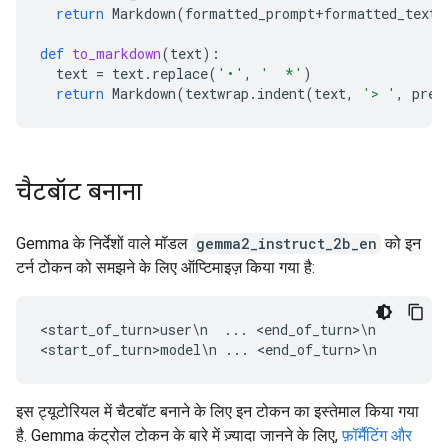
return
Markdown
(
formatted_prompt
+
formatted_text
)
def
to_markdown
(
text
):
text
=
text
.
replace
(
'•'
,
'  *'
)
return
Markdown
(
textwrap
.
indent
(
text
,
'> '
,
pred
चैटबॉट बनाना
Gemma के निर्देशों वाले मॉडल
gemma2_instruct_2b_en
को इन
टर्न टोकन को समझने के लिए ऑप्टिमाइज़ किया गया है:
<start_of_turn>user\n  ... <end_of_turn>\n

इस ट्यूटोरियल में चैटबॉट बनाने के लिए इन टोकन का इस्तेमाल किया गया
है. Gemma कंट्रोल टोकन के बारे में ज़्यादा जानने के लिए,
फ़ॉर्मैटिंग और