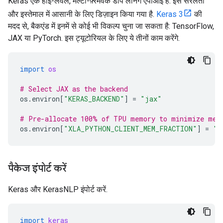
Keras एक हाई-लेवल, मल्टी-फ़्रेमवर्क डीप लर्निंग एपीआई है. इसे सरलता
और इस्तेमाल में आसानी के लिए डिज़ाइन किया गया है.
Keras 3
की
मदद से, बैकएंड में इनमें से कोई भी विकल्प चुना जा सकता है: TensorFlow,
JAX या PyTorch. इस ट्यूटोरियल के लिए ये तीनों काम करेंगे.
import
os
# Select JAX as the backend
os
.
environ
[
"KERAS_BACKEND"
]
=
"jax"
# Pre-allocate 100% of TPU memory to minimize mem
os
.
environ
[
"XLA_PYTHON_CLIENT_MEM_FRACTION"
]
=
"1
पैकेज इंपोर्ट करें
Keras और KerasNLP इंपोर्ट करें.
import
keras