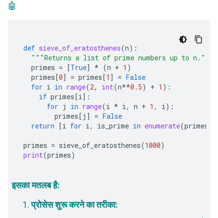
🤖
def
sieve_of_eratosthenes
(
n
):
"""Returns a list of prime numbers up to n."""
primes
=
[
True
]
*
(
n
+
1
)
primes
[
0
]
=
primes
[
1
]
=
False
for
i
in
range
(
2
,
int
(
n
**
0.5
)
+
1
):
if
primes
[
i
]:
for
j
in
range
(
i
*
i
,
n
+
1
,
i
):
primes
[
j
]
=
False
return
[
i
for
i
,
is_prime
in
enumerate
(
primes
)
primes
=
sieve_of_eratosthenes
(
1000
)
print
(
primes
)
इसका मतलब है:
प्रोसेस शुरू करने का तरीका: