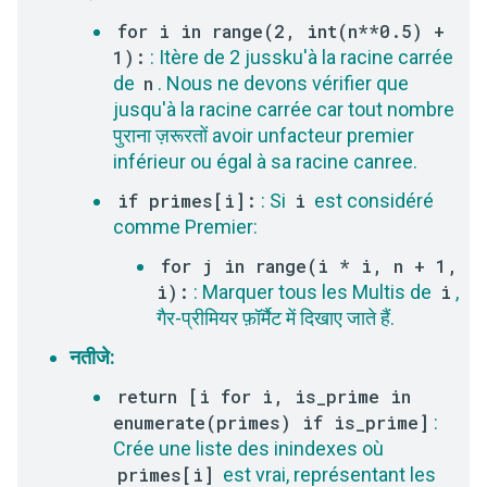
for i in range(2, int(n**0.5) +
1):
: Itère de 2 jussku'à la racine carrée
de
n
. Nous ne devons vérifier que
jusqu'à la racine carrée car tout nombre
पुराना ज़रूरतों avoir unfacteur premier
inférieur ou égal à sa racine canree.
if primes[i]:
: Si
i
est considéré
comme Premier:
for j in range(i * i, n + 1,
i):
: Marquer tous les Multis de
i
,
गैर-प्रीमियर फ़ॉर्मैट में दिखाए जाते हैं.
नतीजे:
return [i for i, is_prime in
enumerate(primes) if is_prime]
:
Crée une liste des inindexes où
primes[i]
est vrai, représentant les