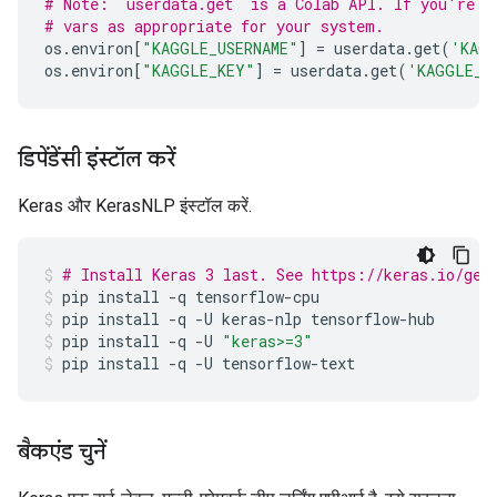
# Note: `userdata.get` is a Colab API. If you're n
# vars as appropriate for your system.
os
.
environ
[
"KAGGLE_USERNAME"
]
=
userdata
.
get
(
'KAGG
os
.
environ
[
"KAGGLE_KEY"
]
=
userdata
.
get
(
'KAGGLE_K
डिपेंडेंसी इंस्टॉल करें
Keras और KerasNLP इंस्टॉल करें.
# Install Keras 3 last. See https://keras.io/get
pip
install
-q
tensorflow-cpu
pip
install
-q
-U
keras-nlp
tensorflow-hub
pip
install
-q
-U
"keras>=3"
pip
install
-q
-U
tensorflow-text
बैकएंड चुनें