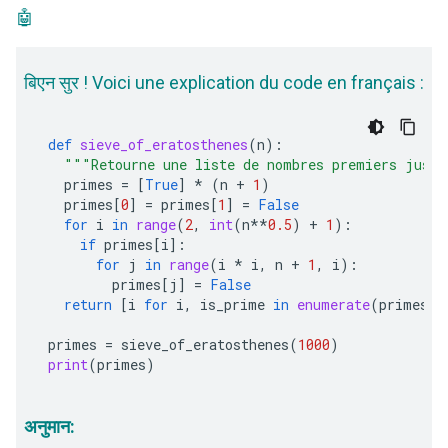
🤖
बिएन सुर ! Voici une explication du code en français :
def
sieve_of_eratosthenes
(
n
):
"""Retourne une liste de nombres premiers jusq
primes
=
[
True
]
*
(
n
+
1
)
primes
[
0
]
=
primes
[
1
]
=
False
for
i
in
range
(
2
,
int
(
n
**
0.5
)
+
1
):
if
primes
[
i
]:
for
j
in
range
(
i
*
i
,
n
+
1
,
i
):
primes
[
j
]
=
False
return
[
i
for
i
,
is_prime
in
enumerate
(
primes
)
primes
=
sieve_of_eratosthenes
(
1000
)
print
(
primes
)
अनुमान: