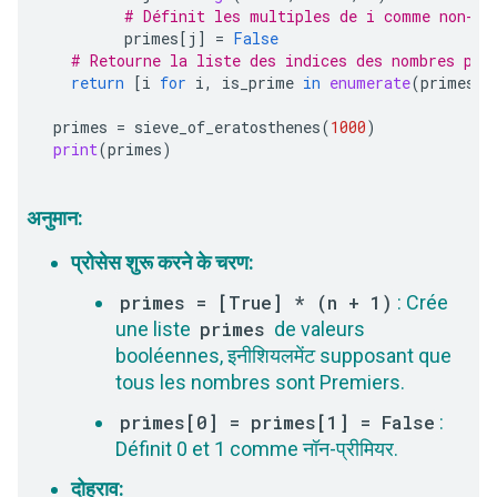
# Définit les multiples de i comme non-pr
primes
[
j
]
=
False
# Retourne la liste des indices des nombres pre
return
[
i
for
i
,
is_prime
in
enumerate
(
primes
)
primes
=
sieve_of_eratosthenes
(
1000
)
print
(
primes
)
अनुमान:
प्रोसेस शुरू करने के चरण:
primes = [True] * (n + 1)
: Crée
une liste
primes
de valeurs
booléennes, इनीशियलमेंट supposant que
tous les nombres sont Premiers.
primes[0] = primes[1] = False
:
Définit 0 et 1 comme नॉन-प्रीमियर.
दोहराव: