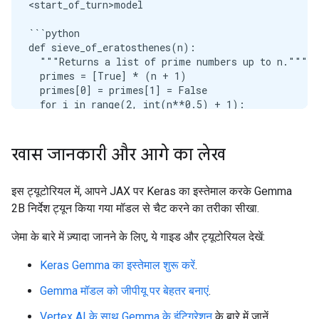
<start_of_turn>model

```python

def sieve_of_eratosthenes(n):

  """Returns a list of prime numbers up to n."""

  primes = [True] * (n + 1)

  primes[0] = primes[1] = False

  for i in range(2, int(n**0.5) + 1):

    if primes[i]:

      for j in range(i * i, n + 1, i):

        primes[j] = False

खास जानकारी और आगे का लेख
  return [i for i, is_prime in enumerate(primes) if
primes = sieve_of_eratosthenes(1000)

इस ट्यूटोरियल में, आपने JAX पर Keras का इस्तेमाल करके Gemma
print(primes)

2B निर्देश ट्यून किया गया मॉडल से चैट करने का तरीका सीखा.
```

जेमा के बारे में ज़्यादा जानने के लिए, ये गाइड और ट्यूटोरियल देखें:
**Explanation:**

Keras Gemma का इस्तेमाल शुरू करें
.
1. **Initialization:**

   - `primes = [True] * (n + 1)`: Creates a list `
Gemma मॉडल को जीपीयू पर बेहतर बनाएं
.
   - `primes[0] = primes[1] = False`: Sets 0 and 1 
Vertex AI के साथ Gemma के इंटिग्रेशन
के बारे में जानें