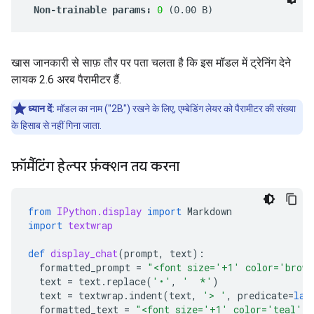
खास जानकारी से साफ़ तौर पर पता चलता है कि इस मॉडल में ट्रेनिंग देने
लायक 2.6 अरब पैरामीटर हैं.
ध्यान दें:
मॉडल का नाम ("2B") रखने के लिए, एम्बेडिंग लेयर को पैरामीटर की संख्या
के हिसाब से नहीं गिना जाता.
फ़ॉर्मैटिंग हेल्पर फ़ंक्शन तय करना
from
IPython.display
import
Markdown
import
textwrap
def
display_chat
(
prompt
,
text
):
formatted_prompt
=
"<font size='+1' color='brown'>
text
=
text
.
replace
(
'•'
,
'  *'
)
text
=
textwrap
.
indent
(
text
,
'> '
,
predicate
=
lam
formatted_text
=
"<font size='+1' color='teal'>