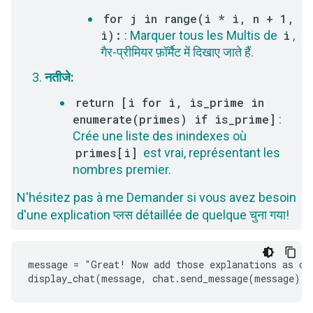
for j in range(i * i, n + 1,
i):
: Marquer tous les Multis de
i
,
गैर-प्रीमियर फ़ॉर्मैट में दिखाए जाते हैं.
नतीजे:
return [i for i, is_prime in
enumerate(primes) if is_prime]
:
Crée une liste des inindexes où
primes[i]
est vrai, représentant les
nombres premier.
N'hésitez pas à me Demander si vous avez besoin
d'une explication प्लस détaillée de quelque चुना गया!
message = "Great! Now add those explanations as com