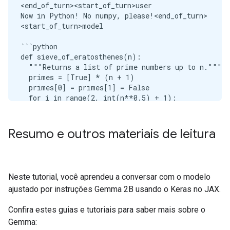
<end_of_turn><start_of_turn>user

Now in Python! No numpy, please!<end_of_turn>

<start_of_turn>model

```python

def sieve_of_eratosthenes(n):

  """Returns a list of prime numbers up to n."""

  primes = [True] * (n + 1)

  primes[0] = primes[1] = False

  for i in range(2, int(n**0.5) + 1):

    if primes[i]:

      for j in range(i * i, n + 1, i):

        primes[j] = False

Resumo e outros materiais de leitura
  return [i for i, is_prime in enumerate(primes) if
primes = sieve_of_eratosthenes(1000)

print(primes)

Neste tutorial, você aprendeu a conversar com o modelo
```

ajustado por instruções Gemma 2B usando o Keras no JAX.
**Explanation:**

Confira estes guias e tutoriais para saber mais sobre o
1. **Initialization:**

Gemma: