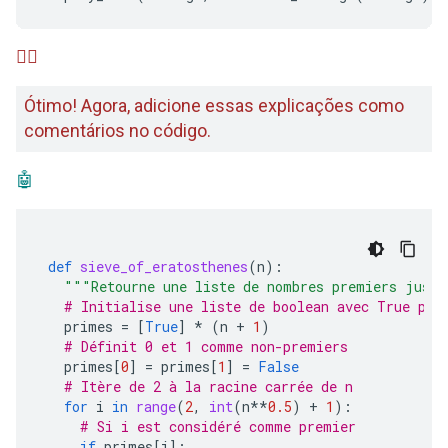
🙋‍♂️
Ótimo! Agora, adicione essas explicações como
comentários no código.
🤖
def
sieve_of_eratosthenes
(
n
):
"""Retourne une liste de nombres premiers jusq
# Initialise une liste de boolean avec True pou
primes
=
[
True
]
*
(
n
+
1
)
# Définit 0 et 1 comme non-premiers
primes
[
0
]
=
primes
[
1
]
=
False
# Itère de 2 à la racine carrée de n
for
i
in
range
(
2
,
int
(
n
**
0.5
)
+
1
):
# Si i est considéré comme premier
if
primes
[
i
]: