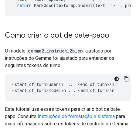
return
Markdown
(
textwrap
.
indent
(
text
,
'> '
,
pred
Como criar o bot de bate-papo
O modelo
gemma2_instruct_2b_en
ajustado por
instruções do Gemma foi ajustado para entender os
seguintes tokens de turno:
<start_of_turn>user\n  ... <end_of_turn>\n

Este tutorial usa esses tokens para criar o bot de bate-
papo. Consulte
Instruções de formatação e sistema
para
mais informações sobre os tokens de controle do Gemma.