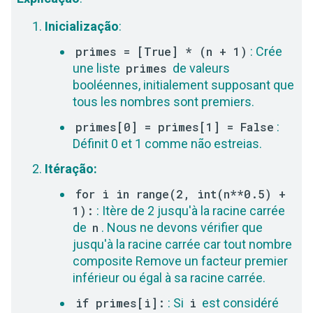
Inicialização
:
primes = [True] * (n + 1)
: Crée
une liste
primes
de valeurs
booléennes, initialement supposant que
tous les nombres sont premiers.
primes[0] = primes[1] = False
:
Définit 0 et 1 comme não estreias.
Itéração:
for i in range(2, int(n**0.5) +
1):
: Itère de 2 jusqu'à la racine carrée
de
n
. Nous ne devons vérifier que
jusqu'à la racine carrée car tout nombre
composite Remove un facteur premier
inférieur ou égal à sa racine carrée.
if primes[i]:
: Si
i
est considéré