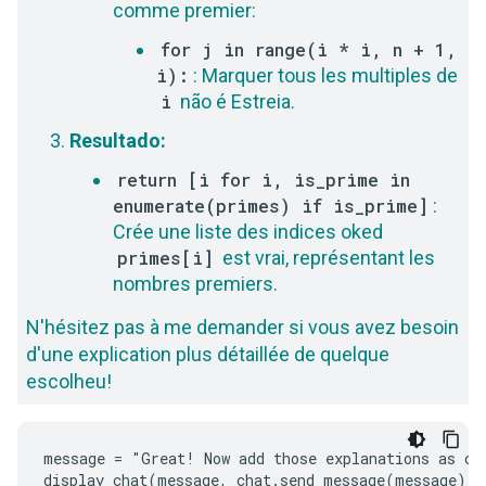
comme premier:
for j in range(i * i, n + 1,
i):
: Marquer tous les multiples de
i
não é Estreia.
Resultado:
return [i for i, is_prime in
enumerate(primes) if is_prime]
:
Crée une liste des indices oked
primes[i]
est vrai, représentant les
nombres premiers.
N'hésitez pas à me demander si vous avez besoin
d'une explication plus détaillée de quelque
escolheu!
message = "Great! Now add those explanations as com