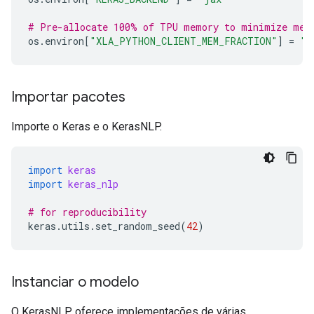
# Pre-allocate 100% of TPU memory to minimize mem
os
.
environ
[
"XLA_PYTHON_CLIENT_MEM_FRACTION"
]
=
"1
Importar pacotes
Importe o Keras e o KerasNLP.
import
keras
import
keras_nlp
# for reproducibility
keras
.
utils
.
set_random_seed
(
42
)
Instanciar o modelo
O KerasNLP oferece implementações de várias