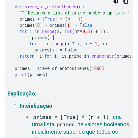
def
sieve_of_eratosthenes
(
n
):
"""Returns a list of prime numbers up to n."""
primes
=
[
True
]
*
(
n
+
1
)
primes
[
0
]
=
primes
[
1
]
=
False
for
i
in
range
(
2
,
int
(
n
**
0.5
)
+
1
):
if
primes
[
i
]:
for
j
in
range
(
i
*
i
,
n
+
1
,
i
):
primes
[
j
]
=
False
return
[
i
for
i
,
is_prime
in
enumerate
(
primes
)
primes
=
sieve_of_eratosthenes
(
1000
)
print
(
primes
)
Explicação:
Inicialização
:
primes = [True] * (n + 1)
: cria
uma lista
primes
de valores booleanos,
inicialmente supondo que todos os