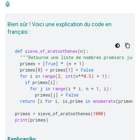
🤖
Bien sûr ! Voici une explication du code en
français :
def
sieve_of_eratosthenes
(
n
):
"""Retourne une liste de nombres premiers jusq
primes
=
[
True
]
*
(
n
+
1
)
primes
[
0
]
=
primes
[
1
]
=
False
for
i
in
range
(
2
,
int
(
n
**
0.5
)
+
1
):
if
primes
[
i
]:
for
j
in
range
(
i
*
i
,
n
+
1
,
i
):
primes
[
j
]
=
False
return
[
i
for
i
,
is_prime
in
enumerate
(
primes
)
primes
=
sieve_of_eratosthenes
(
1000
)
print
(
primes
)
Explicação
: