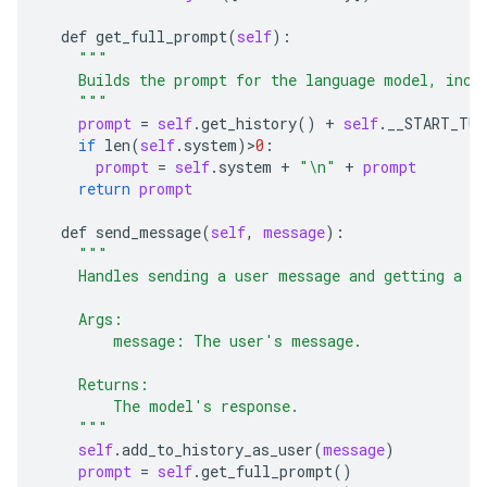
def
get_full_prompt
(
self
):

"""
    Builds the prompt for the language model, incl
    """
prompt
 = 
self
.
get_history
() + 
self
.
__START_TUR
if
len
(
self
.
system
)>
0
:

prompt
 = 
self
.
system
 + 
"\n"
 + 
prompt
return
prompt
def
send_message
(
self
, 
message
):

"""
    Handles sending a user message and getting a m
    Args:
        message: The user's message.
    Returns:
        The model's response.
    """
self
.
add_to_history_as_user
(
message
)

prompt
 = 
self
.
get_full_prompt
()
