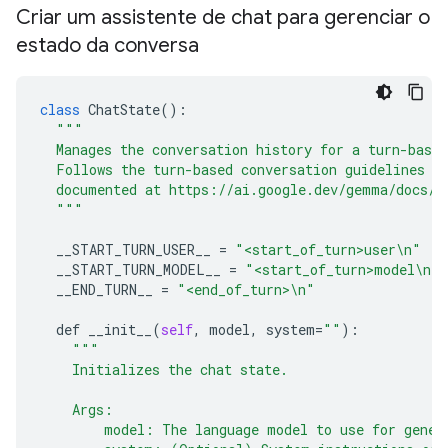
Criar um assistente de chat para gerenciar o
estado da conversa
class
ChatState
():

"""
  Manages the conversation history for a turn-based
  Follows the turn-based conversation guidelines f
  documented at https://ai.google.dev/gemma/docs/f
  """
__START_TURN_USER__
 = 
"<start_of_turn>user\n"
__START_TURN_MODEL__
 = 
"<start_of_turn>model\n"
__END_TURN__
 = 
"<end_of_turn>\n"
def
__init__
(
self
, 
model
, 
system
=
""
):

"""
    Initializes the chat state.
    Args:
        model: The language model to use for gener