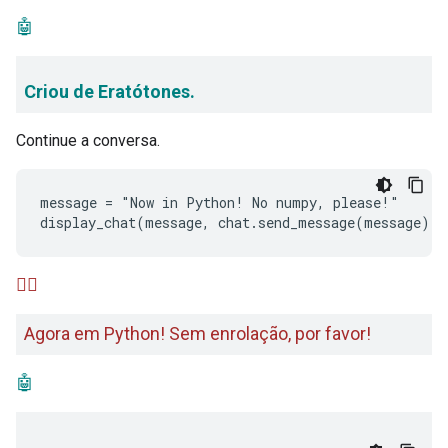
🤖
Criou de Eratótones.
Continue a conversa.
message = "Now in Python! No numpy, please!"

🙋‍♂️
Agora em Python! Sem enrolação, por favor!
🤖