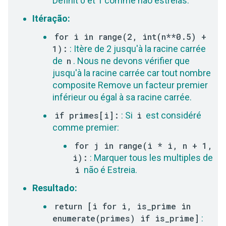
Définit 0 et 1 comme não estreias.
Itéração:
for i in range(2, int(n**0.5) +
1):
: Itère de 2 jusqu'à la racine carrée
de
n
. Nous ne devons vérifier que
jusqu'à la racine carrée car tout nombre
composite Remove un facteur premier
inférieur ou égal à sa racine carrée.
if primes[i]:
: Si
i
est considéré
comme premier:
for j in range(i * i, n + 1,
i):
: Marquer tous les multiples de
i
não é Estreia.
Resultado:
return [i for i, is_prime in
enumerate(primes) if is_prime]
: