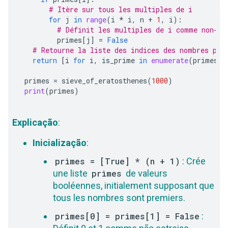
# Itère sur tous les multiples de i
for
j
in
range
(
i
*
i
,
n
+
1
,
i
):
# Définit les multiples de i comme non-pr
primes
[
j
]
=
False
# Retourne la liste des indices des nombres pre
return
[
i
for
i
,
is_prime
in
enumerate
(
primes
)
primes
=
sieve_of_eratosthenes
(
1000
)
print
(
primes
)
Explicação
:
Inicialização
:
primes = [True] * (n + 1)
: Crée
une liste
primes
de valeurs
booléennes, initialement supposant que
tous les nombres sont premiers.
primes[0] = primes[1] = False
: