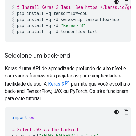
# Install Keras 3 last. See https://keras.io/get
pip
install
-q
tensorflow-cpu
pip
install
-q
-U
keras-nlp
tensorflow-hub
pip
install
-q
-U
"keras>=3"
pip
install
-q
-U
tensorflow-text
Selecione um back-end
Keras é uma API de aprendizado profundo de alto nível e
com vários frameworks projetadas para simplicidade e
facilidade de uso. A
Keras 3
permite que você escolha o
back-end: TensorFlow, JAX ou PyTorch. Os três funcionam
para este tutorial.
import
os
# Select JAX as the backend
os
.
environ
[
"KERAS_BACKEND"
]
=
"jax"