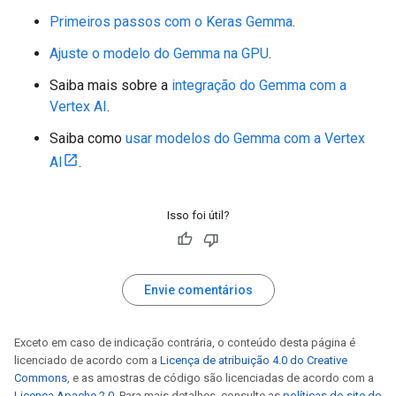
   - `primes = [True] * (n + 1)`: Creates a list `
   - `primes[0] = primes[1] = False`: Sets 0 and 1 
Primeiros passos com o Keras Gemma
.
Ajuste o modelo do Gemma na GPU
.
2. **Iteration:**

   - `for i in range(2, int(n**0.5) + 1):`: Iterat
Saiba mais sobre a
integração do Gemma com a
   - `if primes[i]:`: If `i` is marked as prime:

Vertex AI
.
     - `for j in range(i * i, n + 1, i):`: Marks a
Saiba como
usar modelos do Gemma com a Vertex
3. **Result:**

   - `return [i for i, is_prime in enumerate(prime
AI
.
Let me know if you'd like a more detailed explanati
Isso foi útil?
<end_of_turn><start_of_turn>user

Thank you, it works! Can you explain the code in Fr
<start_of_turn>model

Bien sûr ! Voici une explication du code en françai
Envie comentários
```python

def sieve_of_eratosthenes(n):

Exceto em caso de indicação contrária, o conteúdo desta página é
  """Retourne une liste de nombres premiers jusqu'
licenciado de acordo com a
Licença de atribuição 4.0 do Creative
  primes = [True] * (n + 1)

Commons
, e as amostras de código são licenciadas de acordo com a
  primes[0] = primes[1] = False

Licença Apache 2.0
. Para mais detalhes, consulte as
políticas do site do