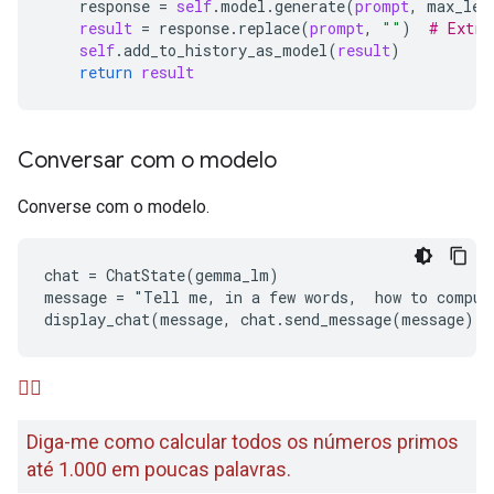
response
 = 
self
.
model
.
generate
(
prompt
, 
max_len
result
 = 
response
.
replace
(
prompt
, 
""
)  
# Extra
self
.
add_to_history_as_model
(
result
)

return
result
Conversar com o modelo
Converse com o modelo.
chat = ChatState(gemma_lm)

message = "Tell me, in a few words,  how to comput
🙋‍♂️
Diga-me como calcular todos os números primos
até 1.000 em poucas palavras.