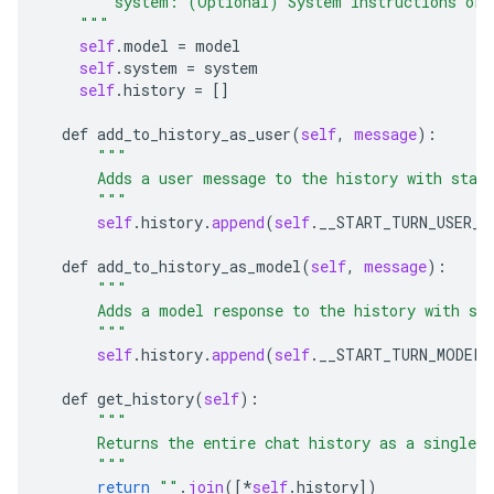
        system: (Optional) System instructions or 
    """
self
.
model
 = 
model
self
.
system
 = 
system
self
.
history
 = []

def
add_to_history_as_user
(
self
, 
message
):

"""
      Adds a user message to the history with star
      """
self
.
history
.
append
(
self
.
__START_TURN_USER__
def
add_to_history_as_model
(
self
, 
message
):

"""
      Adds a model response to the history with st
      """
self
.
history
.
append
(
self
.
__START_TURN_MODEL_
def
get_history
(
self
):

"""
      Returns the entire chat history as a single s
      """
return
""
.
join
([*
self
.
history
])
