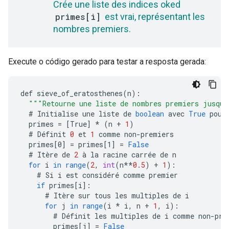
Crée une liste des indices oked
primes[i]
est vrai, représentant les
nombres premiers.
Execute o código gerado para testar a resposta gerada:
def
sieve_of_eratosthenes
(
n
)
:
"""Retourne une liste de nombres premiers jusqu
#
Initialise
une
liste
de
boolean
avec
True
pour
primes
=
[
True
]
*
(
n
+
1
)
#
Définit
0
et
1
comme
non
-
premiers
primes
[
0
]
=
primes
[
1
]
=
False
#
Itère
de
2
à
la
racine
carrée
de
n
for
i
in
range
(
2
,
int
(
n
**
0.5
)
+
1
)
:
#
Si
i
est
considéré
comme
premier
if
primes
[
i
]
:
#
Itère
sur
tous
les
multiples
de
i
for
j
in
range
(
i
*
i
,
n
+
1
,
i
)
:
#
Définit
les
multiples
de
i
comme
non
-
pre
primes
[
j
]
=
False