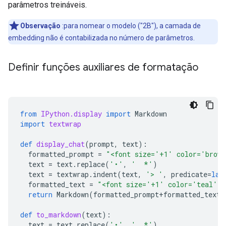
parâmetros treináveis.
Observação
:para nomear o modelo ("2B"), a camada de
embedding não é contabilizada no número de parâmetros.
Definir funções auxiliares de formatação
from
IPython.display
import
Markdown
import
textwrap
def
display_chat
(
prompt
,
text
):
formatted_prompt
=
"<font size='+1' color='brown'>
text
=
text
.
replace
(
'•'
,
'  *'
)
text
=
textwrap
.
indent
(
text
,
'> '
,
predicate
=
lam
formatted_text
=
"<font size='+1' color='teal'>
return
Markdown
(
formatted_prompt
+
formatted_text
)
def
to_markdown
(
text
):
text
=
text
.
replace
(
'•'
,
'  *'
)