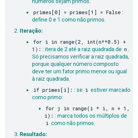
números sejam primos.
primes[0] = primes[1] = False
:
define 0 e 1 como não primos.
Iteração:
for i in range(2, int(n**0.5) +
1):
: itera de 2 até a raiz quadrada de
n
.
Só precisamos verificar a raiz quadrada,
porque qualquer número composto
deve ter um fator primo menor ou igual
à raiz quadrada.
if primes[i]:
: se
i
estiver marcado
como primo:
for j in range(i * i, n + 1,
i):
: marca todos os múltiplos de
i
como não primos.
Resultado: