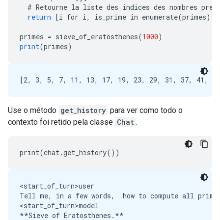
#
Retourne
la
liste
des
indices
des
nombres
prem
return
[
i for i, is_prime in enumerate(primes) i
primes
=
sieve_of_eratosthenes
(
1000
)
print
(
primes
)
Use o método
get_history
para ver como todo o
contexto foi retido pela classe
Chat
.
<start_of_turn>user

Tell me, in a few words,  how to compute all prime 
<start_of_turn>model

**Sieve of Eratosthenes.** 
