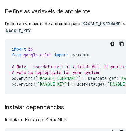
Defina as variáveis de ambiente
Defina as variáveis de ambiente para
KAGGLE_USERNAME
e
KAGGLE_KEY
.
import
os
from
google.colab
import
userdata
# Note: `userdata.get` is a Colab API. If you're n
# vars as appropriate for your system.
os
.
environ
[
"KAGGLE_USERNAME"
]
=
userdata
.
get
(
'KAGG
os
.
environ
[
"KAGGLE_KEY"
]
=
userdata
.
get
(
'KAGGLE_K
Instalar dependências
Instalar o Keras e o KerasNLP.