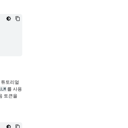
이 튜토리얼
lLM
를 사용
음 토큰을