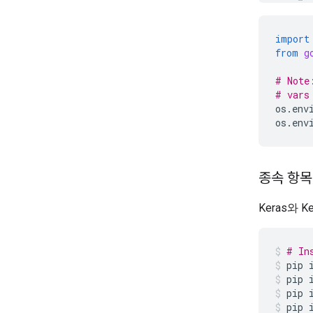
import
from
g
# Note
# vars
os
.
env
os
.
env
종속 항목
Keras와 
# In
pip
pip
pip
pip