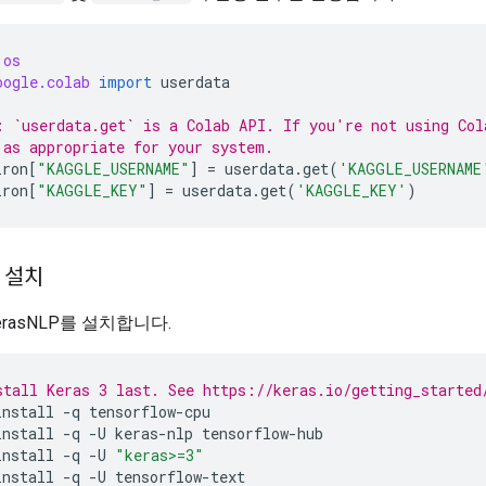
os
oogle.colab
import
userdata
: `userdata.get` is a Colab API. If you're not using Col
 as appropriate for your system.
iron
[
"KAGGLE_USERNAME"
]
=
userdata
.
get
(
'KAGGLE_USERNAME
iron
[
"KAGGLE_KEY"
]
=
userdata
.
get
(
'KAGGLE_KEY'
)
 설치
KerasNLP를 설치합니다.
stall Keras 3 last. See https://keras.io/getting_started
install
-q
tensorflow-cpu
install
-q
-U
keras-nlp
tensorflow-hub
install
-q
-U
"keras>=3"
install
-q
-U
tensorflow-text