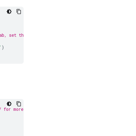
ab, set the env
'
)
/ for more details.