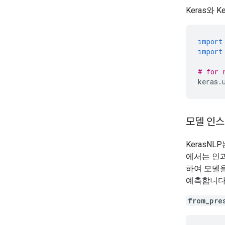
Keras와 
import
import
# for 
keras
.
모델 인
KerasN
에서는 인과
하여 모델
예측합니다
from_pre