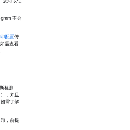
。您可以使
-gram 不会
水印配置
传
如需查看
。
斯检测
定），并且
。如需了解
水印，前提