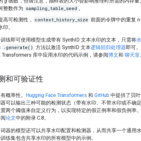
的
g
函数，但请注意，抽样表的大小会影响推理时所需的内存量
何整数作为
sampling_table_seed
。
提高可检测性，
context_history_size
前面的令牌中的重复
n
水印。
训练即可使用模型生成带有 SynthID 文本水印的文本，只需将
的
.generate()
方法以激活 SynthID 文本
逻辑回归处理器
即可。
Transformers 库中应用水印的代码示例，请参阅
博文
和
聊天室
测和可验证性
具有概率性。
Hugging Face Transformers
和
GitHub
中提供了贝叶
测器可以输出三种可能的检测状态（带有水印、不带水印或不确
设置两个阈值来自定义行为，以实现特定的假正例率和假负例率
参阅
论文
中的附录 C.8。
分词器的模型还可以共享水印配置和检测器，从而共享一个通用
的训练集包含共享水印的所有模型中的示例。