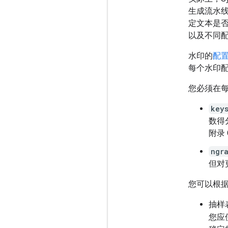
生成流水
定文本是
以及不同
水印的
配
每个水印
您必须在
key
数得
附录 
ngr
但对
您可以根
抽样
您应