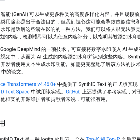
智能 (GenAI) 可以生成更多种类的高度多样化内容，并且规模
此类用途都是出于合法目的，但我们担心这可能会导致虚假信息
加水印是缓解这些潜在影响的一种方法。我们可以将人眼无法察
 生成的内容，检测模型可以为任意内容评分，以指明其被添加水印
 Google DeepMind 的一项技术，可直接将数字水印嵌入 AI 
频中，从而为 AI 生成的内容添加水印并识别这些内容。SynthID 
便开发者使用文本生成水印功能。如需更完整地了解该方法的技
中的论文。
ce Transformers v4.46.0+
中提供了 SynthID Text 的正式版
ID Text Space
中试用该实现。
GitHub
上还提供了参考实现，对
其他框架的开源维护者和贡献者来说，可能很有用。
用
thID Text 是一种 logits 处理器，会在
Top-K 和 Top-P
之后应