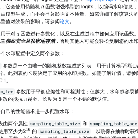
线，它会使用伪随机
g
函数增强模型的 logits，以编码水印信息
否由模型生成，而不会显著影响文本质量。如需详细了解该算法
配置值对效果的影响，请参阅
论文
。
置
用于对
g
函数进行参数化，以及在生成过程中如何应用该函数
配置
都应安全且私密地存储
，否则其他人可能会轻松复制您的水
每个水印配置中定义两个参数：
s
参数是一个由唯一的随机整数组成的列表，用于计算模型词汇
分。此列表的长度决定了应用的水印层数。如需了解详情，请参
C.1。
am_len
参数用于平衡稳健性和可检测性；值越大，水印越容易
更改的抵抗力越弱。长度为 5 是一个不错的默认值。
据自己的性能需求进一步配置水印：
表由两个属性
sampling_table_size
和
sampling_table_see
2
16
使用至少为
的
sampling_table_size
，以确保在抽样时获