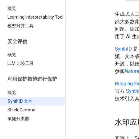
概览
生成式人工
Learning Interpretability Tool
然大多数
模型对齐工具
问题。添
用于 AI
安全评估
SynthID
是
概览
频、文本或视
开源，以
LLM 比较工具
参阅
Nature
利用保护措施进行保护
Hugging Fa
官方
Synth
概览
技术引入
Synth
ID 文本
Shield
Gemma
敏捷分类器
水印应
实际上，Syn