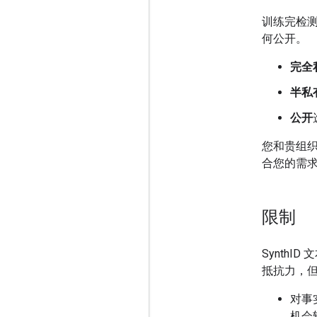
训练完检
何公开。
完全
半私
公开
您和贵组
合您的需
限制
Synth
抵抗力，
对事
机会