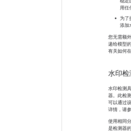
稳定
用任
为了
添加
您无需额外
递给模型
有关如何在 
水印检
水印检测
器。此检
可以通过
详情，请
使用相同
是检测器