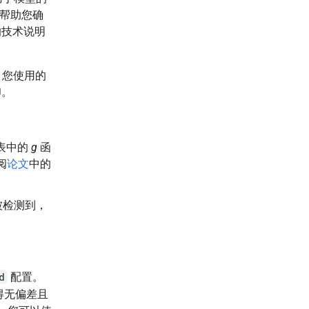
，帮助您确
的技术说明
。您使用的
印。
表中的
g
函
阅
论文
中的
被检测到，
d
配置。
得无偏差且