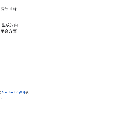
度得分可能
I 生成的内
和平台方面
据
Apache 2.0 许可
获
标。