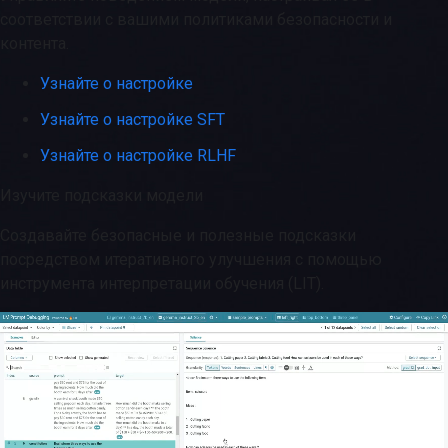
соответствии с вашими политиками безопасности и
контента.
Узнайте о настройке
Узнайте о настройке SFT
Узнайте о настройке RLHF
Изучите подсказки модели
Создавайте безопасные и полезные подсказки
посредством итеративного улучшения с помощью
инструмента интерпретации обучения (LIT).