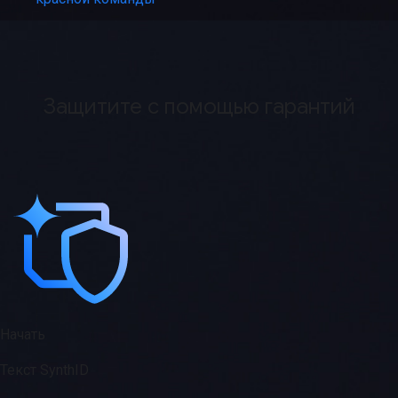
Защитите с помощью гарантий
Начать
Текст SynthID