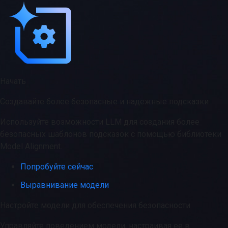
Начать
Создавайте более безопасные и надежные подсказки
Используйте возможности LLM для создания более
безопасных шаблонов подсказок с помощью библиотеки
Model Alignment.
Попробуйте сейчас
Выравнивание модели
Настройте модели для обеспечения безопасности
Управляйте поведением модели, настраивая ее в