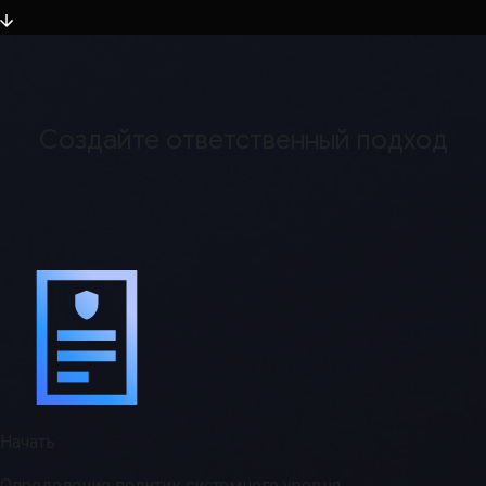
Создайте ответственный подход
Начать
Определение политик системного уровня