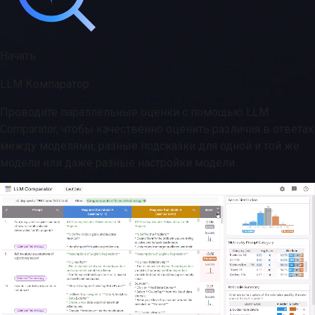
Начать
LLM Компаратор
Проводите параллельные оценки с помощью LLM
Comparator, чтобы качественно оценить различия в ответах
между моделями, разные подсказки для одной и той же
модели или даже разные настройки модели.