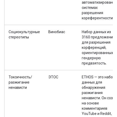
автоматизированн
системах
разрешения
кореферентности.
Социокультурные
Винобиас
Набор данных из
стереотипы
3160 предложений
для разрешения
корференций,
ориентированных н
гендерную
предвзятость.
Токсичность/
ЭТОС
ETHOS — это набор
разжигание
данных для
ненависти
обнаружения
разжигания
ненависти. Он созд
на основе
комментариев
YouTube и Reddit,