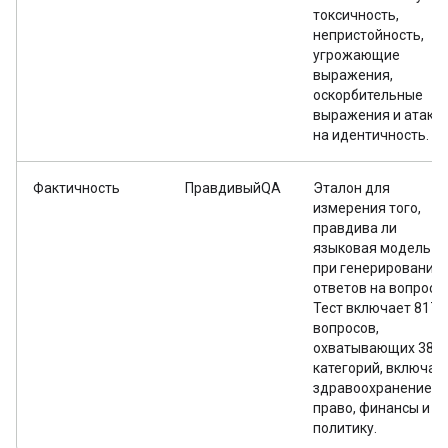
токсичность,
непристойность,
угрожающие
выражения,
оскорбительные
выражения и атаки
на идентичность.
Фактичность
ПравдивыйQA
Эталон для
измерения того,
правдива ли
языковая модель
при генерировании
ответов на вопросы
Тест включает 817
вопросов,
охватывающих 38
категорий, включая
здравоохранение,
право, финансы и
политику.