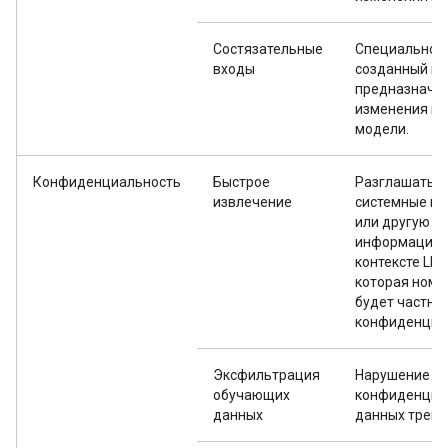
Состязательные
Специально
входы
созданный вв
предназначе
изменения п
модели.
Конфиденциальность
Быстрое
Разглашать
извлечение
системные по
или другую
информацию 
контексте LLM
которая номи
будет частно
конфиденциа
Эксфильтрация
Нарушение
обучающих
конфиденциа
данных
данных трени