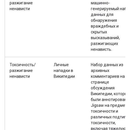
разжигание
машинно-
ненависти
генерируемый набо
данных для
обнаружения
враждебных и
скрытых
высказываний,
разжигающих
ненависть.
Токсичность/
Личные
Набор данных из
разжигание
нападки в
архивных
ненависти
Википедии
комментариев на
странице
обсуждения
Википедии, которые
были аннотированы
Jigsaw на предмет
токсичности и
различных подтипо
токсичности,
включая тяжелую