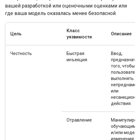
вашей разработкой или оценочными оценками или
где ваша модель оказалась менее безопасной.
Класс
Цель
Описание
уязвимости
Честность
Быстрая
Ввод,
инъекция
предназначе
того, чтобы
пользователь
выполнять
непреднамер
или
несанкциони
действия.
Отравление
Манипулиров
обучающими 
и/или модель
изменения п