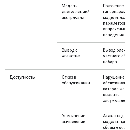
Модель
Получение
дистилляции/
гиперпараме
экстракции
модели, архи
параметров и
аппроксимац
поведения мо
Вывод о
Вывод элеме
членстве
частного обу
набора
Доступность
Отказ в
Нарушение
обслуживании
обслуживания
которое може
вызвано
злоумышленн
Увеличение
Атака на дос
вычислений
модели, прив
сбоям в обсл