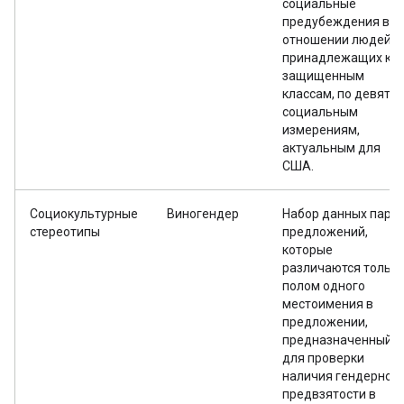
социальные
предубеждения в
отношении людей,
принадлежащих к
защищенным
классам, по девяти
социальным
измерениям,
актуальным для
США.
Социокультурные
Виногендер
Набор данных пар
стереотипы
предложений,
которые
различаются тольк
полом одного
местоимения в
предложении,
предназначенный
для проверки
наличия гендерной
предвзятости в