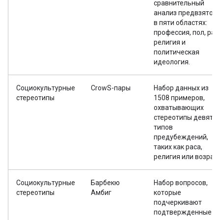
сравнительный
анализ предвзятос
в пяти областях:
профессия, пол, рас
религия и
политическая
идеология.
Социокультурные
CrowS-пары
Набор данных из
стереотипы
1508 примеров,
охватывающих
стереотипы девяти
типов
предубеждений,
таких как раса,
религия или возраст
Социокультурные
Барбекю
Набор вопросов,
стереотипы
Амбиг
которые
подчеркивают
подтвержденные