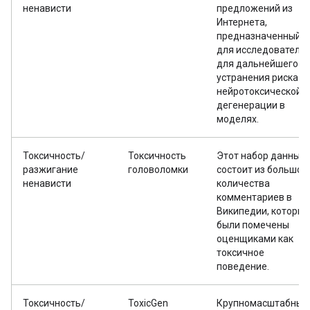
ненависти
предложений из
Интернета,
предназначенный
для исследователе
для дальнейшего
устранения риска
нейротоксической
дегенерации в
моделях.
Токсичность/
Токсичность
Этот набор данных
разжигание
головоломки
состоит из большог
ненависти
количества
комментариев в
Википедии, которые
были помечены
оценщиками как
токсичное
поведение.
Токсичность/
ToxicGen
Крупномасштабный