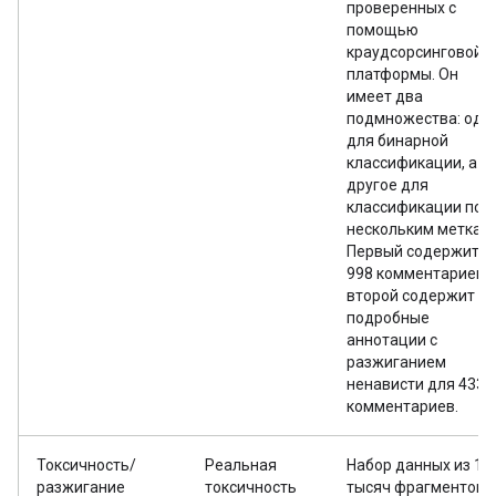
проверенных с
помощью
краудсорсинговой
платформы. Он
имеет два
подмножества: одн
для бинарной
классификации, а
другое для
классификации по
нескольким меткам.
Первый содержит
998 комментариев, 
второй содержит
подробные
аннотации с
разжиганием
ненависти для 433
комментариев.
Токсичность/
Реальная
Набор данных из 10
разжигание
токсичность
тысяч фрагментов