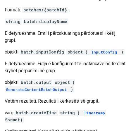
Formati:
batches/{batchId}
.
string
batch.displayName
E detyrueshme. Emri i përcaktuar nga përdoruesi i këtij
grupi.
objekti
batch.inputConfig
object (
)
InputConfig
E detyrueshme. Futja e konfigurimit të instancave në të cilat
kryhet përpunimi në grup.
objekti
batch.output
object (
)
GenerateContentBatchOutput
Vetëm rezultati. Rezultati i kërkesës së grupit.
varg
batch.createTime
string (
Timestamp
format)