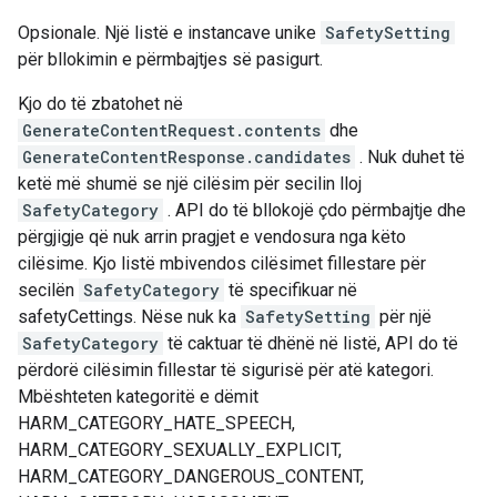
Opsionale. Një listë e instancave unike
SafetySetting
për bllokimin e përmbajtjes së pasigurt.
Kjo do të zbatohet në
GenerateContentRequest.contents
dhe
GenerateContentResponse.candidates
. Nuk duhet të
ketë më shumë se një cilësim për secilin lloj
SafetyCategory
. API do të bllokojë çdo përmbajtje dhe
përgjigje që nuk arrin pragjet e vendosura nga këto
cilësime. Kjo listë mbivendos cilësimet fillestare për
secilën
SafetyCategory
të specifikuar në
safetyCettings. Nëse nuk ka
SafetySetting
për një
SafetyCategory
të caktuar të dhënë në listë, API do të
përdorë cilësimin fillestar të sigurisë për atë kategori.
Mbështeten kategoritë e dëmit
HARM_CATEGORY_HATE_SPEECH,
HARM_CATEGORY_SEXUALLY_EXPLICIT,
HARM_CATEGORY_DANGEROUS_CONTENT,