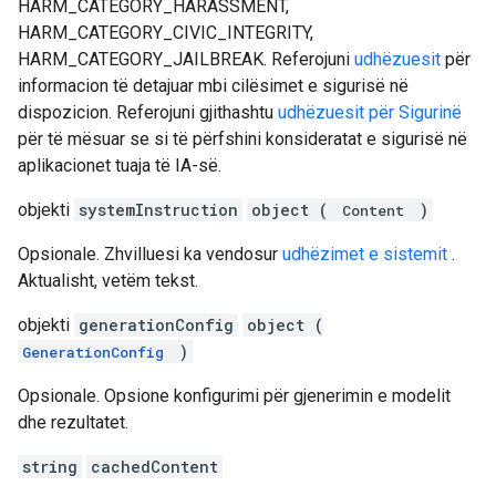
HARM_CATEGORY_HARASSMENT,
HARM_CATEGORY_CIVIC_INTEGRITY,
HARM_CATEGORY_JAILBREAK. Referojuni
udhëzuesit
për
informacion të detajuar mbi cilësimet e sigurisë në
dispozicion. Referojuni gjithashtu
udhëzuesit për Sigurinë
për të mësuar se si të përfshini konsideratat e sigurisë në
aplikacionet tuaja të IA-së.
objekti
systemInstruction
object (
)
Content
Opsionale. Zhvilluesi ka vendosur
udhëzimet e sistemit
.
Aktualisht, vetëm tekst.
objekti
generationConfig
object (
)
GenerationConfig
Opsionale. Opsione konfigurimi për gjenerimin e modelit
dhe rezultatet.
string
cachedContent