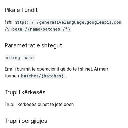
Pika e Fundit
fshi
https: / /generativelanguage.googleapis.com
/v1beta /{name=batches /*}
Parametrat e shtegut
string
name
Emri i burimit të operacionit që do të fshihet. Ai merr
formën
batches/{batches}
.
Trupi i kërkesës
Trupi i kërkesës duhet të jetë bosh.
Trupi i përgjigjes