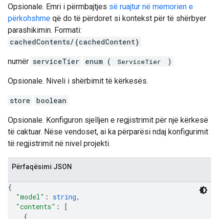
Opsionale. Emri i përmbajtjes
së ruajtur në memorien e
përkohshme
që do të përdoret si kontekst për të shërbyer
parashikimin. Formati:
cachedContents/{cachedContent}
numër
serviceTier
enum (
)
ServiceTier
Opsionale. Niveli i shërbimit të kërkesës.
store
boolean
Opsionale. Konfiguron sjelljen e regjistrimit për një kërkesë
të caktuar. Nëse vendoset, ai ka përparësi ndaj konfigurimit
të regjistrimit në nivel projekti.
Përfaqësimi JSON
{
"model"
: 
string
,
"contents"
: 
[
{