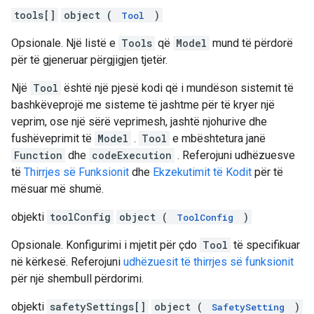
tools[]
object (
)
Tool
Opsionale. Një listë e
Tools
që
Model
mund të përdorë
për të gjeneruar përgjigjen tjetër.
Një
Tool
është një pjesë kodi që i mundëson sistemit të
bashkëveprojë me sisteme të jashtme për të kryer një
veprim, ose një sërë veprimesh, jashtë njohurive dhe
fushëveprimit të
Model
.
Tool
e mbështetura janë
Function
dhe
codeExecution
. Referojuni udhëzuesve
të
Thirrjes së Funksionit
dhe
Ekzekutimit të Kodit
për të
mësuar më shumë.
objekti
toolConfig
object (
)
ToolConfig
Opsionale. Konfigurimi i mjetit për çdo
Tool
të specifikuar
në kërkesë. Referojuni
udhëzuesit të thirrjes së funksionit
për një shembull përdorimi.
objekti
safetySettings[]
object (
)
SafetySetting