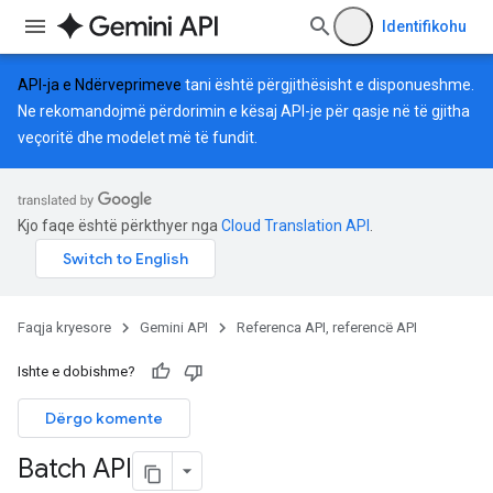
Identifikohu
API-ja e Ndërveprimeve
tani është përgjithësisht e disponueshme.
Ne rekomandojmë përdorimin e kësaj API-je për qasje në të gjitha
veçoritë dhe modelet më të fundit.
Kjo faqe është përkthyer nga
Cloud Translation API
.
Faqja kryesore
Gemini API
Referenca API, referencë API
Ishte e dobishme?
Dërgo komente
Batch API