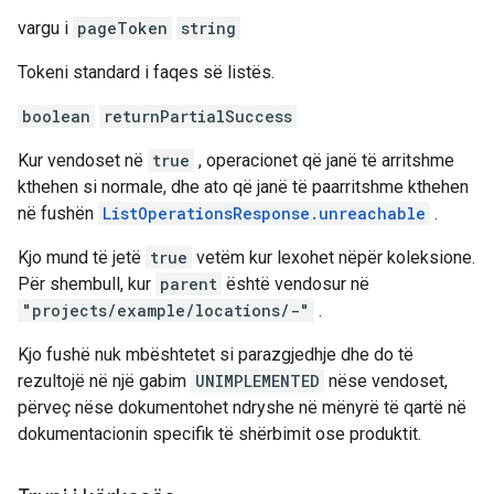
vargu i
pageToken
string
Tokeni standard i faqes së listës.
boolean
returnPartialSuccess
Kur vendoset në
true
, operacionet që janë të arritshme
kthehen si normale, dhe ato që janë të paarritshme kthehen
në fushën
ListOperationsResponse.unreachable
.
Kjo mund të jetë
true
vetëm kur lexohet nëpër koleksione.
Për shembull, kur
parent
është vendosur në
"projects/example/locations/-"
.
Kjo fushë nuk mbështetet si parazgjedhje dhe do të
rezultojë në një gabim
UNIMPLEMENTED
nëse vendoset,
përveç nëse dokumentohet ndryshe në mënyrë të qartë në
dokumentacionin specifik të shërbimit ose produktit.