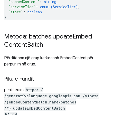
"cachedContent"
: 
string
,
"serviceTier"
: 
enum (
ServiceTier
)
,
"store"
: 
boolean
}
Metoda: batches
.
update
Embed
Content
Batch
Përditëson një grup kërkesash EmbedContent për
përpunim në grup.
Pika e Fundit
përditësim
https: /
/generativelanguage.googleapis.com /v1beta
/{embedContentBatch.name=batches
/*}:updateEmbedContentBatch
PATCH