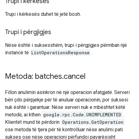
Trupi i kërkesës
Trupi i kërkesës duhet të jetë bosh.
Trupi i përgjigjes
Nëse është i suksesshëm, trupi i përgjigjes përmban një
instancë të
ListOperationsResponse
.
Metoda: batches
.
cancel
Fillon anulimin asinkron në një operacion afatgjatë. Serveri
bën çdo përpjekje për të anuluar operacionin, por suksesi
nuk është i garantuar. Nëse serveri nuk e mbështet këtë
metodë, ai kthen
google.rpc.Code.UNIMPLEMENTED
.
Klientët mund të përdorin
Operations.GetOperation
ose metoda të tjera për të kontrolluar nëse anulimi pati
sukses ose nëse operacioni përfundoi pavarësisht