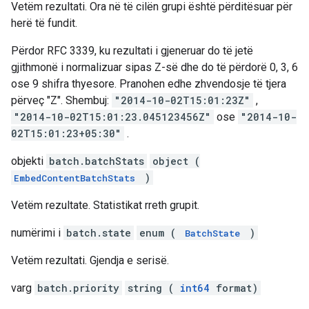
Vetëm rezultati. Ora në të cilën grupi është përditësuar për
herë të fundit.
Përdor RFC 3339, ku rezultati i gjeneruar do të jetë
gjithmonë i normalizuar sipas Z-së dhe do të përdorë 0, 3, 6
ose 9 shifra thyesore. Pranohen edhe zhvendosje të tjera
përveç "Z". Shembuj:
"2014-10-02T15:01:23Z"
,
"2014-10-02T15:01:23.045123456Z"
ose
"2014-10-
02T15:01:23+05:30"
.
objekti
batch.batchStats
object (
)
EmbedContentBatchStats
Vetëm rezultate. Statistikat rreth grupit.
numërimi i
batch.state
enum (
)
BatchState
Vetëm rezultati. Gjendja e serisë.
varg
batch.priority
string (
int64
format)