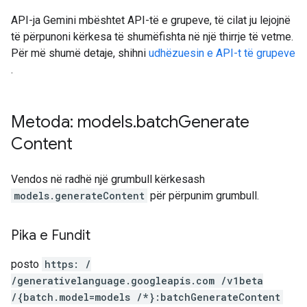
API-ja Gemini mbështet API-të e grupeve, të cilat ju lejojnë
të përpunoni kërkesa të shumëfishta në një thirrje të vetme.
Për më shumë detaje, shihni
udhëzuesin e API-t të grupeve
.
Metoda: models
.
batch
Generate
Content
Vendos në radhë një grumbull kërkesash
models.generateContent
për përpunim grumbull.
Pika e Fundit
posto
https: /
/generativelanguage.googleapis.com /v1beta
/{batch.model=models /*}:batchGenerateContent