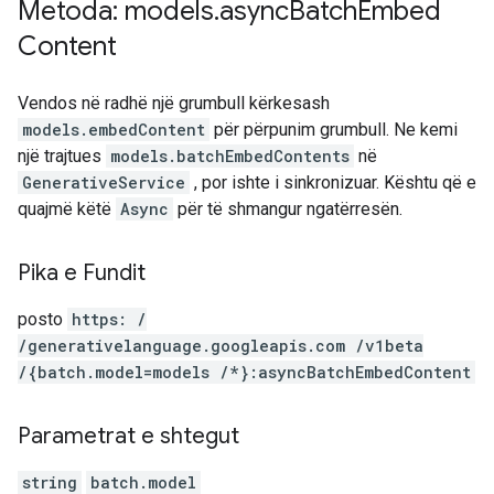
Metoda: models
.
async
Batch
Embed
Content
Vendos në radhë një grumbull kërkesash
models.embedContent
për përpunim grumbull. Ne kemi
një trajtues
models.batchEmbedContents
në
GenerativeService
, por ishte i sinkronizuar. Kështu që e
quajmë këtë
Async
për të shmangur ngatërresën.
Pika e Fundit
posto
https: /
/generativelanguage.googleapis.com /v1beta
/{batch.model=models /*}:asyncBatchEmbedContent
Parametrat e shtegut
string
batch.model