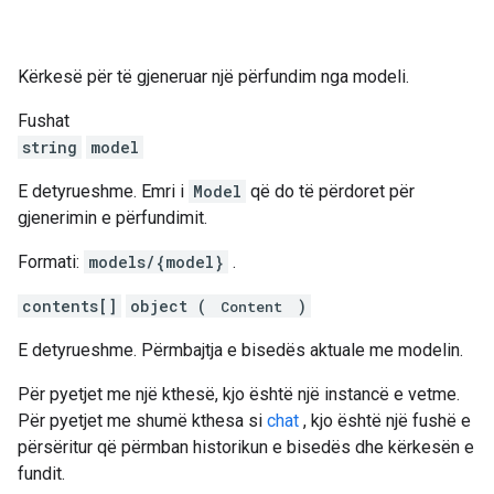
Kërkesë për të gjeneruar një përfundim nga modeli.
Fushat
string
model
E detyrueshme. Emri i
Model
që do të përdoret për
gjenerimin e përfundimit.
Formati:
models/{model}
.
contents[]
object (
)
Content
E detyrueshme. Përmbajtja e bisedës aktuale me modelin.
Për pyetjet me një kthesë, kjo është një instancë e vetme.
Për pyetjet me shumë kthesa si
chat
, kjo është një fushë e
përsëritur që përmban historikun e bisedës dhe kërkesën e
fundit.