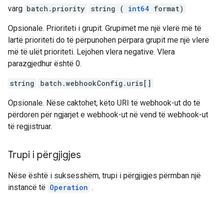
varg
batch.priority
string (
int64
format)
Opsionale. Prioriteti i grupit. Grupimet me një vlerë më të
lartë prioriteti do të përpunohen përpara grupit me një vlerë
më të ulët prioriteti. Lejohen vlera negative. Vlera
parazgjedhur është 0.
string
batch.webhookConfig.uris[]
Opsionale. Nëse caktohet, këto URI të webhook-ut do të
përdoren për ngjarjet e webhook-ut në vend të webhook-ut
të regjistruar.
Trupi i përgjigjes
Nëse është i suksesshëm, trupi i përgjigjes përmban një
instancë të
Operation
.