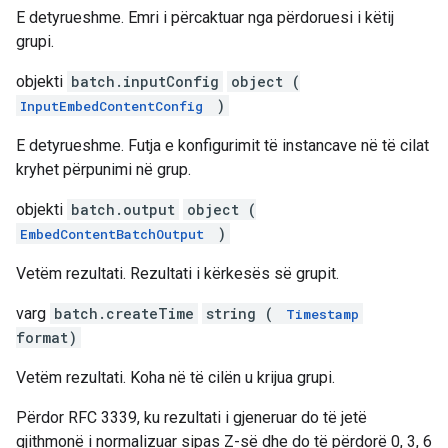
E detyrueshme. Emri i përcaktuar nga përdoruesi i këtij
grupi.
objekti
batch.inputConfig
object (
)
InputEmbedContentConfig
E detyrueshme. Futja e konfigurimit të instancave në të cilat
kryhet përpunimi në grup.
objekti
batch.output
object (
)
EmbedContentBatchOutput
Vetëm rezultati. Rezultati i kërkesës së grupit.
varg
batch.createTime
string (
Timestamp
format)
Vetëm rezultati. Koha në të cilën u krijua grupi.
Përdor RFC 3339, ku rezultati i gjeneruar do të jetë
gjithmonë i normalizuar sipas Z-së dhe do të përdorë 0, 3, 6