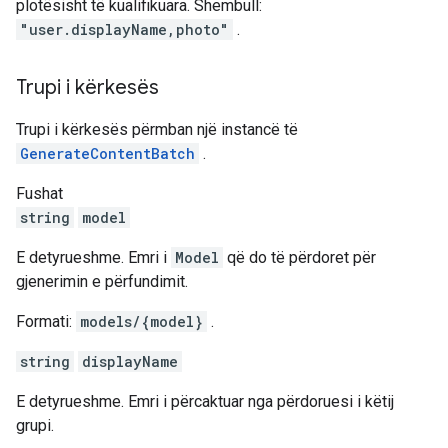
plotësisht të kualifikuara. Shembull:
"user.displayName,photo"
.
Trupi i kërkesës
Trupi i kërkesës përmban një instancë të
GenerateContentBatch
.
Fushat
string
model
E detyrueshme. Emri i
Model
që do të përdoret për
gjenerimin e përfundimit.
Formati:
models/{model}
.
string
displayName
E detyrueshme. Emri i përcaktuar nga përdoruesi i këtij
grupi.