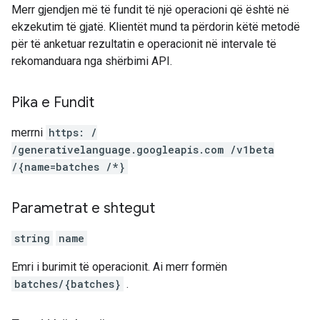
Merr gjendjen më të fundit të një operacioni që është në
ekzekutim të gjatë. Klientët mund ta përdorin këtë metodë
për të anketuar rezultatin e operacionit në intervale të
rekomanduara nga shërbimi API.
Pika e Fundit
merrni
https: /
/generativelanguage.googleapis.com /v1beta
/{name=batches /*}
Parametrat e shtegut
string
name
Emri i burimit të operacionit. Ai merr formën
batches/{batches}
.