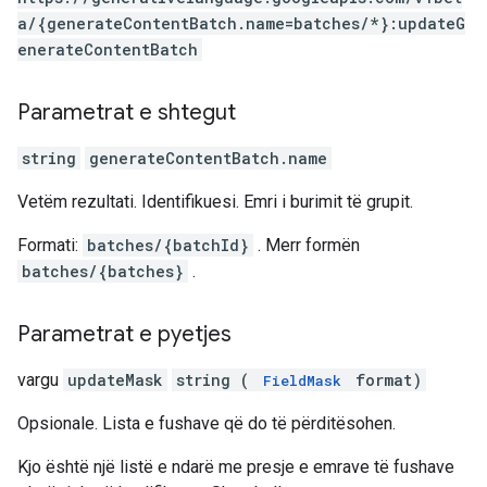
a/{generateContentBatch.name=batches/*}:updateG
enerateContentBatch
Parametrat e shtegut
string
generateContentBatch.name
Vetëm rezultati. Identifikuesi. Emri i burimit të grupit.
Formati:
batches/{batchId}
. Merr formën
batches/{batches}
.
Parametrat e pyetjes
vargu
updateMask
string (
format)
FieldMask
Opsionale. Lista e fushave që do të përditësohen.
Kjo është një listë e ndarë me presje e emrave të fushave