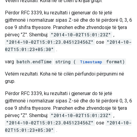
Vetëm rezultati. Koha në të cilën u krijua grupi.
Përdor RFC 3339, ku rezultati i gjeneruar do të jetë
gjithmonë i normalizuar sipas Z-së dhe do të përdorë 0, 3, 6
ose 9 shifra thyesore. Pranohen edhe zhvendosje të tjera
përveç "Z". Shembuj:
"2014-10-02T15:01:23Z"
,
"2014-10-02T15:01:23.045123456Z"
ose
"2014-10-
02T15:01:23+05:30"
.
varg
batch.endTime
string (
format)
Timestamp
Vetëm rezultati. Koha në të cilën përfundoi përpunimi në
grup.
Përdor RFC 3339, ku rezultati i gjeneruar do të jetë
gjithmonë i normalizuar sipas Z-së dhe do të përdorë 0, 3, 6
ose 9 shifra thyesore. Pranohen edhe zhvendosje të tjera
përveç "Z". Shembuj:
"2014-10-02T15:01:23Z"
,
"2014-10-02T15:01:23.045123456Z"
ose
"2014-10-
02T15:01:23+05:30"
.