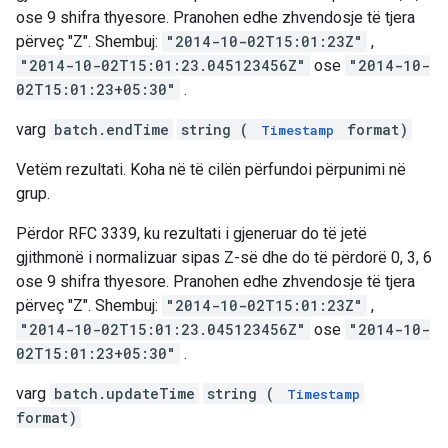
ose 9 shifra thyesore. Pranohen edhe zhvendosje të tjera
përveç "Z". Shembuj:
"2014-10-02T15:01:23Z"
,
"2014-10-02T15:01:23.045123456Z"
ose
"2014-10-
02T15:01:23+05:30"
.
varg
batch.endTime
string (
format)
Timestamp
Vetëm rezultati. Koha në të cilën përfundoi përpunimi në
grup.
Përdor RFC 3339, ku rezultati i gjeneruar do të jetë
gjithmonë i normalizuar sipas Z-së dhe do të përdorë 0, 3, 6
ose 9 shifra thyesore. Pranohen edhe zhvendosje të tjera
përveç "Z". Shembuj:
"2014-10-02T15:01:23Z"
,
"2014-10-02T15:01:23.045123456Z"
ose
"2014-10-
02T15:01:23+05:30"
.
varg
batch.updateTime
string (
Timestamp
format)