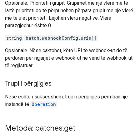
Opsionale. Prioriteti i grupit. Grupimet me një vlerë më të
lartë prioriteti do të përpunohen përpara grupit me një vlerë
më të ulët prioriteti. Lejohen vlera negative. Vlera
parazgjedhur është 0.
string
batch.webhookConfig.uris[]
Opsionale. Nëse caktohet, këto URI të webhook-ut do të
përdoren për ngjarjet e webhook-ut në vend të webhook-ut
të regjistruar.
Trupi i përgjigjes
Nëse është i suksesshëm, trupi i përgjigjes përmban një
instancë të
Operation
.
Metoda: batches
.
get