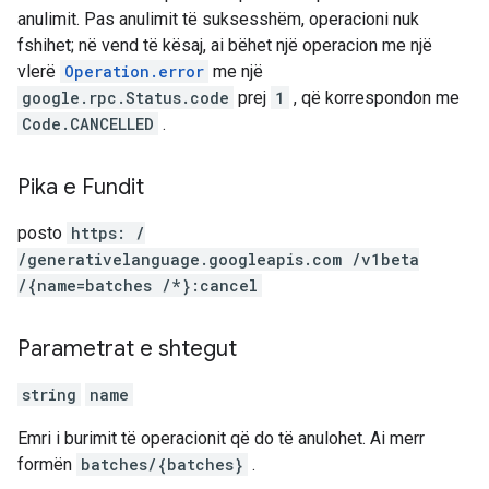
anulimit. Pas anulimit të suksesshëm, operacioni nuk
fshihet; në vend të kësaj, ai bëhet një operacion me një
vlerë
Operation.error
me një
google.rpc.Status.code
prej
1
, që korrespondon me
Code.CANCELLED
.
Pika e Fundit
posto
https: /
/generativelanguage.googleapis.com /v1beta
/{name=batches /*}:cancel
Parametrat e shtegut
string
name
Emri i burimit të operacionit që do të anulohet. Ai merr
formën
batches/{batches}
.