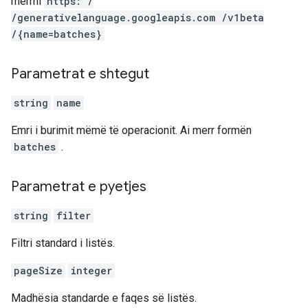
merrni
https: /
/generativelanguage.googleapis.com /v1beta
/{name=batches}
Parametrat e shtegut
string
name
Emri i burimit mëmë të operacionit. Ai merr formën
batches
.
Parametrat e pyetjes
string
filter
Filtri standard i listës.
pageSize
integer
Madhësia standarde e faqes së listës.