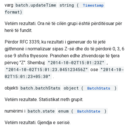
varg
batch.updateTime
string (
Timestamp
format)
Vetëm rezultati. Ora në të cilën grupi është përditësuar për
herë të fundit.
Përdor RFC 3339, ku rezultati i gjeneruar do të jetë
gjithmonë i normalizuar sipas Z-së dhe do të përdorë 0, 3, 6
ose 9 shifra thyesore. Pranohen edhe zhvendosje të tjera
përveç "Z". Shembuj:
"2014-10-02T15:01:23Z"
,
"2014-10-02T15:01:23.045123456Z"
ose
"2014-10-
02T15:01:23+05:30"
.
objekti
batch.batchStats
object (
)
BatchStats
Vetëm rezultate. Statistikat rreth grupit.
numërimi i
batch.state
enum (
)
BatchState
Vetëm rezultati. Gjendja e serisë.