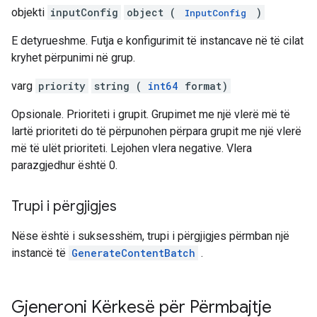
objekti
inputConfig
object (
)
InputConfig
E detyrueshme. Futja e konfigurimit të instancave në të cilat
kryhet përpunimi në grup.
varg
priority
string (
int64
format)
Opsionale. Prioriteti i grupit. Grupimet me një vlerë më të
lartë prioriteti do të përpunohen përpara grupit me një vlerë
më të ulët prioriteti. Lejohen vlera negative. Vlera
parazgjedhur është 0.
Trupi i përgjigjes
Nëse është i suksesshëm, trupi i përgjigjes përmban një
instancë të
GenerateContentBatch
.
Gjeneroni Kërkesë për Përmbajtje