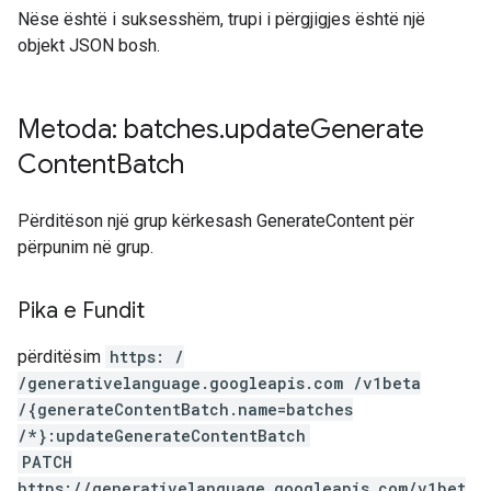
Nëse është i suksesshëm, trupi i përgjigjes është një
objekt JSON bosh.
Metoda: batches
.
update
Generate
Content
Batch
Përditëson një grup kërkesash GenerateContent për
përpunim në grup.
Pika e Fundit
përditësim
https: /
/generativelanguage.googleapis.com /v1beta
/{generateContentBatch.name=batches
/*}:updateGenerateContentBatch
PATCH
https://generativelanguage.googleapis.com/v1bet