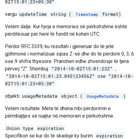
02T15:01:23+05:30"
.
vargu
updateTime
string (
format)
Timestamp
Vetëm dalje. Kur hyrja e memories së përkohshme është
përditësuar për herë të fundit në kohën UTC.
Përdor RFC 3339, ku rezultati i gjeneruar do të jetë
gjithmonë i normalizuar sipas Z-së dhe do të përdorë 0, 3, 6
ose 9 shifra thyesore. Pranohen edhe zhvendosje të tjera
përveç "Z". Shembuj:
"2014-10-02T15:01:23Z"
,
"2014-10-02T15:01:23.045123456Z"
ose
"2014-10-
02T15:01:23+05:30"
.
objekti
usageMetadata
object (
)
UsageMetadata
Vetëm rezultate. Meta të dhëna mbi përdorimin e
përmbajtjes së ruajtur në memorien e përkohshme.
Union type
expiration
Specifikon se kur do të skadojë ky burim.
expiration