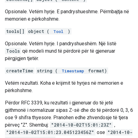
Opsionale. Vetëm hyrje. E pandryshueshme. Përmbajtja në
memorien e përkohshme.
tools[]
object (
)
Tool
Opsionale. Vetëm hyrje. I pandryshueshëm. Një listë
Tools
që modeli mund të përdorë për të gjeneruar
përgjigjen tjetër.
createTime
string (
format)
Timestamp
Vetëm rezultati. Koha e krijimit të hyrjes në memorien e
përkohshme.
Përdor RFC 3339, ku rezultati i gjeneruar do të jetë
gjithmonë i normalizuar sipas Z-së dhe do të përdorë 0, 3, 6
ose 9 shifra thyesore. Pranohen edhe zhvendosje të tjera
përveç "Z". Shembuj:
"2014-10-02T15:01:23Z"
,
"2014-10-02T15:01:23.045123456Z"
ose
"2014-10-