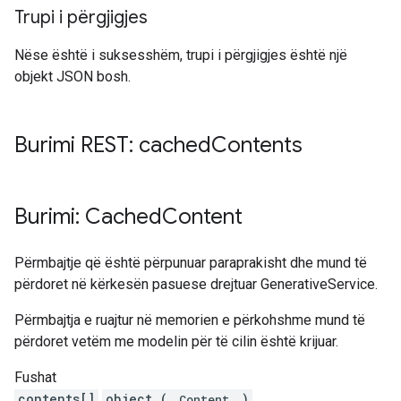
Trupi i përgjigjes
Nëse është i suksesshëm, trupi i përgjigjes është një
objekt JSON bosh.
Burimi REST: cached
Contents
Burimi: Cached
Content
Përmbajtje që është përpunuar paraprakisht dhe mund të
përdoret në kërkesën pasuese drejtuar GenerativeService.
Përmbajtja e ruajtur në memorien e përkohshme mund të
përdoret vetëm me modelin për të cilin është krijuar.
Fushat
contents[]
object (
)
Content