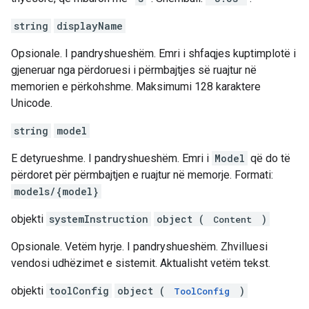
string
displayName
Opsionale. I pandryshueshëm. Emri i shfaqjes kuptimplotë i
gjeneruar nga përdoruesi i përmbajtjes së ruajtur në
memorien e përkohshme. Maksimumi 128 karaktere
Unicode.
string
model
E detyrueshme. I pandryshueshëm. Emri i
Model
që do të
përdoret për përmbajtjen e ruajtur në memorje. Formati:
models/{model}
objekti
systemInstruction
object (
)
Content
Opsionale. Vetëm hyrje. I pandryshueshëm. Zhvilluesi
vendosi udhëzimet e sistemit. Aktualisht vetëm tekst.
objekti
toolConfig
object (
)
ToolConfig