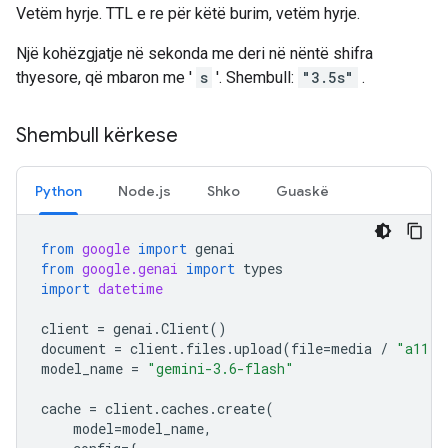
Vetëm hyrje. TTL e re për këtë burim, vetëm hyrje.
Një kohëzgjatje në sekonda me deri në nëntë shifra
thyesore, që mbaron me '
s
'. Shembull:
"3.5s"
.
Shembull kërkese
Python
Node.js
Shko
Guaskë
from
google
import
genai
from
google.genai
import
types
import
datetime
client
=
genai
.
Client
()
document
=
client
.
files
.
upload
(
file
=
media
/
"a11.t
model_name
=
"gemini-3.6-flash"
cache
=
client
.
caches
.
create
(
model
=
model_name
,