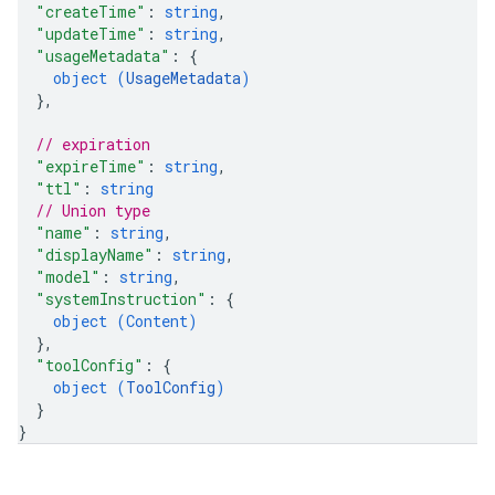
"createTime"
: 
string
,
"updateTime"
: 
string
,
"usageMetadata"
: 
{
object (
UsageMetadata
)
}
,
// expiration
"expireTime"
: 
string
,
"ttl"
: 
string
// Union type
"name"
: 
string
,
"displayName"
: 
string
,
"model"
: 
string
,
"systemInstruction"
: 
{
object (
Content
)
}
,
"toolConfig"
: 
{
object (
ToolConfig
)
}
}