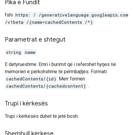
Pika e Fundit
fshi
https: / /generativelanguage.googleapis.com
/v1beta /{name=cachedContents /*}
Parametrat e shtegut
string
name
E detyrueshme. Emri i burimit që i referohet hyrjes në
memorien e përkohshme të përmbajtjes. Formati:
cachedContents/{id}
Merr formën
cachedContents/{cachedcontent}
.
Trupi i kërkesës
Trupi i kërkesës duhet të jetë bosh.
Shembull kërkese