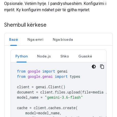
Opsionale. Vetëm hyrje. I pandryshueshëm. Konfigurimi i
mjetit. Ky konfigurim ndahet për të gjitha mjetet.
Shembull kërkese
Bazë
Nga emri
Nga biseda
Python
Node.js
Shko
Guaskë
from
google
import
genai
from
google.genai
import
types
client
=
genai
.
Client
()
document
=
client
.
files
.
upload
(
file
=
media
/
"a1
model_name
=
"gemini-3.6-flash"
cache
=
client
.
caches
.
create
(
model
=
model_name
,