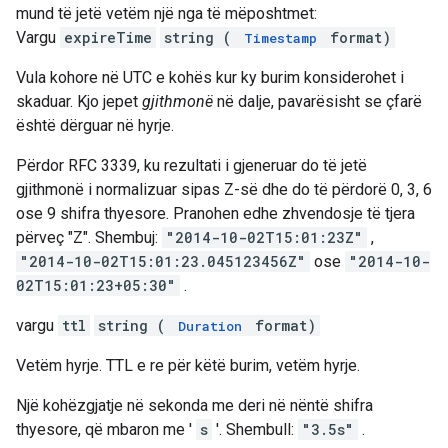
mund të jetë vetëm një nga të mëposhtmet:
Vargu
expireTime
string (
format)
Timestamp
Vula kohore në UTC e kohës kur ky burim konsiderohet i
skaduar. Kjo jepet
gjithmonë
në dalje, pavarësisht se çfarë
është dërguar në hyrje.
Përdor RFC 3339, ku rezultati i gjeneruar do të jetë
gjithmonë i normalizuar sipas Z-së dhe do të përdorë 0, 3, 6
ose 9 shifra thyesore. Pranohen edhe zhvendosje të tjera
përveç "Z". Shembuj:
"2014-10-02T15:01:23Z"
,
"2014-10-02T15:01:23.045123456Z"
ose
"2014-10-
02T15:01:23+05:30"
.
vargu
ttl
string (
format)
Duration
Vetëm hyrje. TTL e re për këtë burim, vetëm hyrje.
Një kohëzgjatje në sekonda me deri në nëntë shifra
thyesore, që mbaron me '
s
'. Shembull:
"3.5s"
.