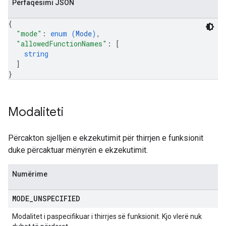
Përfaqësimi JSON
{
"mode"
: 
enum (
Mode
)
,
"allowedFunctionNames"
: 
[
string
]
}
Modaliteti
Përcakton sjelljen e ekzekutimit për thirrjen e funksionit
duke përcaktuar mënyrën e ekzekutimit.
Numërime
MODE
_
UNSPECIFIED
Modalitet i paspecifikuar i thirrjes së funksionit. Kjo vlerë nuk