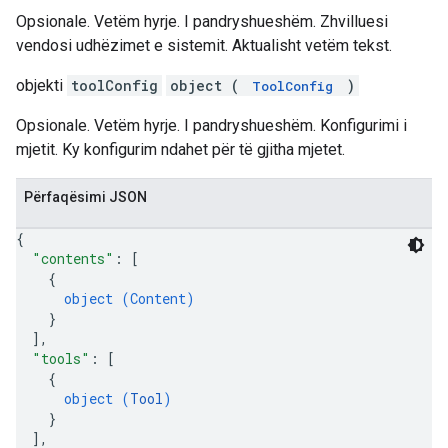
Opsionale. Vetëm hyrje. I pandryshueshëm. Zhvilluesi
vendosi udhëzimet e sistemit. Aktualisht vetëm tekst.
objekti
toolConfig
object (
)
ToolConfig
Opsionale. Vetëm hyrje. I pandryshueshëm. Konfigurimi i
mjetit. Ky konfigurim ndahet për të gjitha mjetet.
Përfaqësimi JSON
{
"contents"
: 
[
{
object (
Content
)
}
]
,
"tools"
: 
[
{
object (
Tool
)
}
]
,