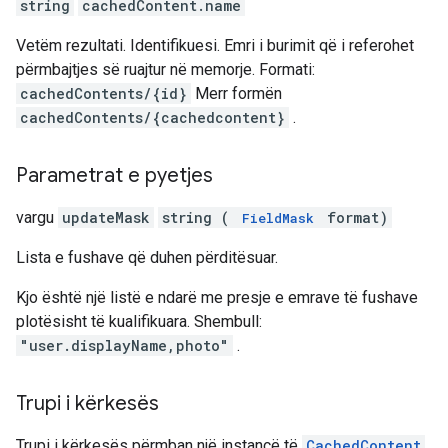
string
cachedContent.name
Vetëm rezultati. Identifikuesi. Emri i burimit që i referohet
përmbajtjes së ruajtur në memorje. Formati:
cachedContents/{id}
Merr formën
cachedContents/{cachedcontent}
.
Parametrat e pyetjes
vargu
updateMask
string (
format)
FieldMask
Lista e fushave që duhen përditësuar.
Kjo është një listë e ndarë me presje e emrave të fushave
plotësisht të kualifikuara. Shembull:
"user.displayName,photo"
.
Trupi i kërkesës
Trupi i kërkesës përmban një instancë të
CachedContent
.