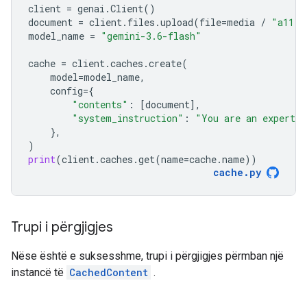
client
=
genai
.
Client
()
document
=
client
.
files
.
upload
(
file
=
media
/
"a11.t
model_name
=
"gemini-3.6-flash"
cache
=
client
.
caches
.
create
(
model
=
model_name
,
config
=
{
"contents"
:
[
document
],
"system_instruction"
:
"You are an expert a
},
)
print
(
client
.
caches
.
get
(
name
=
cache
.
name
))
cache
.
py
Trupi i përgjigjes
Nëse është e suksesshme, trupi i përgjigjes përmban një
instancë të
CachedContent
.