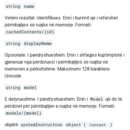
string
name
Vetëm rezultat. Identifikues. Emri i burimit që i referohet
përmbajtjes së ruajtur në memorje. Formati:
cachedContents/{id}
string
displayName
Opsionale. I pandryshueshëm. Emri i shfaqjes kuptimplotë i
gjeneruar nga përdoruesi i përmbajtjes së ruajtur në
memorien e përkohshme. Maksimumi 128 karaktere
Unicode.
string
model
E detyrueshme. I pandryshueshëm. Emri i
Model
që do të
përdoret për përmbajtjen e ruajtur në memorje. Formati:
models/{model}
objekti
systemInstruction
object (
)
Content