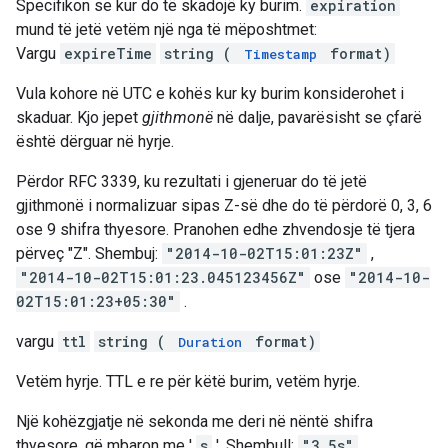
Specifikon se kur do të skadojë ky burim.
expiration
mund të jetë vetëm një nga të mëposhtmet:
Vargu
expireTime
string (
format)
Timestamp
Vula kohore në UTC e kohës kur ky burim konsiderohet i
skaduar. Kjo jepet
gjithmonë
në dalje, pavarësisht se çfarë
është dërguar në hyrje.
Përdor RFC 3339, ku rezultati i gjeneruar do të jetë
gjithmonë i normalizuar sipas Z-së dhe do të përdorë 0, 3, 6
ose 9 shifra thyesore. Pranohen edhe zhvendosje të tjera
përveç "Z". Shembuj:
"2014-10-02T15:01:23Z"
,
"2014-10-02T15:01:23.045123456Z"
ose
"2014-10-
02T15:01:23+05:30"
.
vargu
ttl
string (
format)
Duration
Vetëm hyrje. TTL e re për këtë burim, vetëm hyrje.
Një kohëzgjatje në sekonda me deri në nëntë shifra
thyesore, që mbaron me '
s
'. Shembull:
"3.5s"
.