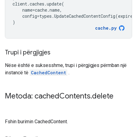
client
.
caches
.
update
(
name
=
cache
.
name
,
config
=
types
.
UpdateCachedContentConfig
(
expire_
)
cache
.
py
Trupi i përgjigjes
Nëse është e suksesshme, trupi i përgjigjes përmban një
instancë të
CachedContent
.
Metoda: cached
Contents
.
delete
Fshin burimin CachedContent.