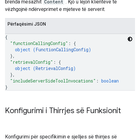
brenda mesazhit
Content
. Kjo u lejon klientëve të
vëzhgojnë ndërveprimet e mjeteve të serverit.
Përfaqësimi JSON
{
"functionCallingConfig"
: 
{
object (
FunctionCallingConfig
)
}
,
"retrievalConfig"
: 
{
object (
RetrievalConfig
)
}
,
"includeServerSideToolInvocations"
: 
boolean
}
Konfigurimi i Thirrjes së Funksionit
Konfigurimi për specifikimin e sjelljes së thirrjes së