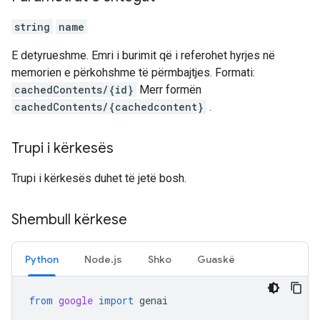
string
name
E detyrueshme. Emri i burimit që i referohet hyrjes në
memorien e përkohshme të përmbajtjes. Formati:
cachedContents/{id}
Merr formën
cachedContents/{cachedcontent}
.
Trupi i kërkesës
Trupi i kërkesës duhet të jetë bosh.
Shembull kërkese
Python
Node.js
Shko
Guaskë
from
google
import
genai