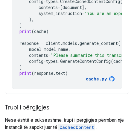
config
=
types
.
CreateCachedContentConfig
(
contents
=
[
document
],
system_instruction
=
"You are an expert a
),
)
print
(
cache
)
response
=
client
.
models
.
generate_content
(
model
=
model_name
,
contents
=
"Please summarize this transcript"
config
=
types
.
GenerateContentConfig
(
cached_c
)
print
(
response
.
text
)
cache
.
py
Trupi i përgjigjes
Nëse është e suksesshme, trupi i përgjigjes përmban një
instancë të sapokrijuar të
CachedContent
.