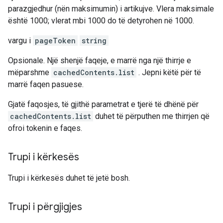
parazgjedhur (nën maksimumin) i artikujve. Vlera maksimale
është 1000; vlerat mbi 1000 do të detyrohen në 1000.
vargu i
pageToken
string
Opsionale. Një shenjë faqeje, e marrë nga një thirrje e
mëparshme
cachedContents.list
. Jepni këtë për të
marrë faqen pasuese.
Gjatë faqosjes, të gjithë parametrat e tjerë të dhënë për
cachedContents.list
duhet të përputhen me thirrjen që
ofroi tokenin e faqes.
Trupi i kërkesës
Trupi i kërkesës duhet të jetë bosh.
Trupi i përgjigjes