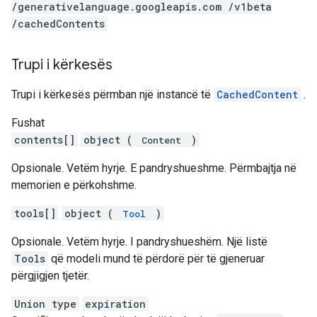
/generativelanguage.googleapis.com /v1beta
/cachedContents
Trupi i kërkesës
Trupi i kërkesës përmban një instancë të
CachedContent
.
Fushat
contents[]
object (
)
Content
Opsionale. Vetëm hyrje. E pandryshueshme. Përmbajtja në
memorien e përkohshme.
tools[]
object (
)
Tool
Opsionale. Vetëm hyrje. I pandryshueshëm. Një listë
Tools
që modeli mund të përdorë për të gjeneruar
përgjigjen tjetër.
Union type
expiration