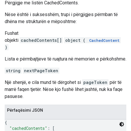
Përgjigje me listën CachedContents.
Nëse është i suksesshëm, trupi i përgjigjes përmban të
dhëna me strukturën e mëposhtme:
Fushat
objekti
cachedContents[]
object (
CachedContent
)
Lista e përmbajtjeve të ruajtura në memorien e përkohshme.
string
nextPageToken
Një shenjë, e cila mund të dërgohet si
pageToken
për të
marrë faqen tjetër. Nëse kjo fushë lihet jashtë, nuk ka faqe
pasuese.
Përfaqësimi JSON
{
"cachedContents"
: 
[