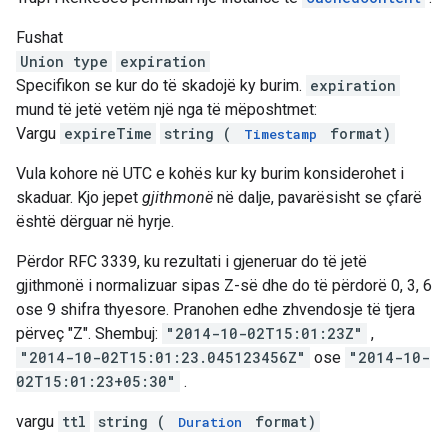
Fushat
Union type
expiration
Specifikon se kur do të skadojë ky burim.
expiration
mund të jetë vetëm një nga të mëposhtmet:
Vargu
expireTime
string (
format)
Timestamp
Vula kohore në UTC e kohës kur ky burim konsiderohet i
skaduar. Kjo jepet
gjithmonë
në dalje, pavarësisht se çfarë
është dërguar në hyrje.
Përdor RFC 3339, ku rezultati i gjeneruar do të jetë
gjithmonë i normalizuar sipas Z-së dhe do të përdorë 0, 3, 6
ose 9 shifra thyesore. Pranohen edhe zhvendosje të tjera
përveç "Z". Shembuj:
"2014-10-02T15:01:23Z"
,
"2014-10-02T15:01:23.045123456Z"
ose
"2014-10-
02T15:01:23+05:30"
.
vargu
ttl
string (
format)
Duration