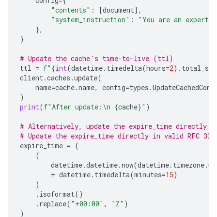
config
=
{
"contents"
:
[
document
],
"system_instruction"
:
"You are an expert a
},
)
# Update the cache's time-to-live (ttl)
ttl
=
f
"
{
int
(
datetime
.
timedelta
(
hours
=
2
)
.
total_sec
client
.
caches
.
update
(
name
=
cache
.
name
,
config
=
types
.
UpdateCachedCont
)
print
(
f
"After update:
\n
{
cache
}
"
)
# Alternatively, update the expire_time directly
# Update the expire_time directly in valid RFC 333
expire_time
=
(
(
datetime
.
datetime
.
now
(
datetime
.
timezone
.
ut
+
datetime
.
timedelta
(
minutes
=
15
)
)
.
isoformat
()
.
replace
(
"+00:00"
,
"Z"
)
)