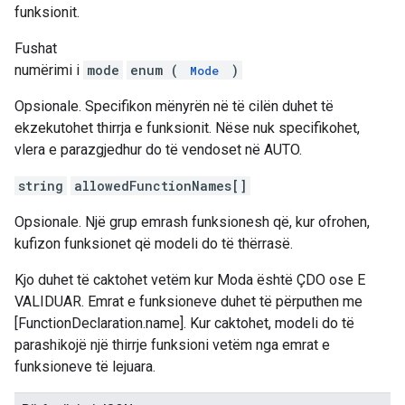
funksionit.
Fushat
numërimi i
mode
enum (
)
Mode
Opsionale. Specifikon mënyrën në të cilën duhet të
ekzekutohet thirrja e funksionit. Nëse nuk specifikohet,
vlera e parazgjedhur do të vendoset në AUTO.
string
allowedFunctionNames[]
Opsionale. Një grup emrash funksionesh që, kur ofrohen,
kufizon funksionet që modeli do të thërrasë.
Kjo duhet të caktohet vetëm kur Moda është ÇDO ose E
VALIDUAR. Emrat e funksioneve duhet të përputhen me
[FunctionDeclaration.name]. Kur caktohet, modeli do të
parashikojë një thirrje funksioni vetëm nga emrat e
funksioneve të lejuara.