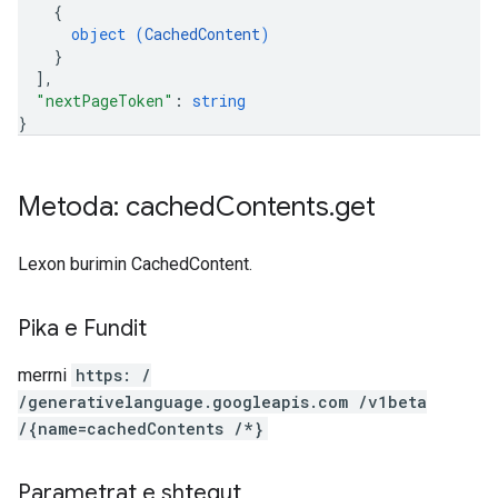
{
object (
CachedContent
)
}
]
,
"nextPageToken"
: 
string
}
Metoda: cached
Contents
.
get
Lexon burimin CachedContent.
Pika e Fundit
merrni
https: /
/generativelanguage.googleapis.com /v1beta
/{name=cachedContents /*}
Parametrat e shtegut