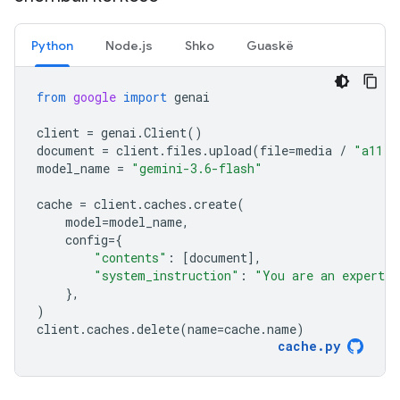
Python
Node.js
Shko
Guaskë
from
google
import
genai
client
=
genai
.
Client
()
document
=
client
.
files
.
upload
(
file
=
media
/
"a11.t
model_name
=
"gemini-3.6-flash"
cache
=
client
.
caches
.
create
(
model
=
model_name
,
config
=
{
"contents"
:
[
document
],
"system_instruction"
:
"You are an expert a
},
)
client
.
caches
.
delete
(
name
=
cache
.
name
)
cache
.
py