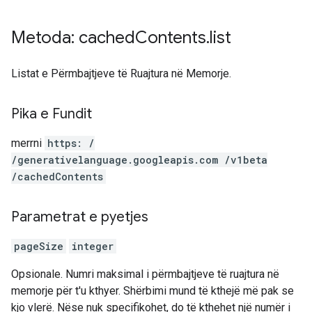
Metoda: cached
Contents
.
list
Listat e Përmbajtjeve të Ruajtura në Memorje.
Pika e Fundit
merrni
https: /
/generativelanguage.googleapis.com /v1beta
/cachedContents
Parametrat e pyetjes
pageSize
integer
Opsionale. Numri maksimal i përmbajtjeve të ruajtura në
memorje për t'u kthyer. Shërbimi mund të kthejë më pak se
kjo vlerë. Nëse nuk specifikohet, do të kthehet një numër i