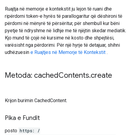
Ruajtja në memorje e kontekstit ju lejon të ruani dhe
ripërdorni token-e hyrës të parallogaritur që dëshironi të
përdorni në mënyrë të përsëritur, për shembull kur bëni
pyetje të ndryshme në lidhje me të njëjtin skedar mediatik.
Kjo mund të çojë në kursime në kosto dhe shpejtësi,
varësisht nga përdorimi. Për një hyrje të detajuar, shihni
udhëzuesin
e Ruajtjes në Memorje të Kontekstit
.
Metoda: cached
Contents
.
create
Krijon burimin CachedContent.
Pika e Fundit
posto
https: /