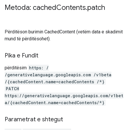
Metoda: cached
Contents
.
patch
Përditëson burimin CachedContent (vetëm data e skadimit
mund të përditësohet).
Pika e Fundit
përditësim
https: /
/generativelanguage.googleapis.com /v1beta
/{cachedContent.name=cachedContents /*}
PATCH
https://generativelanguage.googleapis.com/v1bet
a/{cachedContent.name=cachedContents/*}
Parametrat e shtegut