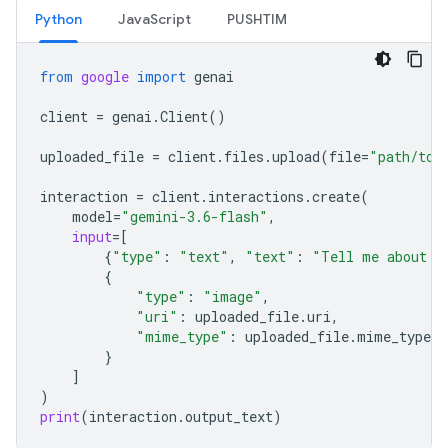
Python
JavaScript
PUSHTIM
from
google
import
genai
client
=
genai
.
Client
()
uploaded_file
=
client
.
files
.
upload
(
file
=
"path/to/
interaction
=
client
.
interactions
.
create
(
model
=
"gemini-3.6-flash"
,
input
=
[
{
"type"
:
"text"
,
"text"
:
"Tell me about t
{
"type"
:
"image"
,
"uri"
:
uploaded_file
.
uri
,
"mime_type"
:
uploaded_file
.
mime_type
}
]
)
print
(
interaction
.
output_text
)