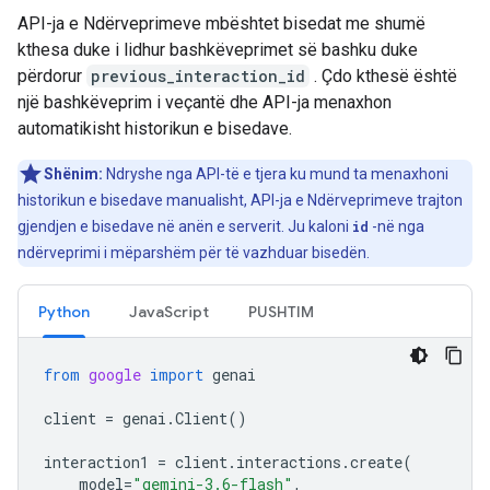
API-ja e Ndërveprimeve mbështet bisedat me shumë
kthesa duke i lidhur bashkëveprimet së bashku duke
përdorur
previous_interaction_id
. Çdo kthesë është
një bashkëveprim i veçantë dhe API-ja menaxhon
automatikisht historikun e bisedave.
Shënim:
Ndryshe nga API-të e tjera ku mund ta menaxhoni
historikun e bisedave manualisht, API-ja e Ndërveprimeve trajton
gjendjen e bisedave në anën e serverit. Ju kaloni
id
-në nga
ndërveprimi i mëparshëm për të vazhduar bisedën.
Python
JavaScript
PUSHTIM
from
google
import
genai
client
=
genai
.
Client
()
interaction1
=
client
.
interactions
.
create
(
model
=
"gemini-3.6-flash"
,