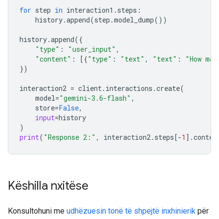
for
step
in
interaction1
.
steps
:
history
.
append
(
step
.
model_dump
())
history
.
append
({
"type"
:
"user_input"
,
"content"
:
[{
"type"
:
"text"
,
"text"
:
"How man
})
interaction2
=
client
.
interactions
.
create
(
model
=
"gemini-3.6-flash"
,
store
=
False
,
input
=
history
)
print
(
"Response 2:"
,
interaction2
.
steps
[
-
1
]
.
conten
Këshilla nxitëse
Konsultohuni me
udhëzuesin tonë të shpejtë inxhinierik
për