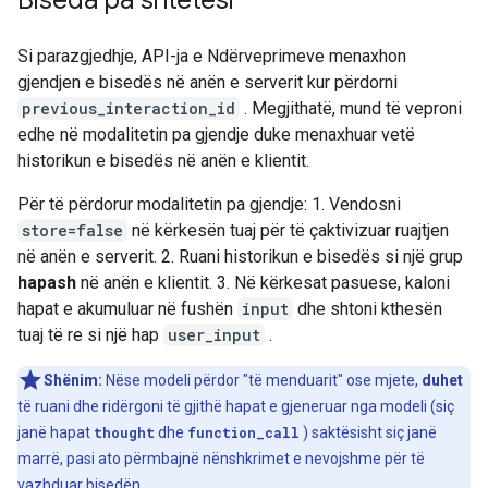
Biseda pa shtetësi
Si parazgjedhje, API-ja e Ndërveprimeve menaxhon
gjendjen e bisedës në anën e serverit kur përdorni
previous_interaction_id
. Megjithatë, mund të veproni
edhe në modalitetin pa gjendje duke menaxhuar vetë
historikun e bisedës në anën e klientit.
Për të përdorur modalitetin pa gjendje: 1. Vendosni
store=false
në kërkesën tuaj për të çaktivizuar ruajtjen
në anën e serverit. 2. Ruani historikun e bisedës si një grup
hapash
në anën e klientit. 3. Në kërkesat pasuese, kaloni
hapat e akumuluar në fushën
input
dhe shtoni kthesën
tuaj të re si një hap
user_input
.
Shënim:
Nëse modeli përdor "të menduarit" ose mjete,
duhet
të ruani dhe ridërgoni të gjithë hapat e gjeneruar nga modeli (siç
janë hapat
thought
dhe
function_call
) saktësisht siç janë
marrë, pasi ato përmbajnë nënshkrimet e nevojshme për të
vazhduar bisedën.