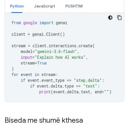
Python
JavaScript
PUSHTIM
from
google
import
genai
client
=
genai
.
Client
()
stream
=
client
.
interactions
.
create
(
model
=
"gemini-3.6-flash"
,
input
=
"Explain how AI works"
,
stream
=
True
)
for
event
in
stream
:
if
event
.
event_type
==
"step.delta"
:
if
event
.
delta
.
type
==
"text"
:
print
(
event
.
delta
.
text
,
end
=
""
)
Biseda me shumë kthesa