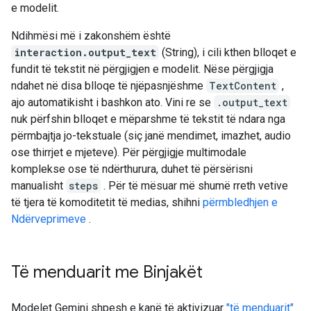
e modelit.
Ndihmësi më i zakonshëm është
interaction.output_text
(String), i cili kthen blloqet e
fundit të tekstit në përgjigjen e modelit. Nëse përgjigja
ndahet në disa blloqe të njëpasnjëshme
TextContent
,
ajo automatikisht i bashkon ato. Vini re se
.output_text
nuk përfshin blloqet e mëparshme të tekstit të ndara nga
përmbajtja jo-tekstuale (siç janë mendimet, imazhet, audio
ose thirrjet e mjeteve). Për përgjigje multimodale
komplekse ose të ndërthurura, duhet të përsërisni
manualisht
steps
. Për të mësuar më shumë rreth vetive
të tjera të komoditetit të medias, shihni
përmbledhjen e
Ndërveprimeve
.
Të menduarit me Binjakët
Modelet Gemini shpesh e kanë të aktivizuar
"të menduarit"