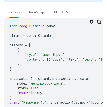
Python
JavaScript
PUSHTIM
from
google
import
genai
client
=
genai
.
Client
()
history
=
[
{
"type"
:
"user_input"
,
"content"
:
[{
"type"
:
"text"
,
"text"
:
"I h
}
]
interaction1
=
client
.
interactions
.
create
(
model
=
"gemini-3.6-flash"
,
store
=
False
,
input
=
history
)
print
(
"Response 1:"
,
interaction1
.
steps
[
-
1
]
.
conten