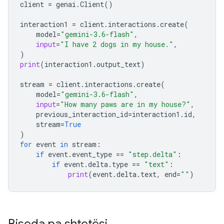
client
=
genai
.
Client
()
interaction1
=
client
.
interactions
.
create
(
model
=
"gemini-3.6-flash"
,
input
=
"I have 2 dogs in my house."
,
)
print
(
interaction1
.
output_text
)
stream
=
client
.
interactions
.
create
(
model
=
"gemini-3.6-flash"
,
input
=
"How many paws are in my house?"
,
previous_interaction_id
=
interaction1
.
id
,
stream
=
True
)
for
event
in
stream
:
if
event
.
event_type
==
"step.delta"
:
if
event
.
delta
.
type
==
"text"
:
print
(
event
.
delta
.
text
,
end
=
""
)