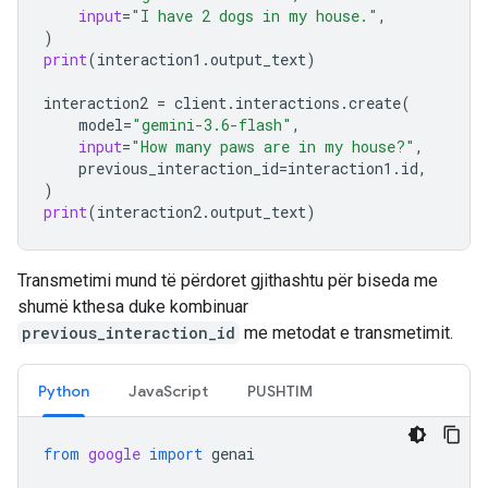
input
=
"I have 2 dogs in my house."
,
)
print
(
interaction1
.
output_text
)
interaction2
=
client
.
interactions
.
create
(
model
=
"gemini-3.6-flash"
,
input
=
"How many paws are in my house?"
,
previous_interaction_id
=
interaction1
.
id
,
)
print
(
interaction2
.
output_text
)
Transmetimi mund të përdoret gjithashtu për biseda me
shumë kthesa duke kombinuar
previous_interaction_id
me metodat e transmetimit.
Python
JavaScript
PUSHTIM
from
google
import
genai