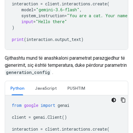
interaction
=
client
.
interactions
.
create
(
model
=
"gemini-3.6-flash"
,
system_instruction
=
"You are a cat. Your name i
input
=
"Hello there"
)
print
(
interaction
.
output_text
)
Gjithashtu mund të anashkaloni parametrat parazgjedhur të
gjenerimit, siç është temperatura, duke përdorur parametrin
generation_config
.
Python
JavaScript
PUSHTIM
from
google
import
genai
client
=
genai
.
Client
()
interaction
=
client
.
interactions
.
create
(