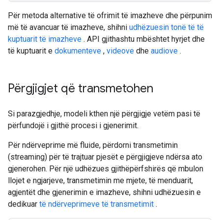
Për metoda alternative të ofrimit të imazheve dhe përpunim
më të avancuar të imazheve, shihni
udhëzuesin tonë të të
kuptuarit të imazheve
. API gjithashtu mbështet hyrjet dhe
të kuptuarit e
dokumenteve
,
videove
dhe
audiove
.
Përgjigjet që transmetohen
Si parazgjedhje, modeli kthen një përgjigje vetëm pasi të
përfundojë i gjithë procesi i gjenerimit.
Për ndërveprime më fluide, përdorni transmetimin
(streaming) për të trajtuar pjesët e përgjigjeve ndërsa ato
gjenerohen. Për një udhëzues gjithëpërfshirës që mbulon
llojet e ngjarjeve, transmetimin me mjete, të menduarit,
agjentët dhe gjenerimin e imazheve, shihni udhëzuesin e
dedikuar
të ndërveprimeve të transmetimit
.