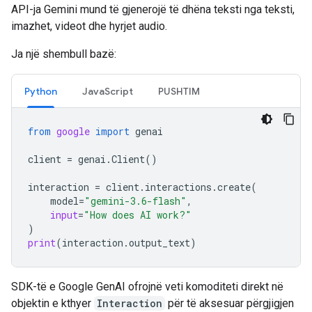
API-ja Gemini mund të gjenerojë të dhëna teksti nga teksti,
imazhet, videot dhe hyrjet audio.
Ja një shembull bazë:
Python
JavaScript
PUSHTIM
from
google
import
genai
client
=
genai
.
Client
()
interaction
=
client
.
interactions
.
create
(
model
=
"gemini-3.6-flash"
,
input
=
"How does AI work?"
)
print
(
interaction
.
output_text
)
SDK-të e Google GenAI ofrojnë veti komoditeti direkt në
objektin e kthyer
Interaction
për të aksesuar përgjigjen