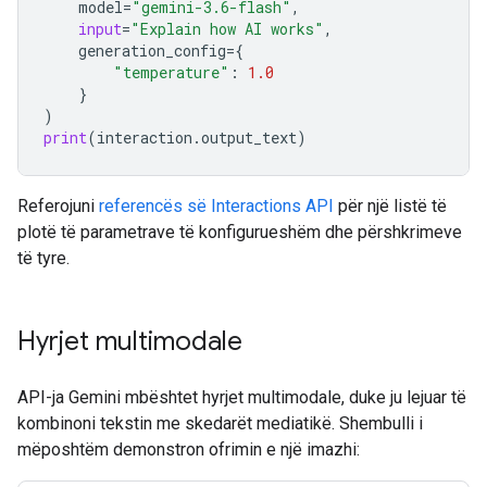
model
=
"gemini-3.6-flash"
,
input
=
"Explain how AI works"
,
generation_config
=
{
"temperature"
:
1.0
}
)
print
(
interaction
.
output_text
)
Referojuni
referencës së Interactions API
për një listë të
plotë të parametrave të konfigurueshëm dhe përshkrimeve
të tyre.
Hyrjet multimodale
API-ja Gemini mbështet hyrjet multimodale, duke ju lejuar të
kombinoni tekstin me skedarët mediatikë. Shembulli i
mëposhtëm demonstron ofrimin e një imazhi: