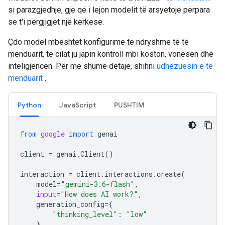
si parazgjedhje, gjë që i lejon modelit të arsyetojë përpara
se t'i përgjigjet një kërkese.
Çdo model mbështet konfigurime të ndryshme të të
menduarit, të cilat ju japin kontroll mbi koston, vonesën dhe
inteligjencën. Për më shumë detaje, shihni
udhëzuesin e të
menduarit
.
Python
JavaScript
PUSHTIM
from
google
import
genai
client
=
genai
.
Client
()
interaction
=
client
.
interactions
.
create
(
model
=
"gemini-3.6-flash"
,
input
=
"How does AI work?"
,
generation_config
=
{
"thinking_level"
:
"low"
}