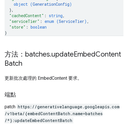
object (
GenerationConfig
)
}
,
"cachedContent"
: 
string
,
"serviceTier"
: 
enum (
ServiceTier
)
,
"store"
: 
boolean
}
方法：batches
.
update
Embed
Content
Batch
更新批次處理的 EmbedContent 要求。
端點
patch
https:
/
/generativelanguage.googleapis.com
/v1beta
/{embedContentBatch.name=batches
/*}:updateEmbedContentBatch