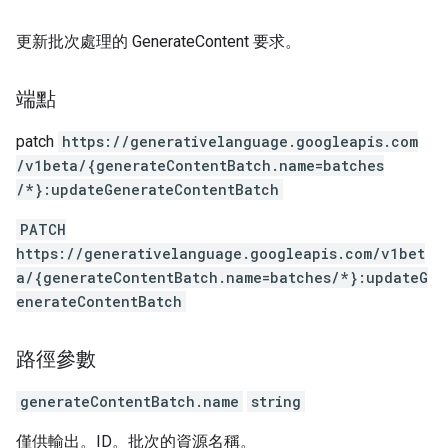
更新批次處理的 GenerateContent 要求。
端點
patch
https:
/
/generativelanguage.googleapis.com
/v1beta
/{generateContentBatch.name=batches
/*}:updateGenerateContentBatch
PATCH
https://generativelanguage.googleapis.com/v1bet
a/{generateContentBatch.name=batches/*}:updateG
enerateContentBatch
路徑參數
generateContentBatch.name
string
僅供輸出。ID。批次的資源名稱。