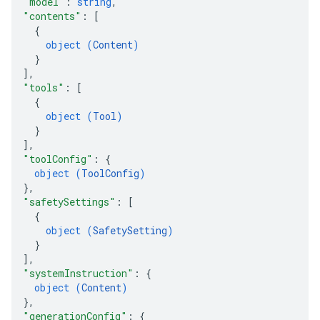
"model"
: 
string
,
"contents"
: 
[
{
object (
Content
)
}
]
,
"tools"
: 
[
{
object (
Tool
)
}
]
,
"toolConfig"
: 
{
object (
ToolConfig
)
}
,
"safetySettings"
: 
[
{
object (
SafetySetting
)
}
]
,
"systemInstruction"
: 
{
object (
Content
)
}
,
"generationConfig"
: 
{