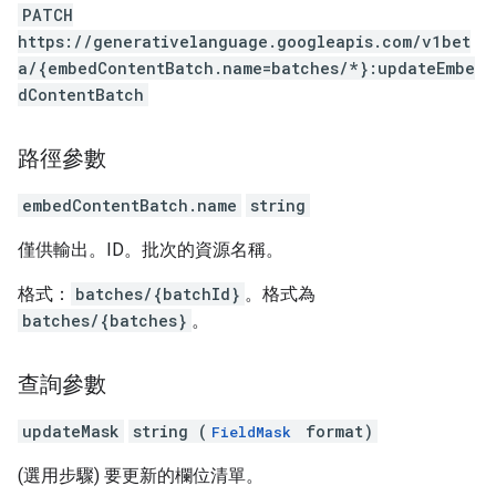
PATCH
https://generativelanguage.googleapis.com/v1bet
a/{embedContentBatch.name=batches/*}:updateEmbe
dContentBatch
路徑參數
embedContentBatch.name
string
僅供輸出。ID。批次的資源名稱。
格式：
batches/{batchId}
。格式為
batches/{batches}
。
查詢參數
updateMask
string (
format)
FieldMask
(選用步驟) 要更新的欄位清單。