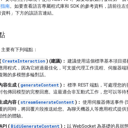
門指南
。如要查看語言專屬程式庫和 SDK 的參考資料，請前往左
參考資料」
下方的該語言連結。
點
API 主要有下列端點：
(
CreateInteraction
) (建議)：
建議使用這個標準基本項目搭配 G
應用程式，因為它經過最佳化，可支援代理工作流程、伺服器端
複雜的多模態多輪對話。
內容生成 (
generateContent
)：
標準 REST 端點，可處理您
封包傳回模型的完整回應。這最適合非互動式工作，您可以等待
生成內容 (
streamGenerateContent
)：
使用伺服器傳送事件 (S
覆的同時，將回覆片段推送給您。為聊天機器人等應用程式提供
動性的體驗。
API (
BidiGenerateContent
)：
以 WebSocket 為基礎的具狀態