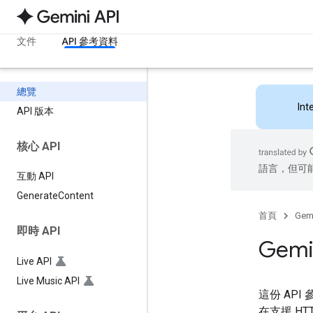
文件
API 參考資料
總覽
Int
API 版本
核心 API
語言，但可
互動 API
Generate
Content
首頁
Gemi
即時 API
Gemi
Live API
Live Music API
這份 API
在支援 HT