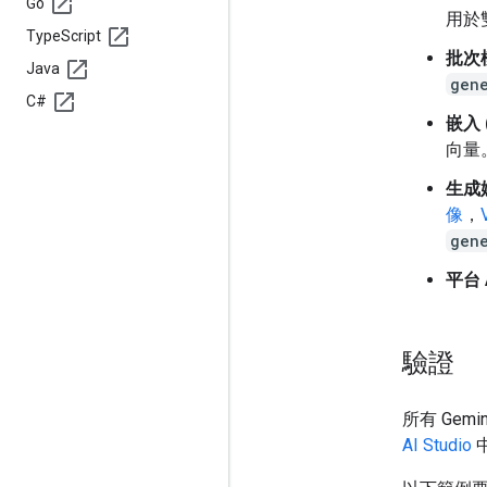
Go
用於
Type
Script
批次模
Java
gen
C#
嵌入 
向量
生成媒
像
，
gen
平台 
驗證
所有 Gemi
AI Studio