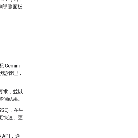
側導覽面板
emini
狀態管理，
的要求，並以
整個結果。
SE)，在生
更快速、更
 API，適