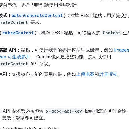
雙向串流，專為即時對話使用情境設計。
式 (
batchGenerateContent
)：
標準 REST 端點，用於提交
erateContent
要求。
(
embedContent
)：
標準 REST 端點，可從輸入的
Content
生
。
體 API：
端點，可使用我們的專用模型生成媒體，例如
Imag
Veo 可生成影片
。 Gemini 也內建這些功能，您可以使用
erateContent
API 存取。
API：
支援核心功能的實用端點，例如
上傳檔案
和
計算權杖
。
ni API 要求都必須包含
x-goog-api-key
標頭和您的 API 金
中按幾下滑鼠即可建立。