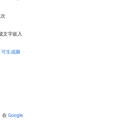
批次
成文字嵌入
en 可生成圖
鑰。在
Google