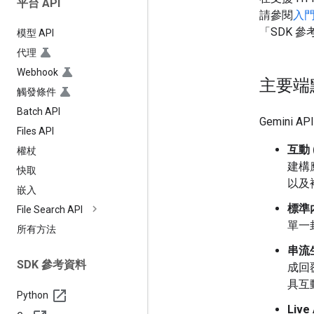
平台 API
請參閱
入
「SDK 
模型 API
代理
Webhook
主要端
觸發條件
Batch API
Gemini 
Files API
互動 
權杖
建構
快取
以及
嵌入
標準
File Search API
單一
所有方法
串流
SDK 參考資料
成回
具互
Python
Live 