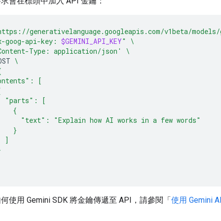
求會在標頭中加入 API 金鑰：
https://generativelanguage.googleapis.com/v1beta/models/
x-goog-api-key: 
$GEMINI_API_KEY
"
\
Content-Type: application/json'
\
OST
\
{
ontents": [
{
  "parts": [
    {
      "text": "Explain how AI works in a few words"
    }
  ]
}
使用 Gemini SDK 將金鑰傳遞至 API，請參閱「
使用 Gemini 