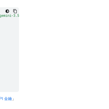
gemini-3.5-flash:generateContent"
\
API 金鑰
」