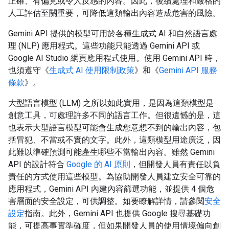
正確、有偏見或令人反感的內容。因此，後續處理和嚴格的
人工評估至關重要，可降低這類輸出內容造成危害的風險。
Gemini API 提供的模型可用於各種生成式 AI 和自然語言處
理 (NLP) 應用程式。這些功能只能透過 Gemini API 或
Google AI Studio 網頁應用程式使用。使用 Gemini API 時，
也須遵守《
生成式 AI 使用限制政策
》和《
Gemini API 服務
條款
》。
大型語言模型 (LLM) 之所以如此實用，是因為這類模型是
創意工具，可處理許多不同的語言工作。但很遺憾的是，這
也表示大型語言模型可能會生成您意想不到的輸出內容，包
括冒犯、不當或不實的文字。此外，這類模型用途廣泛，因
此難以準確預測可能產生哪些不當輸出內容。雖然 Gemini
API 的設計符合
Google 的 AI 原則
，但開發人員有責任以負
責任的方式使用這些模型。為協助開發人員建立安全可靠的
應用程式，Gemini API 內建內容篩選功能，並提供 4 個危
害層面的安全設定，可供調整。如要瞭解詳情，請參閱
安全
設定
指南。此外，Gemini API 也提供 Google 搜尋基礎功
能，可提高事實準確度，但如果開發人員的使用情境偏向創