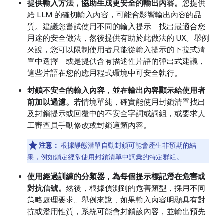
提供輸入方法，協助生成更安全的輸出內容。
您提供
給 LLM 的確切輸入內容，可能會影響輸出內容的品
質。建議您嘗試使用不同的輸入提示，找出最適合您
用途的安全做法，然後提供有助於此做法的 UX。舉例
來說，您可以限制使用者只能從輸入提示的下拉式清
單中選擇，或是提供含有描述性片語的彈出式建議，
這些片語在您的應用程式環境中可安全執行。
封鎖不安全的輸入內容，並在輸出內容顯示給使用者
前加以過濾。
若情境單純，確實能使用封鎖清單找出
及封鎖提示或回覆中的不安全字詞或詞組，或要求人
工審查員手動修改或封鎖這類內容。
注意：
根據靜態清單自動封鎖可能會產生非預期的結
果，例如鎖定經常使用封鎖清單中詞彙的特定群組。
使用經過訓練的分類器，為每個提示標記潛在危害或
對抗信號。
然後，根據偵測到的危害類型，採用不同
策略處理要求。舉例來說，如果輸入內容明顯具有對
抗或濫用性質，系統可能會封鎖該內容，並輸出預先