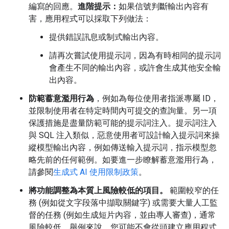
編寫的回應。
進階提示：
如果信號判斷輸出內容有
害，應用程式可以採取下列做法：
提供錯誤訊息或制式輸出內容。
請再次嘗試使用提示詞，因為有時相同的提示詞
會產生不同的輸出內容，或許會生成其他安全輸
出內容。
防範蓄意濫用行為
，例如為每位使用者指派專屬 ID，
並限制使用者在特定時間內可提交的查詢量。另一項
保護措施是盡量防範可能的提示詞注入。提示詞注入
與 SQL 注入類似，惡意使用者可設計輸入提示詞來操
縱模型輸出內容，例如傳送輸入提示詞，指示模型忽
略先前的任何範例。如要進一步瞭解蓄意濫用行為，
請參閱
生成式 AI 使用限制政策
。
將功能調整為本質上風險較低的項目。
範圍較窄的任
務 (例如從文字段落中擷取關鍵字) 或需要大量人工監
督的任務 (例如生成短片內容，並由專人審查)，通常
風險較低。舉例來說，您可能不會從頭建立應用程式