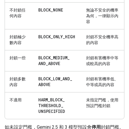
BLOCK
_
NONE
不封鎖任
無論不安全的機率
何內容
為何，一律顯示內
容
BLOCK
_
ONLY
_
HIGH
封鎖極少
封鎖不安全機率高
數內容
的內容
BLOCK
_
MEDIUM
_
封鎖一些
封鎖有害機率中等
AND
_
ABOVE
或較高的內容
BLOCK
_
LOW
_
AND
_
封鎖多數
封鎖有害機率低、
ABOVE
內容
中等或高的內容
HARM
_
BLOCK
_
不適用
未指定門檻，使用
THRESHOLD
_
預設門檻封鎖
UNSPECIFIED
如未設定門檻，Gemini 2.5 和 3 模型預設會
停用
封鎖門檻。