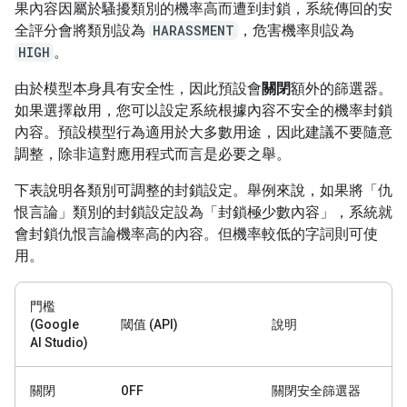
果內容因屬於騷擾類別的機率高而遭到封鎖，系統傳回的安
全評分會將類別設為
HARASSMENT
，危害機率則設為
HIGH
。
由於模型本身具有安全性，因此預設會
關閉
額外的篩選器。
如果選擇啟用，您可以設定系統根據內容不安全的機率封鎖
內容。預設模型行為適用於大多數用途，因此建議不要隨意
調整，除非這對應用程式而言是必要之舉。
下表說明各類別可調整的封鎖設定。舉例來說，如果將「仇
恨言論」
類別的封鎖設定設為「封鎖極少數內容」
，系統就
會封鎖仇恨言論機率高的內容。但機率較低的字詞則可使
用。
門檻
(Google
閾值 (API)
說明
AI Studio)
OFF
關閉
關閉安全篩選器