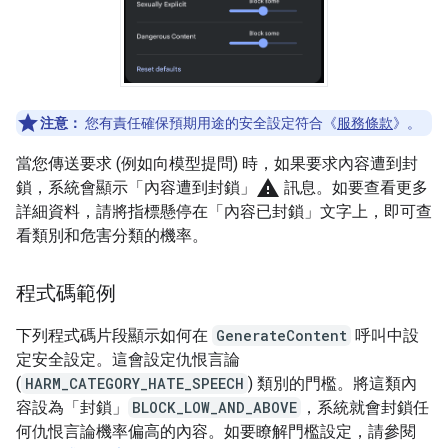
注意：
您有責任確保預期用途的安全設定符合《
服務條款
》。
當您傳送要求 (例如向模型提問) 時，如果要求內容遭到封
warning
鎖，系統會顯示「內容遭到封鎖」
訊息。如要查看更多
詳細資料，請將指標懸停在「內容已封鎖」
文字上，即可查
看類別和危害分類的機率。
程式碼範例
下列程式碼片段顯示如何在
GenerateContent
呼叫中設
定安全設定。這會設定仇恨言論
(
HARM_CATEGORY_HATE_SPEECH
) 類別的門檻。將這類內
容設為「封鎖」
BLOCK_LOW_AND_ABOVE
，系統就會封鎖任
何仇恨言論機率偏高的內容。如要瞭解門檻設定，請參閱