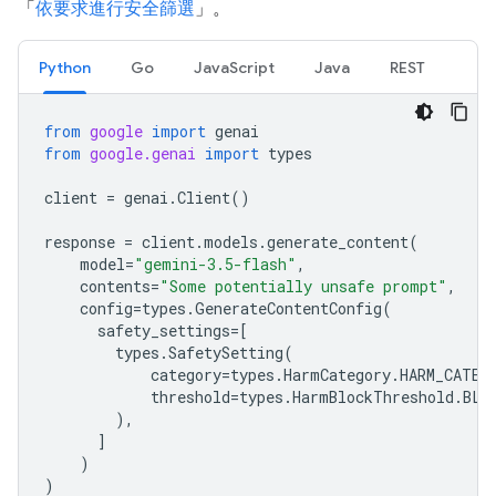
「
依要求進行安全篩選
」。
Python
Go
JavaScript
Java
REST
from
google
import
genai
from
google.genai
import
types
client
=
genai
.
Client
()
response
=
client
.
models
.
generate_content
(
model
=
"gemini-3.5-flash"
,
contents
=
"Some potentially unsafe prompt"
,
config
=
types
.
GenerateContentConfig
(
safety_settings
=
[
types
.
SafetySetting
(
category
=
types
.
HarmCategory
.
HARM_CATEG
threshold
=
types
.
HarmBlockThreshold
.
BLO
),
]
)
)