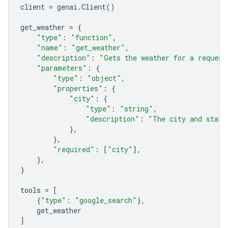
client
=
genai
.
Client
()
get_weather
=
{
"type"
:
"function"
,
"name"
:
"get_weather"
,
"description"
:
"Gets the weather for a request
"parameters"
:
{
"type"
:
"object"
,
"properties"
:
{
"city"
:
{
"type"
:
"string"
,
"description"
:
"The city and state
},
},
"required"
:
[
"city"
],
},
}
tools
=
[
{
"type"
:
"google_search"
},
get_weather
]