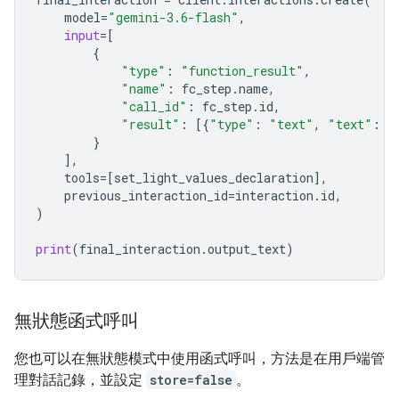
model
=
"gemini-3.6-flash"
,
input
=
[
{
"type"
:
"function_result"
,
"name"
:
fc_step
.
name
,
"call_id"
:
fc_step
.
id
,
"result"
:
[{
"type"
:
"text"
,
"text"
:
j
}
],
tools
=
[
set_light_values_declarat
ion
],
previous_interaction_id
=
interaction
.
id
,
)
print
(
final_interaction
.
output_text
)
無狀態函式呼叫
您也可以在無狀態模式中使用函式呼叫，方法是在用戶端管
理對話記錄，並設定
store=false
。