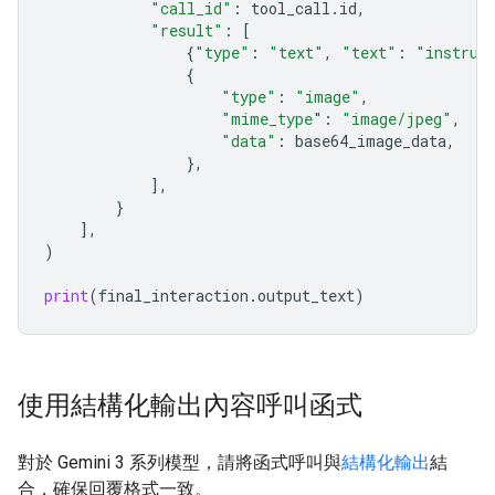
"call_id"
:
tool_call
.
id
,
"result"
:
[
{
"type"
:
"text"
,
"text"
:
"instrum
{
"type"
:
"image"
,
"mime_type
"
:
"image/jpeg"
,
"data"
:
base64_image_data
,
},
],
}
],
)
print
(
final_interaction
.
output_text
)
使用結構化輸出內容呼叫函式
對於 Gemini 3 系列模型，請將函式呼叫與
結構化輸出
結
合，確保回覆格式一致。