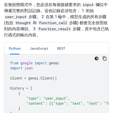
在無狀態模式中，您必須在每個後續要求的
input
欄位中
傳遞完整的對話記錄。這份記錄必須包含： 1. 初始
user_input
步驟。 2. 在第 1 輪中，模型生成的所有步驟
(包括
thought
和
function_call
步驟) 都會完全按照收
到的內容傳回。 3.
function_result
步驟，其中包含已執
行函式的輸出內容。
Python
JavaScript
REST
from
google
import
genai
import
json
client
=
genai
.
Client
()
history
=
[
{
"type"
:
"user_input"
,
"content"
:
[{
"type"
:
"text"
,
"text"
:
"Tur
}