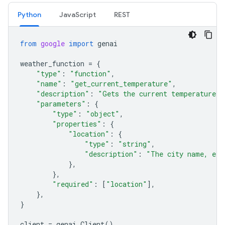
Python
JavaScript
REST
from
google
import
genai
weather_function
=
{
"type"
:
"function"
,
"name"
:
"get_current_temperature"
,
"description"
:
"Gets the current temperature f
"parameters"
:
{
"type"
:
"object"
,
"properties"
:
{
"location"
:
{
"type"
:
"string"
,
"description"
:
"The city name, e.g
},
},
"required"
:
[
"location"
],
},
}
client
=
genai
.
Client
()