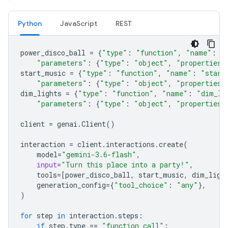
Python
JavaScript
REST
power_disco_ball
=
{
"type"
:
"function"
,
"name"
:
"
"parameters"
:
{
"type"
:
"object"
,
"properties"
start_music
=
{
"type"
:
"function"
,
"name"
:
"start
"parameters"
:
{
"type"
:
"object"
,
"properties"
dim_lights
=
{
"type"
:
"function"
,
"name"
:
"dim_li
"parameters"
:
{
"type"
:
"object"
,
"properties"
client
=
genai
.
Client
()
interaction
=
client
.
interactions
.
create
(
model
=
"gemini-3.6-flash"
,
input
=
"Turn this place into a party!"
,
tools
=
[
power_disco_ball
,
start_music
,
dim_ligh
generation_config
=
{
"tool_choice"
:
"any"
},
)
for
step
in
interaction
.
steps
:
if
step
.
type
==
"function_call"
: