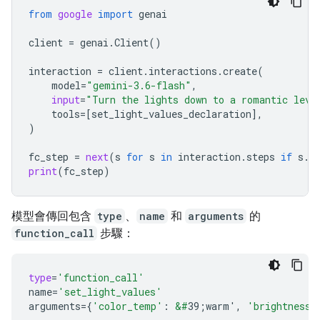
from
google
import
genai
client
=
genai
.
Client
()
interaction
=
client
.
interactions
.
create
(
model
=
"gemini-3.6-flash"
,
input
=
"Turn the lights down to a romantic leve
tools
=
[
set_light_values_declaration
],
)
fc_step
=
next
(
s
for
s
in
interaction
.
steps
if
s
.
t
print
(
fc_step
)
模型會傳回包含
type
、
name
和
arguments
的
function_call
步驟：
type
=
'function_call'
name
=
'set_light_values'
arguments
=
{
'color_temp'
:
&#
39;warm'
,
'brightness'