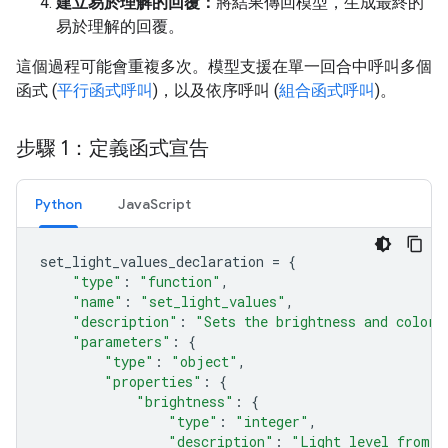
建立易於理解的回覆：
將結果傳回模型，生成最終的
易於理解的回覆。
這個過程可能會重複多次。模型支援在單一回合中呼叫多個
函式 (
平行函式呼叫
)，以及依序呼叫 (
組合函式呼叫
)。
步驟 1：定義函式宣告
Python
JavaScript
set_light_values_declaration
=
{
"type"
:
"function"
,
"name"
:
"set_light_values"
,
"description"
:
"Sets the brightness and color 
"parameters"
:
{
"type"
:
"object"
,
"properties"
:
{
"brightness"
:
{
"type"
:
"integer"
,
"description"
:
"Light level from 0