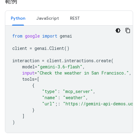
範例
Python
JavaScript
REST
from
google
import
genai
client
=
genai
.
Client
()
interaction
=
client
.
interactions
.
create
(
model
=
"gemini-3.6-flash"
,
input
=
"Check the weather in San Francisco."
,
tools
=
[
{
"type"
:
"mcp_server"
,
"name"
:
"weather"
,
"url"
;
:
"https://gemini-api-demos.uc.
}
]
)