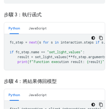
步驟 3：執行函式
Python
JavaScript
fc_step
=
next
(
s
for
s
in
interaction
.
steps
if
s
.
t
if
fc_step
.
name
==
"set_light_values"
:
result
=
set_light_values
(
**
fc_step
.
arguments
)
print
(
f
"Function exec
ution result: 
{
result
}
"
)
步驟 4：將結果傳回模型
Python
JavaScript
final_interaction
=
client
.
interactions
.
create
(