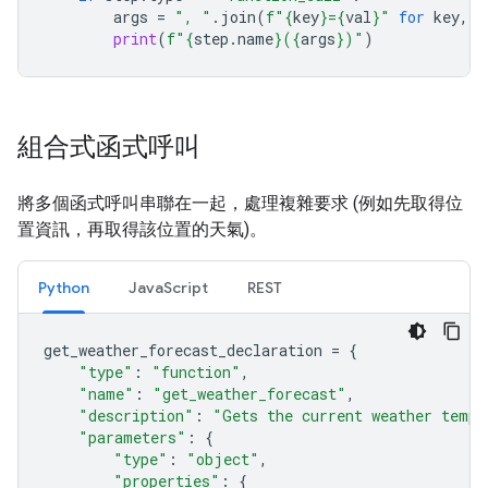
args
=
", "
.
join
(
f
"
{
key
}
=
{
val
}
"
for
key
,
v
print
(
f
"
{
step
.
name
}
(
{
args
}
)"
)
組合式函式呼叫
將多個函式呼叫串聯在一起，處理複雜要求 (例如先取得位
置資訊，再取得該位置的天氣)。
Python
JavaScript
REST
get_weather_forecast_declaration
=
{
"type"
:
"function"
,
"name"
:
"get_weather_forecast"
,
"description"
:
"Gets the current weather tempe
"parameters"
:
{
"type"
:
"object"
,
"properties"
:
{