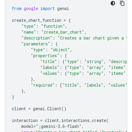
from
google
import
genai
create_chart_function
=
{
"type"
:
"function"
,
"name"
:
"create_bar_chart"
,
"description"
:
"Creates a bar chart given a ti
"parameters"
:
{
"type"
:
"object"
,
"properties"
:
{
"title"
:
{
"type"
:
"string"
,
"descript
"labels"
:
{
"type"
:
"array"
,
"items"
:
"values"
:
{
"type"
:
"array"
,
"items"
:
},
"required"
:
[
"title"
,
"labels"
,
"values"
]
},
}
client
=
genai
.
Client
()
interaction
=
client
.
interactions
.
create
(
model
=
"
;gemini-3.6-flash"
,