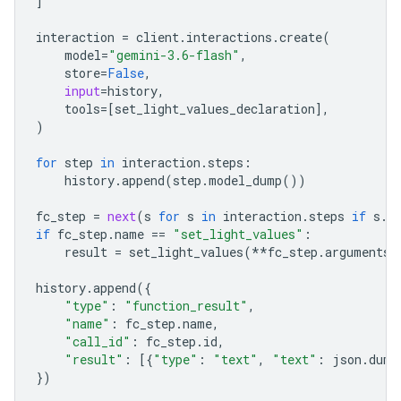
]
interaction
=
client
.
interactions
.
create
(
model
=
"gemini-3.6-flash"
,
store
=
False
,
input
=
history
,
tools
=
[
set_light_values_declaration
],
)
for
step
in
interaction
.
steps
:
history
.
append
(
step
.
model_dump
())
fc_step
=
next
(
s
for
s
in
interaction
.
steps
if
s
.
t
if
fc_step
.
name
==
"set_light_values"
:
result
=
set_light_values
(
**
fc_step
.
arguments
)
history
.
append
({
"type"
:
"function_result"
,
"name"
:
fc_step
.
name
,
"call_id"
:
fc_step
.
id
,
"result"
:
[{
"type"
:
"text"
,
"text"
:
json
.
dump
})