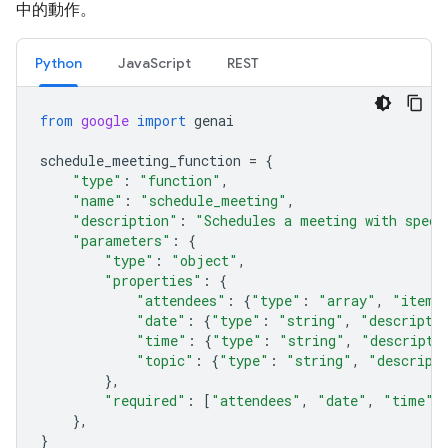
中的動作。
Python
JavaScript
REST
from
google
import
genai
schedule_meeting_function
=
{
"type"
:
"function"
,
"name"
:
"schedule_meeting"
,
"description"
:
"Schedules a meeting with speci
"parameters"
:
{
"type"
:
"object"
,
"properties"
:
{
"attendees"
:
{
"type"
:
"array"
,
"items
"date"
:
{
"type"
:
"string"
,
"descripti
"time"
:
{
"type"
:
"string"
,
"descripti
"topic"
:
{
"type"
:
"string"
,
"descript
},
"required"
:
[
"attendees"
,
"date"
,
"time"
,
},
}