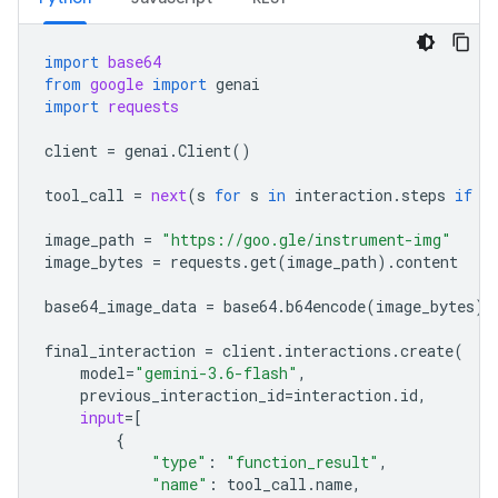
import
base64
from
google
import
genai
import
requests
client
=
genai
.
Client
()
tool_call
=
next
(
s
for
s
in
interaction
.
steps
if
s
image_path
=
"https://goo.gle/instrument-img"
image_bytes
=
requests
.
get
(
image_path
)
.
content
base64_image_data
=
base64
.
b64encode
(
image_bytes
)
.
final_interaction
=
client
.
interactions
.
create
(
model
=
"gemini-3.6-flash"
,
previous_interaction_id
=
interaction
.
id
,
input
=
[
{
"type"
:
"function_result"
,
"name"
:
tool_call
.
name
,