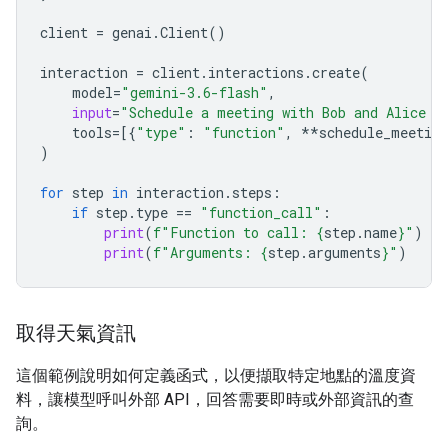
client
=
genai
.
Client
()
interaction
=
client
.
interactions
.
create
(
model
=
"gemini-3.6-flash"
,
input
=
"Schedule a meeting with Bob and Alice f
tools
=
[{
"type"
:
"function"
,
**
schedule_meeting
)
for
step
in
interaction
.
steps
:
if
step
.
type
==
"function_call"
:
print
(
f
"Function to call: 
{
step
.
name
}
"
)
print
(
f
"Arguments: 
{
step
.
arguments
}
"
)
取得天氣資訊
這個範例說明如何定義函式，以便擷取特定地點的溫度資
料，讓模型呼叫外部 API，回答需要即時或外部資訊的查
詢。