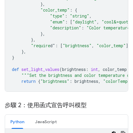
},
"color_temp"
:
{
"type"
:
"string"
,
"enum"
:
[
"daylight"
,
"cool&>quot;
"description"
:
"Color temperature"
},
},
"require
d"
:
[
"brightness"
,
"color_temp"
],
},
}
def
set_light_values
(
brightness
:
int
,
color_temp
:
"""Set the brightness and color temperature of
return
{
"brightness"
:
brightness
,
"colorTemper
步驟 2：使用函式宣告呼叫模型
Python
JavaScript