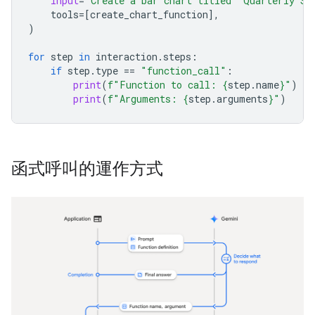
input
=
"Create a bar chart titled 'Quarterly Sa
tools
=
[
create_chart_function
],
)
for
step
in
interaction
.
steps
:
if
step
.
type
==
"function_call"
:
print
(
f
"Function to call: 
{
step
.
name
}
"
)
print
(
f
"Arguments: 
{
step
.
arguments
}
"
)
函式呼叫的運作方式