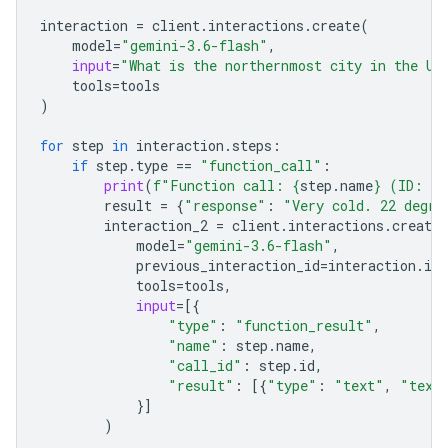
interaction
=
client
.
interactions
.
create
(
model
=
"gemini-3.6-flash"
,
input
=
"What is the northernmost city in the Un
tools
=
tools
)
for
step
in
interaction
.
steps
:
if
step
.
type
==
"function_call"
:
print
(
f
"Function call: 
{
step
.
name
}
 (ID: 
{
s
result
=
{
"response"
:
"Very cold. 22 degre
interaction_2
=
client
.
interactions
.
create
model
=
"gemini-3.6-flash"
,
previous_interaction_id
=
interaction
.
id
,
tools
=
tools
,
input
=
[{
"type"
:
"function_result"
,
"name"
:
step
.
name
,
"call_id"
:
step
.
id
,
"result"
:
[{
"type"
:
"text"
,
"text
}]
)