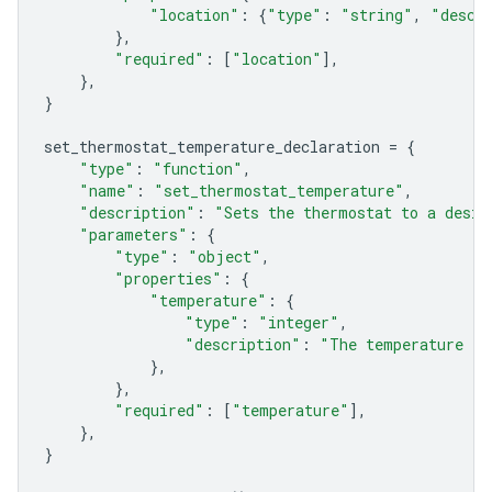
"location"
:
{
"type"
:
"string"
,
"descr
},
"required"
:
[
"location"
],
},
}
set_thermostat_temperature_declaration
=
{
"type"
:
"function"
,
"name"
:
"set_thermostat_temperature"
,
"description"
:
"Sets the thermostat to a desir
"parameters"
:
{
"type"
:
"object"
,
"properties"
:
{
"temperature"
:
{
"type"
:
"integer"
,
"description"
:
"The temperature in
},
},
"required"
:
[
"temperature"
],
},
}