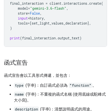
final_interactio
n 
=
client
.
interactions
.
create
(
model
=
"gemini-3.6-flash"
,
store
=
False
,
input
=
history
,
tools
=
[
set_light_values_declaration
],
)
print
(
final_interaction
.
output_text
)
函式宣告
函式宣告會以工具形式傳遞，並包含：
type
(字串)：自訂函式必須為
"function"
。
name
(字串)：不重複的函式名稱 (使用底線或駝峰式
大小寫)。
description
(字串)：清楚說明函式的用途。