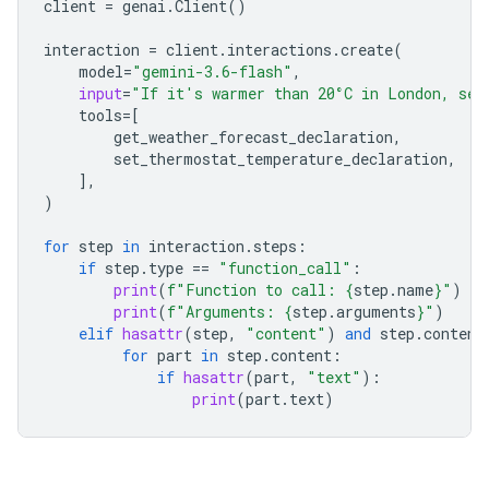
client
=
genai
.
Client
()
interaction
=
client
.
interactions
.
create
(
model
=
"gemini-3.6-flash"
,
input
=
"If it's warmer than 20°C in London, set
tools
=
[
get_weather_forecast_declaration
,
set_ther
mostat_temperature_declaration
,
],
)
for
step
in
interaction
.
steps
:
if
step
.
type
==
"function_call"
:
print
(
f
"Function to call: 
{
step
.
name
}
"
)
print
(
f
"Arguments: 
{
step
.
arguments
}
"
)
elif
hasattr
(
step
,
"content"
)
and
step
.
content
for
part
in
step
.
content
:
if
hasattr
(
part
,
"text"
):
print
(
part
.
text
)