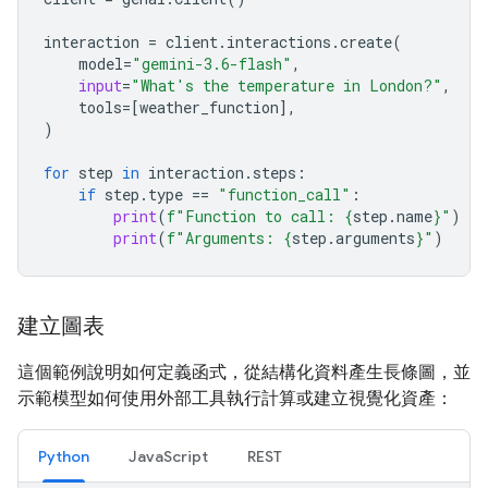
interaction
=
client
.
interactions
.
create
(
model
=
"gemini-3.6-flash"
,
input
=
"What's the temperature in London?"
,
tools
=
[
weather_function
],
)
for
step
in
interaction
.
steps
:
if
step
.
type
==
"function_call"
:
print
(
f
"Function to call: 
{
step
.
name
}
"
)
print
(
f
"Arguments: 
{
step
.
arguments
}
"
)
建立圖表
這個範例說明如何定義函式，從結構化資料產生長條圖，並
示範模型如何使用外部工具執行計算或建立視覺化資產：
Python
JavaScript
REST