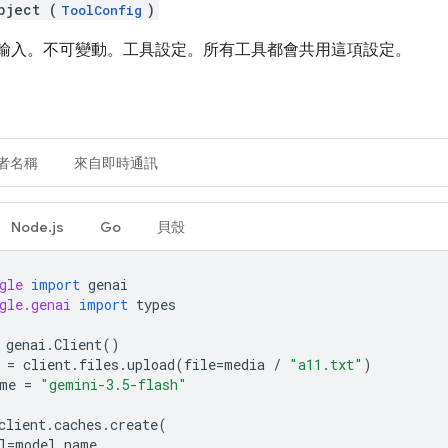
bject (
)
ToolConfig
僅供輸入。不可變動。工具設定。所有工具都會共用這項設定。
者名稱
來自即時通訊
Node.js
Go
貝殼
gle
import
genai
gle.genai
import
types
genai
.
Client
()
=
client
.
files
.
upload
(
file
=
media
/
"a11.txt"
)
me
=
"gemini-3.5-flash"
client
.
caches
.
create
(
l
=
model_name
,