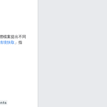
體檔案提出不同
情境快取
」指
ents