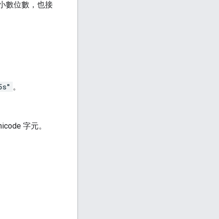
 個小數位數，也接
5s"
。
code 字元。