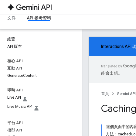
文件
API 參考資料
總覽
API 版本
Interactions API
現
核心 API
互動 API
能會出錯。
Generate
Content
即時 API
首頁
Gemini API
Live API
Cachin
Live Music API
平台 API
這個頁面中的內
模型 API
方法：cachedCont