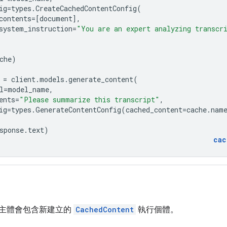
ig
=
types
.
CreateCachedContentConfig
(
contents
=
[
document
],
system_instruction
=
"You are an expert analyzing transcr
che
)
=
client
.
models
.
generate_content
(
l
=
model_name
,
ents
=
"Please summarize this transcript"
,
ig
=
types
.
GenerateContentConfig
(
cached_content
=
cache
.
nam
sponse
.
text
)
cac
主體會包含新建立的
CachedContent
執行個體。