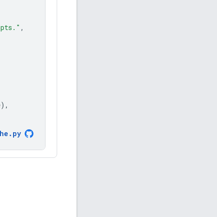
ipts."
,
e
),
he
.
py