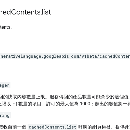
hed
Contents
.
list
tents。
enerativelanguage.googleapis.com
/v1beta
/cachedConte
eger
要傳回的快取內容數量上限。服務傳回的產品數量可能會少於這個
上限以下) 數量的項目。許可的最大值為 1000；超出的數值將一律
ring
於接收自前一個
cachedContents.list
呼叫的網頁權杖。提供此