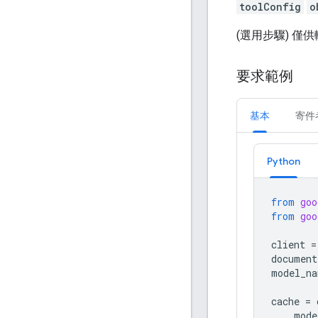
toolConfig
o
(選用步驟) 
要求範例
基本
寄件
Python
from
goo
from
goo
client
=
document
model_na
cache
=
mode