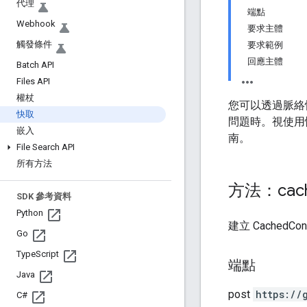
代理
端點
Webhook
要求主體
觸發條件
要求範例
回應主體
Batch API
Files API
權杖
您可以透過脈絡
快取
問題時。視使用
嵌入
南。
File Search API
所有方法
方法：cac
SDK 參考資料
Python
建立 CachedCo
Go
Type
Script
端點
Java
post
https:
/
/
C#