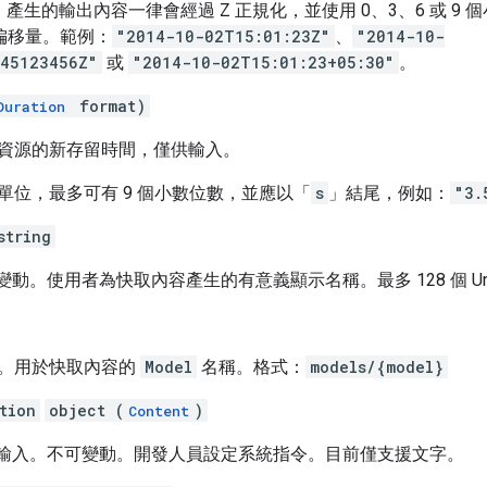
39，產生的輸出內容一律會經過 Z 正規化，並使用 0、3、6 或 9
偏移量。範例：
"2014-10-02T15:01:23Z"
、
"2014-10-
045123456Z"
或
"2014-10-02T15:01:23+05:30"
。
format)
Duration
資源的新存留時間，僅供輸入。
單位，最多可有 9 個小數位數，並應以「
s
」結尾，例如：
"3.
string
可變動。使用者為快取內容產生的有意義顯示名稱。最多 128 個 Uni
。用於快取內容的
Model
名稱。格式：
models/{model}
tion
object (
)
Content
僅供輸入。不可變動。開發人員設定系統指令。目前僅支援文字。