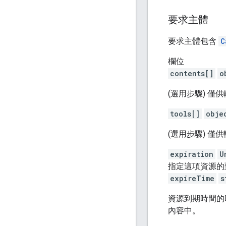
要求主體
要求主體包含
C
欄位
contents[]
o
(選用步驟) 
tools[]
obje
(選用步驟) 僅
expiration
U
指定這項資源的
expireTime
s
資源到期時間的
內容中。