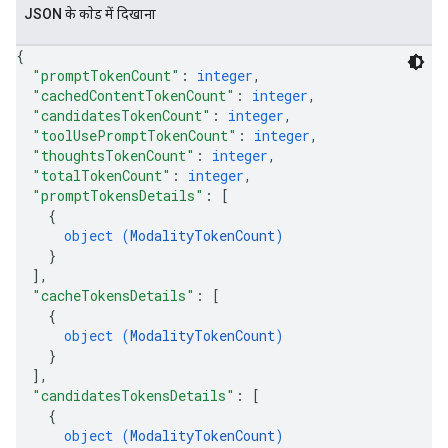
JSON के काेड में दिखाना
{
"promptTokenCount"
: 
integer
,
"cachedContentTokenCount"
: 
integer
,
"candidatesTokenCount"
: 
integer
,
"toolUsePromptTokenCount"
: 
integer
,
"thoughtsTokenCount"
: 
integer
,
"totalTokenCount"
: 
integer
,
"promptTokensDetails"
: 
[
{
object (
ModalityTokenCount
)
}
]
,
"cacheTokensDetails"
: 
[
{
object (
ModalityTokenCount
)
}
]
,
"candidatesTokensDetails"
: 
[
{
object (
ModalityTokenCount
)