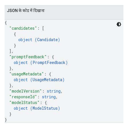
JSON के काेड में दिखाना
{
"candidates"
: 
[
{
object (
Candidate
)
}
]
,
"promptFeedback"
: 
{
object (
PromptFeedback
)
}
,
"usageMetadata"
: 
{
object (
UsageMetadata
)
}
,
"modelVersion"
: 
string
,
"responseId"
: 
string
,
"modelStatus"
: 
{
object (
ModelStatus
)
}
}