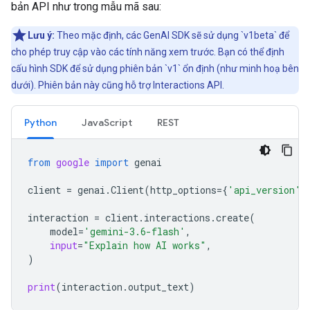
bản API như trong mẫu mã sau:
Lưu ý:
Theo mặc định, các GenAI SDK sẽ sử dụng `v1beta` để
cho phép truy cập vào các tính năng xem trước. Bạn có thể định
cấu hình SDK để sử dụng phiên bản `v1` ổn định (như minh hoạ bên
dưới). Phiên bản này cũng hỗ trợ Interactions API.
Python
JavaScript
REST
from
google
import
genai
client
=
genai
.
Client
(
http_options
=
{
'api_version'
:
interaction
=
client
.
interactions
.
create
(
model
=
'gemini-3.6-flash'
,
input
=
"Explain how AI works"
,
)
print
(
interaction
.
output_text
)