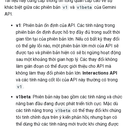
Tài liệu này cung cấp thông tin tổng quan cấp cao về sự
khác biệt giữa các phiên bản
v1
và
v1beta
của Gemini
API.
v1
: Phiên bản ổn định của API. Các tính năng trong
phiên bản ổn định được hỗ trợ đầy đủ trong suốt thời
gian tồn tại của phiên bản lớn. Nếu có bất kỳ thay đổi
có thể gây lỗi nào, một phiên bản lớn mới của API sẽ
được tạo và phiên bản hiện có sẽ bị ngừng hoạt động
sau một khoảng thời gian hợp lý. Các thay đổi không
làm gián đoạn có thể được giới thiệu cho API mà
không làm thay đổi phiên bản lớn.
Interactions API
và các tính năng cốt lõi của API này thường có trong
v1
.
v1beta
: Phiên bản này bao gồm các tính năng và chức
năng ban đầu đang được phát triển tích cực. Mặc dù
các tính năng trong
v1beta
có thể thay đổi khi chúng
tôi tinh chỉnh dựa trên ý kiến phản hồi, nhưng bạn có
thể dùng thử các tính năng mới trước khi chúng được