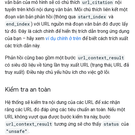
văn bản của mô hình sẽ có chú thích
url_citation
nội
tuyến trên khối nội dung văn bản. Mỗi chú thích liên kết một
đoạn văn bản phản hồi (thông qua
start_index
và
end_index
) với URL nguồn mà đoạn văn bản đó được lấy
từ đó. Đây là cách chính để hiển thị trích dẫn trong ứng dụng
của bạn – hãy xem
ví dụ chính ở trên
để biết cách trích xuất
các trích dẫn này.
Phản hồi cũng bao gồm một bước
url_context_result
có siêu dữ liệu về từng lần truy xuất URL (trạng thái, URL đã
truy xuất). Điều này chủ yếu hữu ích cho việc gỡ lỗi.
Kiểm tra an toàn
Hệ thống sẽ kiểm tra nội dung của các URL để xác nhận
rằng các URL đó đáp ứng các tiêu chuẩn an toàn. Nếu một
URL không vượt qua được bước kiểm tra này, bước
url_context_result
tương ứng sẽ cho thấy
status
của
"unsafe"
.