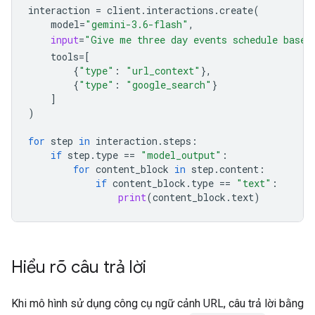
interaction
=
client
.
interactions
.
create
(
model
=
"gemini-3.6-flash"
,
input
=
"Give me three day events schedule based
tools
=
[
{
"type"
:
"url_context"
},
{
"type"
:
"google_search"
}
]
)
for
step
in
interaction
.
steps
:
if
step
.
type
==
"model_output"
:
for
content_block
in
step
.
content
:
if
content_block
.
type
==
"text"
:
print
(
content_block
.
text
)
Hiểu rõ câu trả lời
Khi mô hình sử dụng công cụ ngữ cảnh URL, câu trả lời bằng