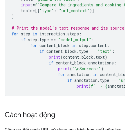
input
=
f
"Compare the ingredients and cooking ti
tools
=
[{
"type"
:
"url_context"
}]
)
# Print the model's text response and its source a
for
step
in
interaction
.
steps
:
if
step
.
type
==
"model_output"
:
for
content_block
in
step
.
content
:
if
content_block
.
type
==
"text"
:
print
(
content_block
.
text
)
if
content_block
.
annotations
:
print
(
"
\n
Sources:"
)
for
annotation
in
content_block
if
annotation
.
type
==
"url
print
(
f
"  - 
{
annotatio
Cách hoạt động
Công cụ Bối cảnh URL sử dụng quy trình truy xuất gồm hai