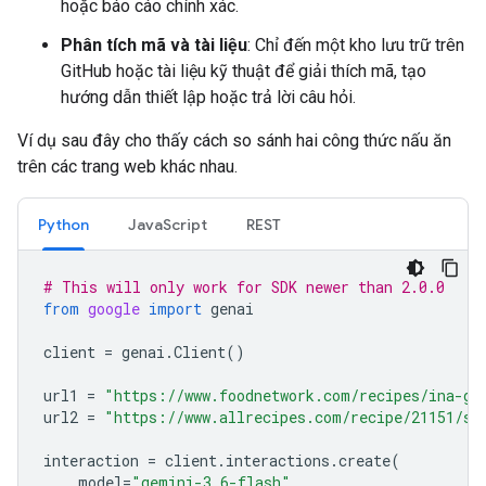
hoặc báo cáo chính xác.
Phân tích mã và tài liệu
: Chỉ đến một kho lưu trữ trên
GitHub hoặc tài liệu kỹ thuật để giải thích mã, tạo
hướng dẫn thiết lập hoặc trả lời câu hỏi.
Ví dụ sau đây cho thấy cách so sánh hai công thức nấu ăn
trên các trang web khác nhau.
Python
JavaScript
REST
# This will only work for SDK newer than 2.0.0
from
google
import
genai
client
=
genai
.
Client
()
url1
=
"https://www.foodnetwork.com/recipes/ina-ga
url2
=
"https://www.allrecipes.com/recipe/21151/si
interaction
=
client
.
interactions
.
create
(
model
=
"gemini-3.6-flash"
,