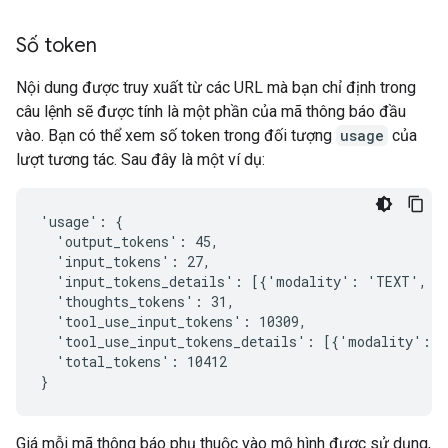
Số token
Nội dung được truy xuất từ các URL mà bạn chỉ định trong
câu lệnh sẽ được tính là một phần của mã thông báo đầu
vào. Bạn có thể xem số token trong đối tượng
usage
của
lượt tương tác. Sau đây là một ví dụ:
'usage': {

  'output_tokens': 45,

  'input_tokens': 27,

  'input_tokens_details': [{'modality': 'TEXT', 't
  'thoughts_tokens': 31,

  'tool_use_input_tokens': 10309,

  'tool_use_input_tokens_details': [{'modality': '
  'total_tokens': 10412

Giá mỗi mã thông báo phụ thuộc vào mô hình được sử dụng,