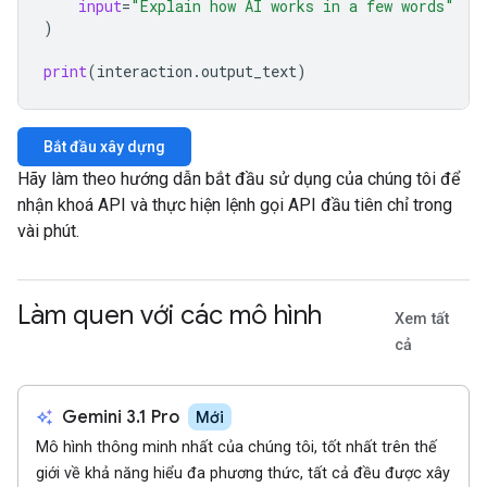
input
=
"Explain how AI works in a few words"
)
print
(
interaction
.
output_text
)
Bắt đầu xây dựng
Hãy làm theo hướng dẫn bắt đầu sử dụng của chúng tôi để
nhận khoá API và thực hiện lệnh gọi API đầu tiên chỉ trong
vài phút.
Làm quen với các mô hình
Xem tất
cả
auto_awesome
Gemini 3.1 Pro
Mới
Mô hình thông minh nhất của chúng tôi, tốt nhất trên thế
giới về khả năng hiểu đa phương thức, tất cả đều được xây