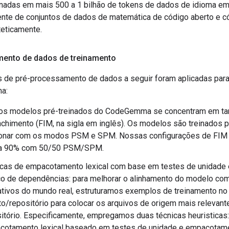
inadas em mais 500 a 1 bilhão de tokens de dados de idioma em
ente de conjuntos de dados de matemática de código aberto e c
teticamente.
ento de dados de treinamento
s de pré-processamento de dados a seguir foram aplicadas para 
a:
 os modelos pré-treinados do CodeGemma se concentram em ta
chimento (FIM, na sigla em inglês). Os modelos são treinados p
ionar com os modos PSM e SPM. Nossas configurações de FIM
a 90% com 50/50 PSM/SPM.
icas de empacotamento lexical com base em testes de unidade
co de dependências: para melhorar o alinhamento do modelo co
ativos do mundo real, estruturamos exemplos de treinamento no 
to/repositório para colocar os arquivos de origem mais relevan
itório. Especificamente, empregamos duas técnicas heuristicas:
cotamento lexical baseado em testes de unidade e empacotam