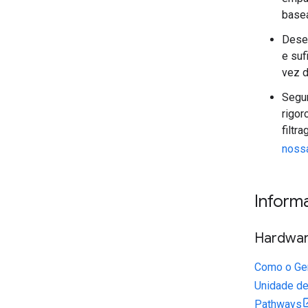
basea
Desen
e suf
vez d
Segu
rigor
filtr
nossa
Inform
Hardwar
Como o G
Unidade d
Pathways