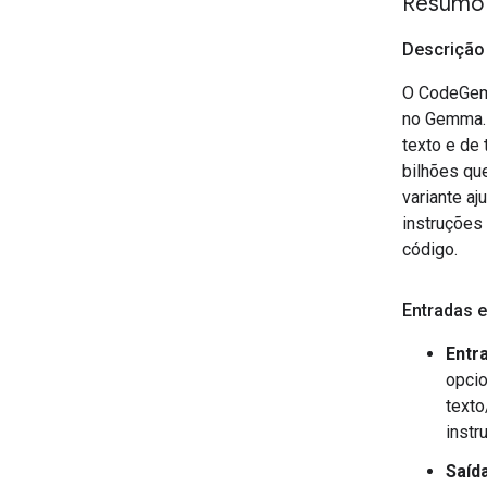
Resumo
Descrição
O CodeGemm
no Gemma.
texto e de
bilhões qu
variante a
instruções
código.
Entradas e
Entr
opcio
texto
instr
Saíd