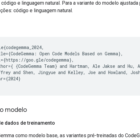
 código e linguagem natural. Para a variante do modelo ajustada 
uções: código e linguagem natural.
le{codegemma_2024,

tle={CodeGemma: Open Code Models Based on Gemma},

l={https://goo.gle/codegemma},

thor={ {CodeGemma Team} and Hartman, Ale Jakse and Hu, A
ffrey and Shen, Jingyue and Kelley, Joe and Howland, Jos
r={2024}

o modelo
de dados de treinamento
Gemma como modelo base, as variantes pré-treinadas do Code