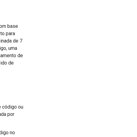
com base
to para
einada de 7
igo, uma
nhamento de
pido de
e código ou
ada por
digo no