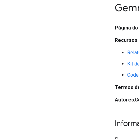
Gem
Página do
Recursos 
Relat
Kit d
Code
Termos d
Autores
:G
Inform