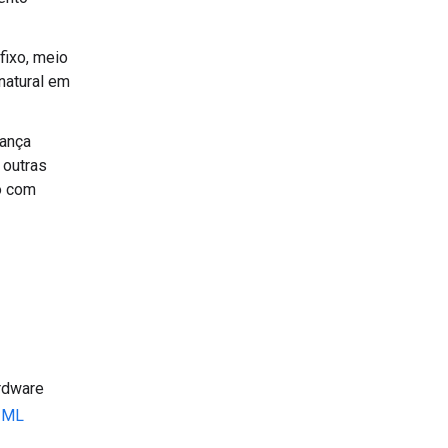
fixo, meio
natural em
rança
 outras
o com
rdware
e
ML