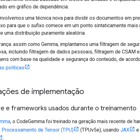
do em gráfico de dependência.
volvemos uma técnica nova para dividir os documentos em pre
ixo para que o sufixo comece em um ponto sintaticamente mais 
e uma distribuição puramente aleatória.
rança: assim como Gemma, implantamos uma filtragem de segu
osa, incluindo filtragem de dados pessoais, filtragem de CSAM e
agens com base na qualidade e segurança do conteúdo, de acord
s políticas
.
ações de implementação
e e frameworks usados durante o treinamento
emma
, o CodeGemma foi treinado na geração mais recente de ha
e Processamento de Tensor (TPU)
(TPUv5e), usando
JAX
.