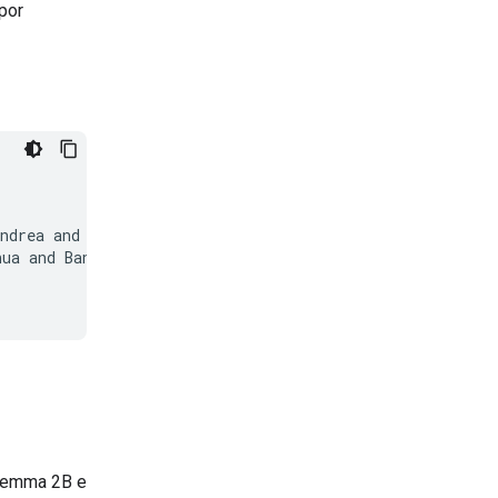
por
ndrea and Choquette-Choo, Christopher A. and Zhao, Heri 
hua and Bansal, Kshitij and Vilnis, Luke and Wirth, Mate
Gemma 2B e