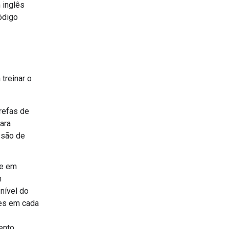
 inglês
ódigo
treinar o
refas de
ara
 são de
 e em
m
nível do
tes em cada
ento