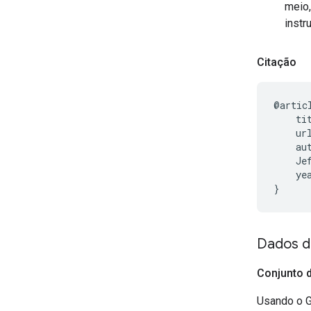
meio,
instr
Citação
@artic
    ti
    ur
    au
    Je
    yea
Dados d
Conjunto 
Usando o 