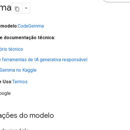
ma
 modelo
:
CodeGemma
e documentação técnica:
ório técnico
e ferramentas de IA generativa responsável
Gemma no Kaggle
e Uso
:
Termos
oogle
ações do modelo