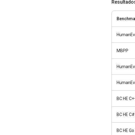
Resultado
Benchma
HumanEv
MBPP
HumanEva
HumanEval
BC HE C+
BC HE C#
BC HE Go