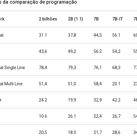
s da comparação de programação
rk
2 bilhões
2B (1.1)
7B
7B-IT
7
al
31.1
37,8
44,5
56.1
6
43,6
49,2
56.2
54,2
5
l Single Line
78,4
79,3
76,1
68,3
7
 Multi Line
51,4
51,0
58,4
20.1
2
+
24.2
19,9
32,9
42.2
4
10.6
26.1
22,4
26,7
5
20,5
18.0
21,7
28,6
3