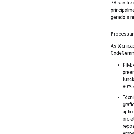
7B são tre
principalm
gerado sin
Processam
As técnica
CodeGemm
FIM:
preen
func
80% 
Técn
gráfi
aplic
proje
repos
empa