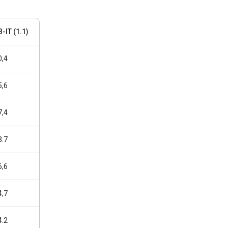
B-IT (1.1)
0,4
5,6
7,4
3.7
6,6
4,7
4.2