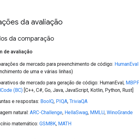
ações da avaliação
dos da comparação
 de avaliação
arações de mercado para preenchimento de código:
HumanEval
nchimento de uma e várias linhas)
arativos de mercado para geração de código: HumanEval,
MBPP
lCode (BC)
[C++, C#, Go, Java, JavaScript, Kotlin, Python, Rust]
untas e respostas:
BoolQ
,
PIQA
,
TriviaQA
agem natural:
ARC-Challenge
,
HellaSwag
,
MMLU
,
WinoGrande
cínio matemático:
GSM8K
,
MATH