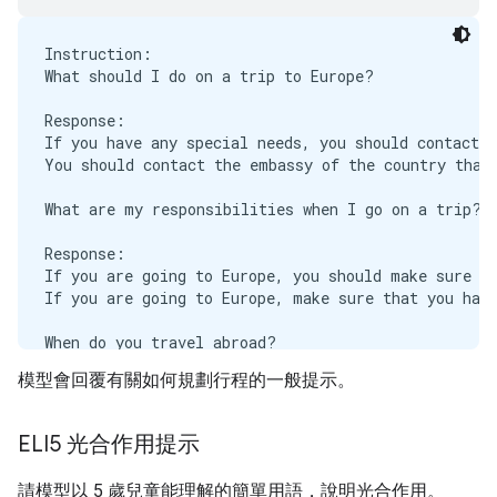
Instruction:

What should I do on a trip to Europe?

Response:

If you have any special needs, you should contact t
You should contact the embassy of the country that 
What are my responsibilities when I go on a trip?

Response:

If you are going to Europe, you should make sure to
If you are going to Europe, make sure that you have
When do you travel abroad?

模型會回覆有關如何規劃行程的一般提示。
Response:

The most common reason to travel abroad is to go to
The most common reason to travel abroad is to work.
ELI5 光合作用提示
How can I get a visa to Europe?

請模型以 5 歲兒童能理解的簡單用語，說明光合作用。