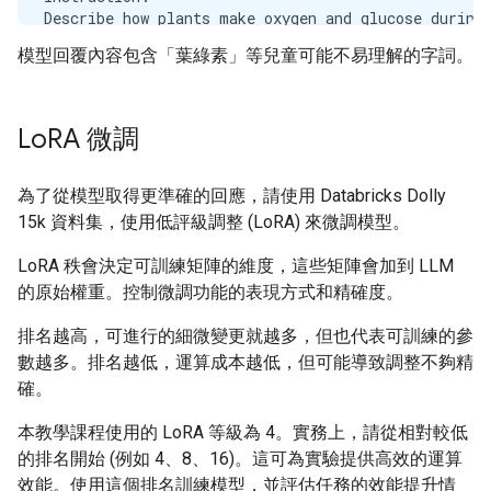
Describe how plants make oxygen and glucose during 
模型回覆內容包含「葉綠素」等兒童可能不易理解的字詞。
Response:

Plants make oxygen and glucose during the process o
Instruction:

Lo
RA 微調
How does photosynthesis occur in the cells of a pla
Response:

為了從模型取得更準確的回應，請使用 Databricks Dolly
15k 資料集，使用低評級調整 (LoRA) 來微調模型。
LoRA 秩會決定可訓練矩陣的維度，這些矩陣會加到 LLM
的原始權重。控制微調功能的表現方式和精確度。
排名越高，可進行的細微變更就越多，但也代表可訓練的參
數越多。排名越低，運算成本越低，但可能導致調整不夠精
確。
本教學課程使用的 LoRA 等級為 4。實務上，請從相對較低
的排名開始 (例如 4、8、16)。這可為實驗提供高效的運算
效能。使用這個排名訓練模型，並評估任務的效能提升情