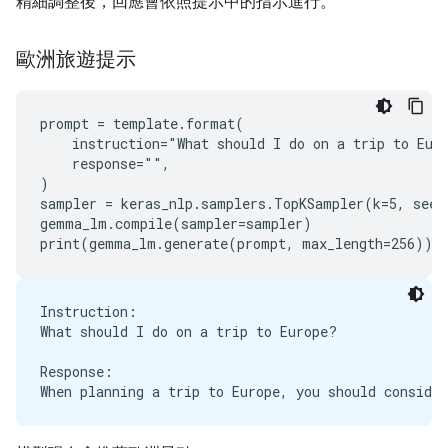
精細調整後，回應會依照提示中的指示進行。
歐洲旅遊提示
prompt = template.format(

    instruction="What should I do on a trip to Euro
    response="",

)

sampler = keras_nlp.samplers.TopKSampler(k=5, seed=
gemma_lm.compile(sampler=sampler)

Instruction:

What should I do on a trip to Europe?

Response:
