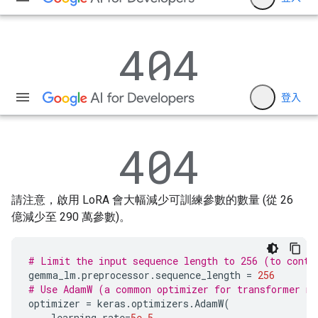
請注意，啟用 LoRA 會大幅減少可訓練參數的數量 (從 26
億減少至 290 萬參數)。
# Limit the input sequence length to 256 (to contr
gemma_lm
.
preprocessor
.
sequence_length
=
256
# Use AdamW (a common optimizer for transformer m
optimizer
=
keras
.
optimizers
.
AdamW
(
learning_rate
=
5e-5
,