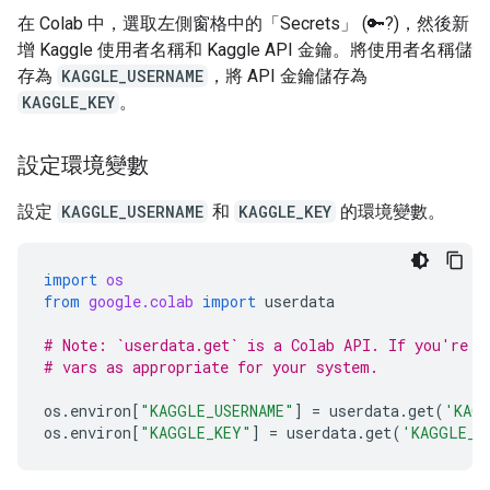
在 Colab 中，選取左側窗格中的「Secrets」
(🔑?)，然後新
增 Kaggle 使用者名稱和 Kaggle API 金鑰。將使用者名稱儲
存為
KAGGLE_USERNAME
，將 API 金鑰儲存為
KAGGLE_KEY
。
設定環境變數
設定
KAGGLE_USERNAME
和
KAGGLE_KEY
的環境變數。
import
os
from
google.colab
import
userdata
# Note: `userdata.get` is a Colab API. If you're n
# vars as appropriate for your system.
os
.
environ
[
"KAGGLE_USERNAME"
]
=
userdata
.
get
(
'KAGG
os
.
environ
[
"KAGGLE_KEY"
]
=
userdata
.
get
(
'KAGGLE_K