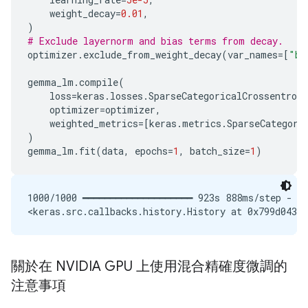
weight_decay
=
0.01
,
)
# Exclude layernorm and bias terms from decay.
optimizer
.
exclude_from_weight_decay
(
var_names
=
[
"bi
gemma_lm
.
compile
(
loss
=
keras
.
losses
.
SparseCategoricalCrossentropy
optimizer
=
optimizer
,
weighted_metrics
=
[
keras
.
metrics
.
SparseCategori
)
gemma_lm
.
fit
(
data
,
epochs
=
1
,
batch_size
=
1
)
1000/1000 ━━━━━━━━━━━━━━━━━━━━ 923s 888ms/step - lo
關於在 NVIDIA GPU 上使用混合精確度微調的
注意事項