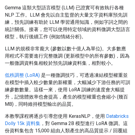
Gemma 這類大型語言模型 (LLM) 已證實可有效執行各種
NLP 工作。LLM 會先以自主監督的大量文字資料庫預先訓
練，預先訓練有助於 LLM 學習通用知識，例如字詞之間的
統計關係。接著，您可以使用特定領域的資料微調大型語言
模型，執行後續工作 (例如情緒分析)。
LLM 的規模非常龐大 (參數以數十億人為單位)。大多數應
用程式不需要進行完整微調 (更新模型中的所有參數)，因為
一般微調資料集相較於預先訓練資料集，相對較小。
低秩調整 (LoRA)
是一種微調技巧，可透過凍結模型權重並
在模型中插入較少數量的新權重，大幅減少下游任務的可訓
練參數數量。這樣一來，使用 LoRA 訓練的速度會大幅提
升，記憶體效率也會提高，產生的模型權重也會縮小 (幾百
MB)，同時維持模型輸出的品質。
本教學課程將逐步引導您使用 KerasNLP，使用
Databricks
Dolly 15k 資料集
，對 Gemma 2B 模型進行 LoRA 微調。這
份資料集包含 15,000 組由人類產生的高品質提示 / 回覆組