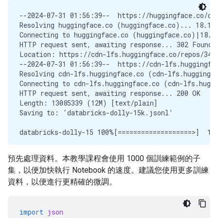
--2024-07-31 01:56:39--  https://huggingface.co/dat
Resolving huggingface.co (huggingface.co)... 18.164
Connecting to huggingface.co (huggingface.co)|18.16
HTTP request sent, awaiting response... 302 Found

Location: https://cdn-lfs.huggingface.co/repos/34/
--2024-07-31 01:56:39--  https://cdn-lfs.huggingfa
Resolving cdn-lfs.huggingface.co (cdn-lfs.huggingfa
Connecting to cdn-lfs.huggingface.co (cdn-lfs.huggi
HTTP request sent, awaiting response... 200 OK

Length: 13085339 (12M) [text/plain]

Saving to: ‘databricks-dolly-15k.jsonl’

databricks-dolly-15 100%[===================>]  12.
預先處理資料。本教學課程會使用 1000 個訓練範例的子
集，以便加快執行 Notebook 的速度。建議您使用更多訓練
資料，以便進行更精確的微調。
import
json