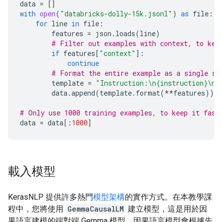
data
=
[]
with
open
(
"databricks-dolly-15k.jsonl"
)
as
file
:
for
line
in
file
:
features
=
json
.
loads
(
line
)
# Filter out examples with context, to kee
if
features
[
"context"
]:
continue
# Format the entire example as a single st
template
=
"Instruction:
\n
{instruction}
\n\
data
.
append
(
template
.
format
(
**
features
))
# Only use 1000 training examples, to keep it fast
data
=
data
[:
1000
]
載入模型
KerasNLP 提供許多熱門
模型架構
的實作方式。在本教學課
程中，您將使用
GemmaCausalLM
建立模型，這是用於因
果語言建模的端對端 Gemma 模型。因果語言模型會根據先