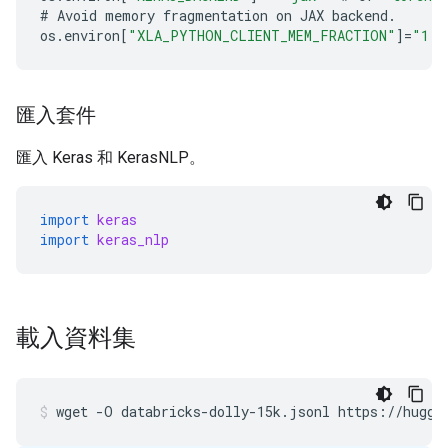
#
Avoid
memory
fragmentation
on
JAX
backend
.
os
.
environ
[
"XLA_PYTHON_CLIENT_MEM_FRACTION"
]
=
"1.0
匯入套件
匯入 Keras 和 KerasNLP。
import
keras
import
keras_nlp
載入資料集
wget
-O
databricks-dolly-15k.jsonl
https://huggi