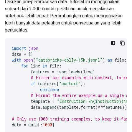
Lakukan pra-pemrosesan data. Tutorial ini menggunakan
subset dari 1.000 contoh pelatihan untuk menjalankan
notebook lebih cepat. Pertimbangkan untuk menggunakan
lebih banyak data pelatihan untuk penyesuaian yang lebih
berkualitas.
import
json
data
=
[]
with
open
(
"databricks-dolly-15k.jsonl"
)
as
file
:
for
line
in
file
:
features
=
json
.
loads
(
line
)
# Filter out examples with context, to kee
if
features
[
"context"
]:
continue
# Format the entire example as a single st
template
=
"Instruction:
\n
{instruction}
\n\
data
.
append
(
template
.
format
(
**
features
))
# Only use 1000 training examples, to keep it fast
data
=
data
[:
1000
]