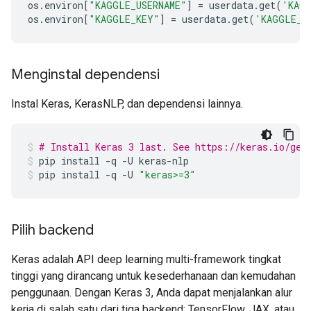
os
.
environ
[
"KAGGLE_USERNAME"
]
=
userdata
.
get
(
'KAGG
os
.
environ
[
"KAGGLE_KEY"
]
=
userdata
.
get
(
'KAGGLE_K
Menginstal dependensi
Instal Keras, KerasNLP, dan dependensi lainnya.
# Install Keras 3 last. See https://keras.io/get
pip
install
-q
-U
keras-nlp
pip
install
-q
-U
"keras>=3"
Pilih backend
Keras adalah API deep learning multi-framework tingkat
tinggi yang dirancang untuk kesederhanaan dan kemudahan
penggunaan. Dengan Keras 3, Anda dapat menjalankan alur
kerja di salah satu dari tiga backend: TensorFlow, JAX, atau