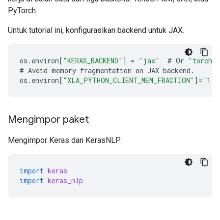
PyTorch.
Untuk tutorial ini, konfigurasikan backend untuk JAX.
os
.
environ
[
"KERAS_BACKEND"
]
=
"jax"
#
Or
"torch"
#
Avoid
memory
fragmentation
on
JAX
backend
.
os
.
environ
[
"XLA_PYTHON_CLIENT_MEM_FRACTION"
]
=
"1.0
Mengimpor paket
Mengimpor Keras dan KerasNLP.
import
keras
import
keras_nlp