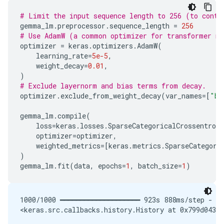
# Limit the input sequence length to 256 (to contr
gemma_lm
.
preprocessor
.
sequence_length
=
256
# Use AdamW (a common optimizer for transformer m
optimizer
=
keras
.
optimizers
.
AdamW
(
learning_rate
=
5e-5
,
weight_decay
=
0.01
,
)
# Exclude layernorm and bias terms from decay.
optimizer
.
exclude_from_weight_decay
(
var_names
=
[
"bi
gemma_lm
.
compile
(
loss
=
keras
.
losses
.
SparseCategoricalCrossentropy
optimizer
=
optimizer
,
weighted_metrics
=
[
keras
.
metrics
.
SparseCategori
)
gemma_lm
.
fit
(
data
,
epochs
=
1
,
batch_size
=
1
)
1000/1000 ━━━━━━━━━━━━━━━━━━━━ 923s 888ms/step - lo