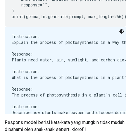
You should go to Europe when the weather is nice.

    response="",

You should go to Europe when the weather is bad.

)

Instruction:

Explain the process of photosynthesis in a way that
Response:

Plants need water, air, sunlight, and carbon dioxid
Instruction:

What is the process of photosynthesis in a plant's 
Response:

The process of photosynthesis in a plant's cell is 
Instruction:

Describe how plants make oxygen and glucose during 
Respons model berisi kata-kata yang mungkin tidak mudah
Response:

dipahami oleh anak-anak seperti klorofil.
Plants make oxygen and glucose during the process o