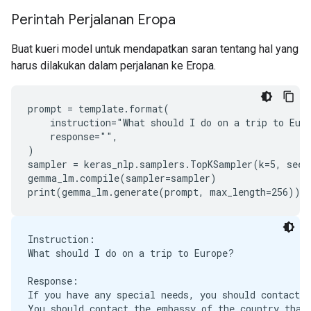
Perintah Perjalanan Eropa
Buat kueri model untuk mendapatkan saran tentang hal yang
harus dilakukan dalam perjalanan ke Eropa.
prompt = template.format(

    instruction="What should I do on a trip to Euro
    response="",

)

sampler = keras_nlp.samplers.TopKSampler(k=5, seed=
gemma_lm.compile(sampler=sampler)

Instruction:

What should I do on a trip to Europe?

Response:

If you have any special needs, you should contact t
You should contact the embassy of the country that 