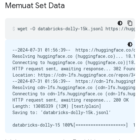
Memuat Set Data
wget
-O
databricks-dolly-15k.jsonl
https://huggi
--2024-07-31 01:56:39--  https://huggingface.co/dat
Resolving huggingface.co (huggingface.co)... 18.164
Connecting to huggingface.co (huggingface.co)|18.16
HTTP request sent, awaiting response... 302 Found

Location: https://cdn-lfs.huggingface.co/repos/34/
--2024-07-31 01:56:39--  https://cdn-lfs.huggingfa
Resolving cdn-lfs.huggingface.co (cdn-lfs.huggingfa
Connecting to cdn-lfs.huggingface.co (cdn-lfs.huggi
HTTP request sent, awaiting response... 200 OK

Length: 13085339 (12M) [text/plain]

Saving to: ‘databricks-dolly-15k.jsonl’

databricks-dolly-15 100%[===================>]  12.