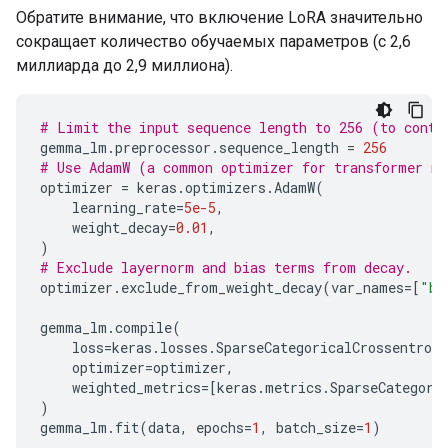
Обратите внимание, что включение LoRA значительно
сокращает количество обучаемых параметров (с 2,6
миллиарда до 2,9 миллиона).
# Limit the input sequence length to 256 (to contr
gemma_lm
.
preprocessor
.
sequence_length
=
256
# Use AdamW (a common optimizer for transformer m
optimizer
=
keras
.
optimizers
.
AdamW
(
learning_rate
=
5e-5
,
weight_decay
=
0.01
,
)
# Exclude layernorm and bias terms from decay.
optimizer
.
exclude_from_weight_decay
(
var_names
=
[
"bi
gemma_lm
.
compile
(
loss
=
keras
.
losses
.
SparseCategoricalCrossentropy
optimizer
=
optimizer
,
weighted_metrics
=
[
keras
.
metrics
.
SparseCategori
)
gemma_lm
.
fit
(
data
,
epochs
=
1
,
batch_size
=
1
)