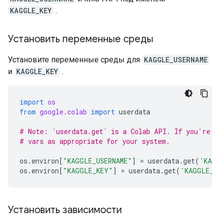
KAGGLE_KEY
.
Установить переменные среды
Установите переменные среды для
KAGGLE_USERNAME
и
KAGGLE_KEY
.
import
os
from
google.colab
import
userdata
# Note: `userdata.get` is a Colab API. If you're n
# vars as appropriate for your system.
os
.
environ
[
"KAGGLE_USERNAME"
]
=
userdata
.
get
(
'KAGG
os
.
environ
[
"KAGGLE_KEY"
]
=
userdata
.
get
(
'KAGGLE_K
Установить зависимости