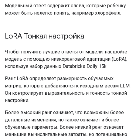
Модельный ответ содержит слова, которые ребенку
Response:

может быть нелегко понять, например хлорофилл.
Plants make oxygen and glucose during the process o
Instruction:

How does photosynthesis occur in the cells of a pla
Lo
RA Тонкая настройка
Response:

Чтобы получить лучшие ответы от модели, настройте
модель с помощью низкоранговой адаптации (LoRA),
используя набор данных Databricks Dolly 15k.
Ранг LoRA определяет размерность обучаемых
матриц, которые добавляются к исходным весам LLM.
Он контролирует выразительность и точность тонкой
настройки.
Более высокий ранг означает, что возможны более
детальные изменения, но также означает и более
обучаемые параметры. Более низкий ранг означает
меньшие вычислительные затраты, но потенциально