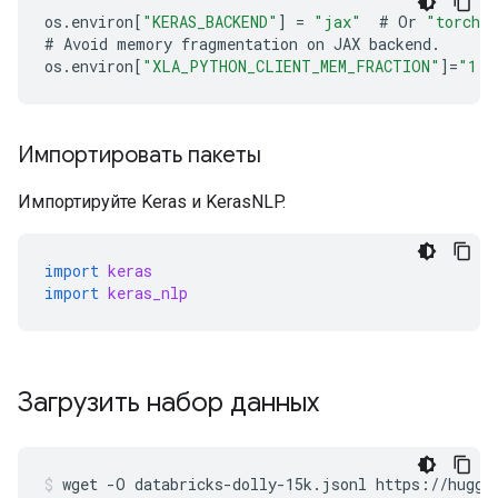
os
.
environ
[
"KERAS_BACKEND"
]
=
"jax"
#
Or
"torch"
#
Avoid
memory
fragmentation
on
JAX
backend
.
os
.
environ
[
"XLA_PYTHON_CLIENT_MEM_FRACTION"
]
=
"1.0
Импортировать пакеты
Импортируйте Keras и KerasNLP.
import
keras
import
keras_nlp
Загрузить набор данных
wget
-O
databricks-dolly-15k.jsonl
https://huggi