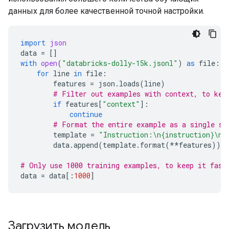
данных для более качественной точной настройки.
import
json
data
=
[]
with
open
(
"databricks-dolly-15k.jsonl"
)
as
file
:
for
line
in
file
:
features
=
json
.
loads
(
line
)
# Filter out examples with context, to kee
if
features
[
"context"
]:
continue
# Format the entire example as a single st
template
=
"Instruction:
\n
{instruction}
\n\
data
.
append
(
template
.
format
(
**
features
))
# Only use 1000 training examples, to keep it fast
data
=
data
[:
1000
]
Загрузить модель