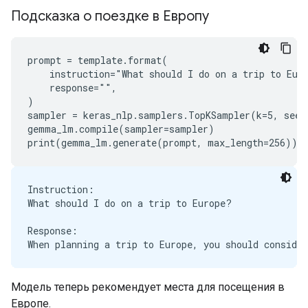
Подсказка о поездке в Европу
prompt = template.format(

    instruction="What should I do on a trip to Euro
    response="",

)

sampler = keras_nlp.samplers.TopKSampler(k=5, seed=
gemma_lm.compile(sampler=sampler)

Instruction:

What should I do on a trip to Europe?

Response:

Модель теперь рекомендует места для посещения в
Европе.