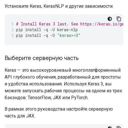
Установите Keras, KerasNLP и другие зависимости.
# Install Keras 3 last. See https://keras.io/get
pip
install
-q
-U
keras-nlp
pip
install
-q
-U
"keras>=3"
Выберите серверную часть
Keras — это высокоуровневый многоплатформенный
API глубокого обучения, разработанный для простоты
и удобства использования. Используя Keras 3, вы
можете запускать рабочие процессы на одном из трех
бэкэндов: TensorFlow, JAX или PyTorch.
В рамках этого руководства настройте серверную
часть для JAX.