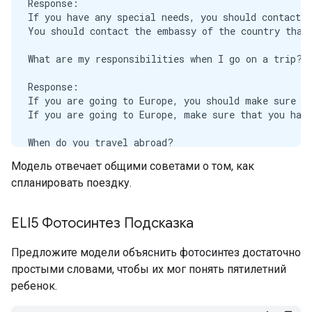
Response:

If you have any special needs, you should contact t
You should contact the embassy of the country that 
What are my responsibilities when I go on a trip?

Response:

If you are going to Europe, you should make sure to
If you are going to Europe, make sure that you have
When do you travel abroad?

Модель отвечает общими советами о том, как
Response:

спланировать поездку.
The most common reason to travel abroad is to go to
The most common reason to travel abroad is to work.
ELI5 Фотосинтез Подсказка
How can I get a visa to Europe?

Предложите модели объяснить фотосинтез достаточно
Response:

If you want to go to Europe and you have a valid vi
простыми словами, чтобы их мог понять пятилетний
If you want to go to Europe and you do not have a v
ребенок.
When should I go to Europe?
