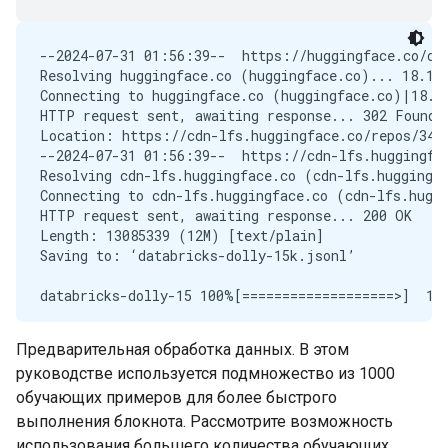
--2024-07-31 01:56:39--  https://huggingface.co/dat
Resolving huggingface.co (huggingface.co)... 18.164
Connecting to huggingface.co (huggingface.co)|18.16
HTTP request sent, awaiting response... 302 Found

Location: https://cdn-lfs.huggingface.co/repos/34/
--2024-07-31 01:56:39--  https://cdn-lfs.huggingfa
Resolving cdn-lfs.huggingface.co (cdn-lfs.huggingfa
Connecting to cdn-lfs.huggingface.co (cdn-lfs.huggi
HTTP request sent, awaiting response... 200 OK

Length: 13085339 (12M) [text/plain]

Saving to: ‘databricks-dolly-15k.jsonl’

databricks-dolly-15 100%[===================>]  12.
Предварительная обработка данных. В этом
руководстве используется подмножество из 1000
обучающих примеров для более быстрого
выполнения блокнота. Рассмотрите возможность
использования большего количества обучающих