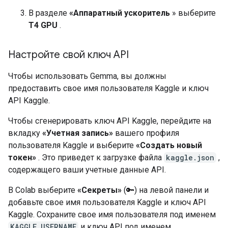
В разделе
«Аппаратный ускоритель
» выберите
T4 GPU
.
Настройте свой ключ API
Чтобы использовать Gemma, вы должны
предоставить свое имя пользователя Kaggle и ключ
API Kaggle.
Чтобы сгенерировать ключ API Kaggle, перейдите на
вкладку
«Учетная запись»
вашего профиля
пользователя Kaggle и выберите
«Создать новый
токен»
. Это приведет к загрузке файла
kaggle.json
,
содержащего ваши учетные данные API.
В Colab выберите
«Секреты»
(🔑) на левой панели и
добавьте свое имя пользователя Kaggle и ключ API
Kaggle. Сохраните свое имя пользователя под именем
KAGGLE_USERNAME
и ключ API под именем