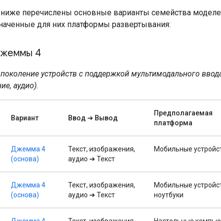
е ниже перечислены основные варианты семейства модел
наченные для них платформы развертывания:
Джеммы 4
поколение устройств с поддержкой мультимодального ввода 
е, аудио).
Предполагаемая
Вариант
Ввод ➔ Вывод
платформа
Джемма 4
Текст, изображения,
Мобильные устройс
(основа)
аудио ➔ Текст
Джемма 4
Текст, изображения,
Мобильные устройс
(основа)
аудио ➔ Текст
ноутбуки
Джемма 4
Текст, изображения
Настольные компью