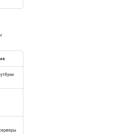
ы
ма
оутбуки
 серверы