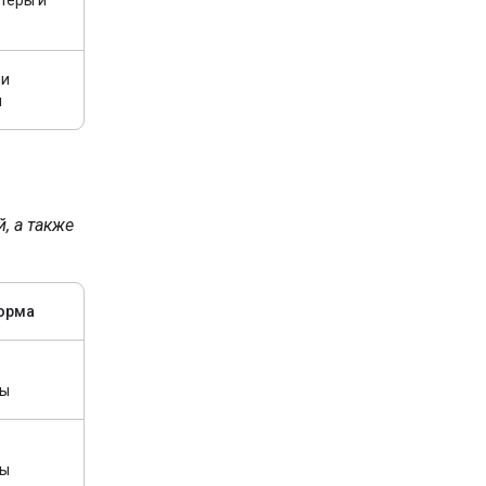
ли
ы
, а также
орма
ры
ры