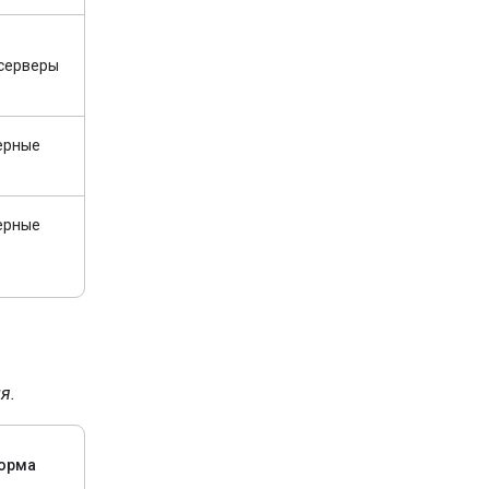
 серверы
ерные
ерные
я.
орма