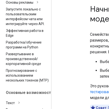
Основы рекламы
Начн
Запустите локально с
пользовательским
мод
интерфейсом чата или
интегрируйте через API
.
Эффективная работа в
Семейств
Edge
размеров,
Разработка
/
обучение
конкретны
программ на Python
решения. 
Развертывание в
производственной
/
Выбе
корпоративной среде
Выбе
Прогнозирование с
использованием
зате
нескольких токенов (MTP)
Это руков
тестиров
Основные возможности
модели дл
Текст
Совет: