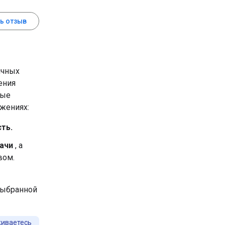
ь отзыв
ичных
ения
ные
жениях:
ть.
ачи
, а
вом.
ыбранной
живаетесь