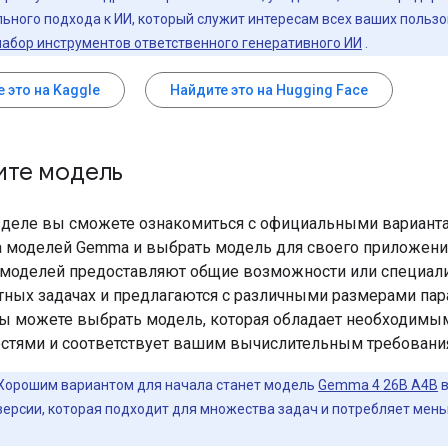
ьного подхода к ИИ, который служит интересам всех ваших пользо
набор инструментов ответственного генеративного ИИ
.
 это на Kaggle
Найдите это на Hugging Face
ите модель
зделе вы сможете ознакомиться с официальными вариант
 моделей Gemma и выбрать модель для своего приложени
 моделей предоставляют общие возможности или специал
тных задачах и предлагаются с различными размерами пар
ы можете выбрать модель, которая обладает необходимы
стями и соответствует вашим вычислительным требовани
Хорошим вариантом для начала станет модель
Gemma 4 26B A4B
в
версии, которая подходит для множества задач и потребляет мен