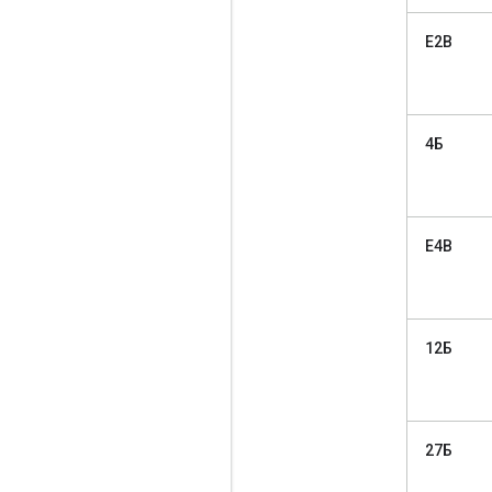
E2B
4Б
E4B
12Б
27Б