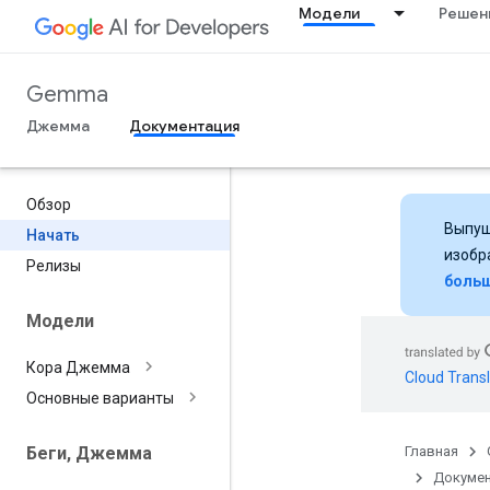
Модели
Решен
Gemma
Джемма
Документация
Обзор
Выпущ
Начать
изобр
Релизы
больш
Модели
Кора Джемма
Cloud Transl
Основные варианты
Главная
Беги
,
Джемма
Докумен