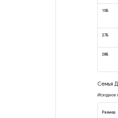
10Б
27Б
28Б
Семья 
Исходное 
Размер