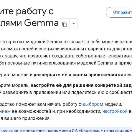
ите работу с
Отправит
елями Gemma
о открытых моделей Gemma включает в себя модели разл
 возможностей и специализированных вариантов для реш
х задач, что позволяет создавать собственные генератив
Вот основные пути использования моделей Gemma в прило
рите модель и
разверните её в своём приложении как ес
рите модель,
настройте её для решения конкретной зад
м разверните в приложении или поделитесь ею с сообщест
одство поможет вам начать работу с
выбором
модели,
анием
ее возможностей и, при необходимости,
настройкой
в
я вашего приложения.
Приступая к внедрению приложений ИИ, убедитесь, что вы придер