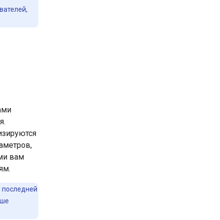
вателей,
ами
я.
изируются
аметров,
ми вам
ям.
 последней
ьше