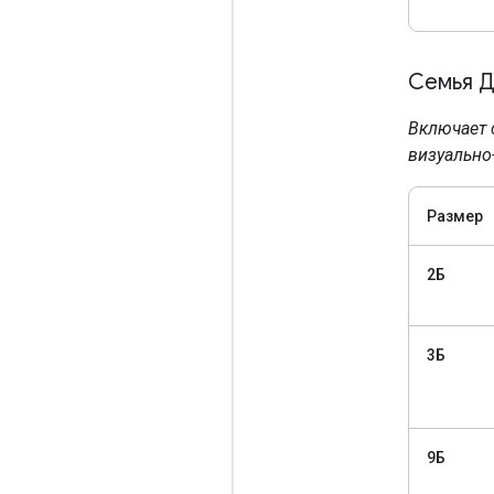
Семья 
Включает 
визуально
Размер
2Б
3Б
9Б