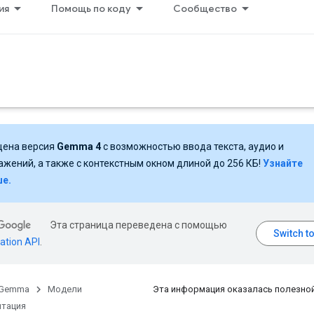
ия
Помощь по коду
Сообщество
ена версия
Gemma 4
с возможностью ввода текста, аудио и
ажений, а также с контекстным окном длиной до 256 КБ!
Узнайте
е.
Эта страница переведена с помощью
ation API
.
Gemma
Модели
Эта информация оказалась полезно
тация