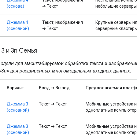
(основа)
➔ Текст
небольшие серверы
Джемма 4
Текст, изображения
Крупные серверы и
(основной)
➔ Текст
серверные кластер
3 и 3n Семья
одели для масштабируемой обработки текста и изображений
«3n» для расширенных многомодальных входных данных.
Вариант
Ввод ➔ Вывод
Предполагаемая платф
Джемма 3
Текст ➔ Текст
Мобильные устройства и
(основной)
одноплатные компьюте
Джемма 3
Текст ➔ Текст
Мобильные устройства и
(основной)
одноплатные компьюте