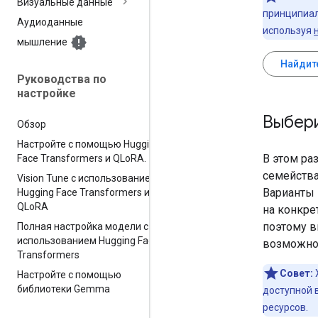
Визуальные данные
принципиал
Аудиоданные
используя
мышление
Найдите
Руководства по
настройке
Выбер
Обзор
Настройте с помощью Hugging
В этом ра
Face Transformers и QLo
RA
.
семейства
Vision Tune с использованием
Варианты
Hugging Face Transformers и
QLo
RA
на конкре
поэтому в
Полная настройка модели с
использованием Hugging Face
возможно
Transformers
Совет:
Настройте с помощью
библиотеки Gemma
доступной 
ресурсов.