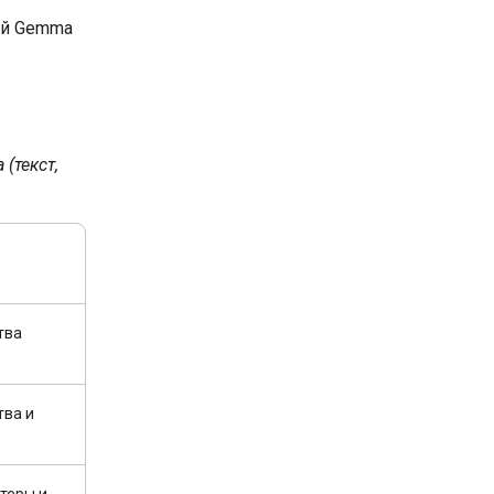
ей Gemma
(текст,
тва
тва и
теры и