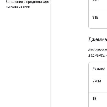
Заявление о предполагаемом
использовании
31Б
Джемма 
Базовые м
варианты 
Размер
270М
1Б