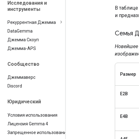
Исследования и
В таблиц
инструменты
и предназ
Рекуррентная Джемма
Data
Gemma
Семья 
Джемма Скоуп
Новейшее 
Джемма-APS
изображени
Сообщество
Размер
Джеммаверс
Discord
E2B
Юридический
Условия использования
E4B
Лицензия Gemma 4
Запрещенное использование
А4Б