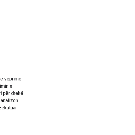
në veprime
imin e
ari për drekë
 analizon
kzekutuar