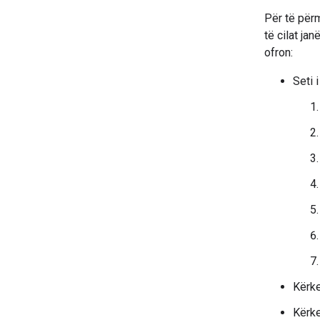
Për të për
të cilat ja
ofron:
Seti 
Kërke
Kërke