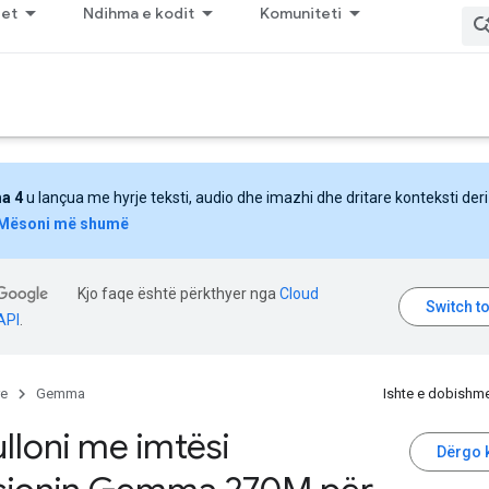
jet
Ndihma e kodit
Komuniteti
a 4
u lançua me hyrje teksti, audio dhe imazhi dhe dritare konteksti deri
Mësoni më shumë
Kjo faqe është përkthyer nga
Cloud
API
.
re
Gemma
Ishte e dobishm
lloni me imtësi
Dërgo 