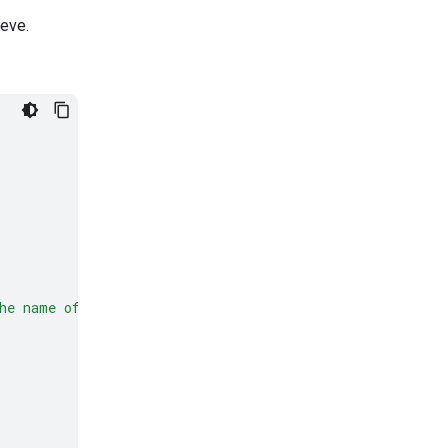
neve.
he name of a place, a business, or an address."