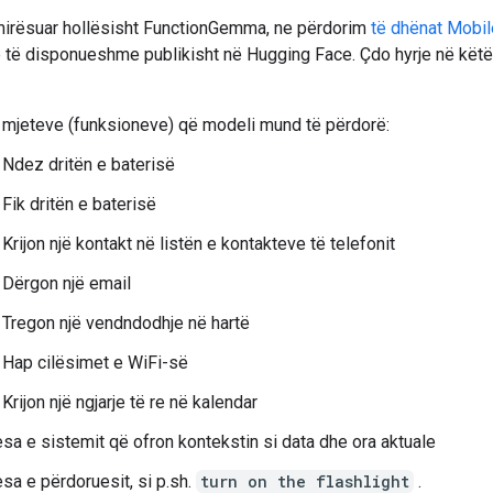
mirësuar hollësisht FunctionGemma, ne përdorim
të dhënat Mobil
në të disponueshme publikisht në Hugging Face. Çdo hyrje në kët
i mjeteve (funksioneve) që modeli mund të përdorë:
Ndez dritën e baterisë
Fik dritën e baterisë
Krijon një kontakt në listën e kontakteve të telefonit
Dërgon një email
Tregon një vendndodhje në hartë
Hap cilësimet e WiFi-së
Krijon një ngjarje të re në kalendar
sa e sistemit që ofron kontekstin si data dhe ora aktuale
sa e përdoruesit, si p.sh.
turn on the flashlight
.