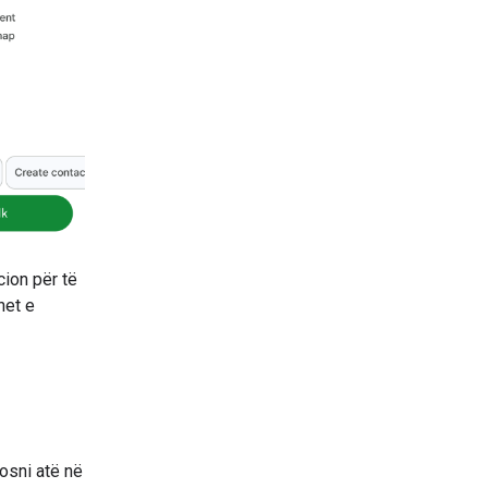
cion për të
net e
osni atë në