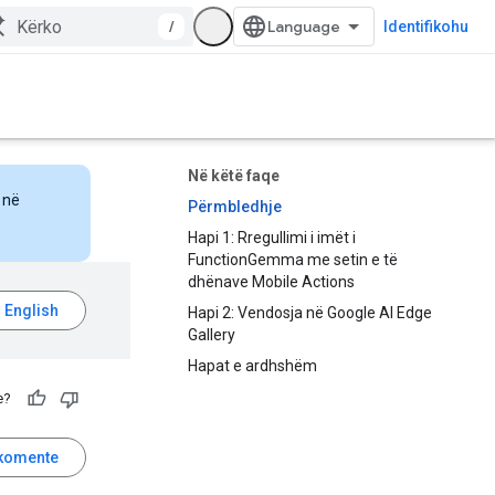
/
Identifikohu
Në këtë faqe
 në
Përmbledhje
Hapi 1: Rregullimi i imët i
FunctionGemma me setin e të
dhënave Mobile Actions
Hapi 2: Vendosja në Google AI Edge
Gallery
Hapat e ardhshëm
e?
komente