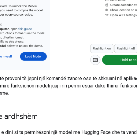
të provoni të jepni një komandë zanore ose të shkruani në aplika
mirë funksionon modeli juaj i ri i përmirësuar duke thirrur funksio
hme.
e ardhshëm
 e dini si ta përmirësoni një model me Hugging Face dhe ta vend