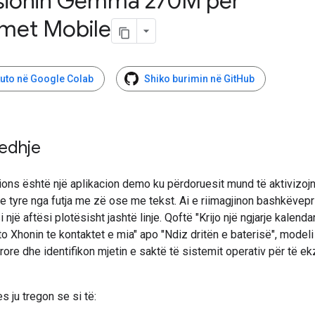
sionin Gemma 270M për
imet Mobile
uto në Google Colab
Shiko burimin në GitHub
edhje
ions është një aplikacion demo ku përdoruesit mund të aktivizoj
 e tyre nga futja me zë ose me tekst. Ai e riimagjinon bashkëvepr
i një aftësi plotësisht jashtë linje. Qoftë "Krijo një ngjarje kalend
to Xhonin te kontaktet e mia" apo "Ndiz dritën e baterisë", modeli
rore dhe identifikon mjetin e saktë të sistemit operativ për të e
 ju tregon se si të: