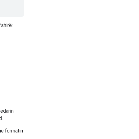
shirë:
kedarin
d.
në formatin