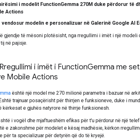
irësimi i modelit FunctionGemma 270M duke përdorur të d
le Actions
 vendosur modelin e personalizuar në Galerinë Google AI 
në gjendje të mësoni plotësisht, nga rregullimi i imët i një modeli 
ij në pajisje.
 Rregullimi i imët i Function
Gemma me seti
e Mobile Actions
emma
është një model me 270 milionë parametra i bazuar në arki
htë trajnuar posaçërisht për thirrjen e funksioneve, duke i mun
ë kërkesat e gjuhës natyrore në thirrje funksionesh.
htë i vogël dhe mjaftueshëm efikas për t'u përdorur në një telefo
htë e zakonshme për modelet e kësaj madhësie, kërkon rregullim
 për ta specializuar për detyrën që do të kryejë.