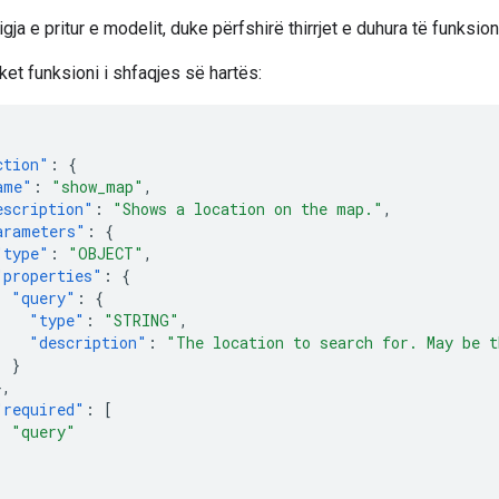
igja e pritur e modelit, duke përfshirë thirrjet e duhura të funksio
ket funksioni i shfaqjes së hartës:
ction"
:
{
ame"
:
"show_map"
,
escription"
:
"Shows a location on the map."
,
arameters"
:
{
"type"
:
"OBJECT"
,
"properties"
:
{
"query"
:
{
"type"
:
"STRING"
,
"description"
:
"The location to search for. May be t
}
},
"required"
:
[
"query"
]