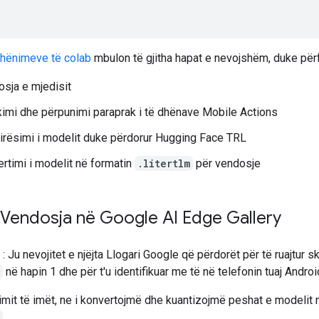
 shënimeve të colab
mbulon të gjitha hapat e nevojshëm, duke përf
sja e mjedisit
imi dhe përpunimi paraprak i të dhënave Mobile Actions
rësimi i modelit duke përdorur Hugging Face TRL
rtimi i modelit në formatin
.litertlm
për vendosje
: Vendosja në Google AI Edge Gallery
: Ju nevojitet e njëjta Llogari Google që përdorët për të ruajtur s
në hapin 1 dhe për t'u identifikuar me të në telefonin tuaj Androi
imit të imët, ne i konvertojmë dhe kuantizojmë peshat e modelit 
.