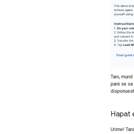
Tani, mund 
parë se sa 
disponues
Hapat 
Urime! Tani