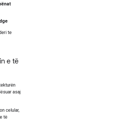
hënat
Edge
deri te
n e të
tekturën
dësuar asaj
n celular,
e të