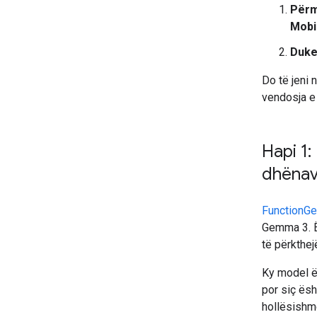
Përm
Mobi
Duke
Do të jeni 
vendosja e t
Hapi 1:
dhënav
FunctionG
Gemma 3. Ës
të përkthej
Ky model ës
por siç ës
hollësishme