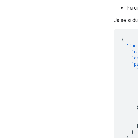
Përgj
Ja se si du
{
"fun
"n
"d
"p
}
}