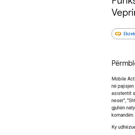
Funk
Vepr
Ekzek
Përmbl
Mobile Act
në pajisjen
asistentit s
nesër", "Sh
gjuhën naty
komandën.
Ky udhëzues