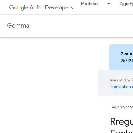
Modelet
Zgjidh
Gemma
Gemm
256K!
Translation 
Faqja kryeso
Rregu