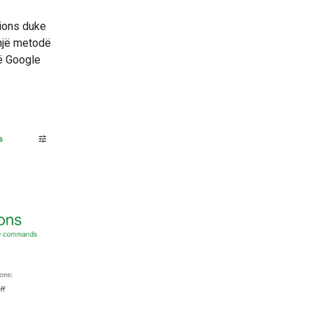
tions duke
 një metodë
ë Google