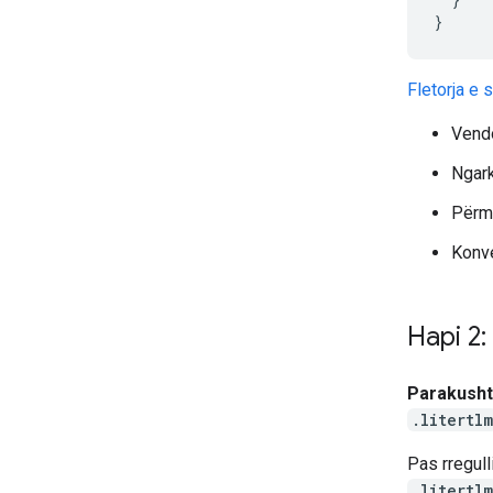
}
Fletorja e
Vendo
Ngark
Përmi
Konve
Hapi 2
Parakusht
.litertlm
Pas rregull
.litertlm