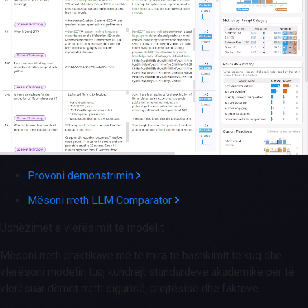
Provoni demonstrimin
Mësoni rreth LLM Comparator
Udhëzimet e vlerësimit të modelit
Mësoni rreth praktikave më të mira të bashkimit të kuq dhe
vlerësoni modelin tuaj kundrejt standardeve akademike për të
vlerësuar dëmet rreth sigurisë, drejtësisë dhe fakteve.