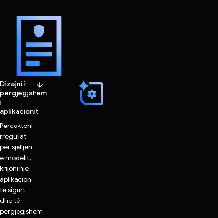
Dizajni i
përgjegjshëm
i
aplikacionit
Përcaktoni
rregullat
për sjelljen
e modelit,
krijoni një
aplikacion
të sigurt
dhe të
përgjegjshëm