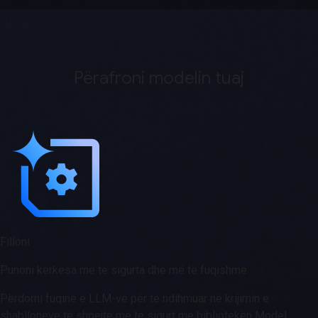
Përafroni modelin tuaj
Filloni
Punoni kërkesa më të sigurta dhe më të fuqishme
Përdorni fuqinë e LLM-ve për të ndihmuar në krijimin e
shablloneve të shpejtë më të sigurt me bibliotekën Model