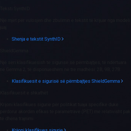
Teksti SynthID
Një mjet për vulosjen dhe zbulimin e tekstit të krijuar nga modeli
juaj.
Shenja e tekstit SynthID
ShieldGemma
Një seri klasifikuesish të sigurisë së përmbajtjes, të ndërtuara
në Gemma 2, të disponueshëm në tre madhësi: 2B, 9B, 27B.
Klasifikuesit e sigurisë së përmbajtjes ShieldGemma
Klasifikuesit e shkathët
Krijoni klasifikues sigurie për politikat tuaja specifike duke
përdorur akordim efikas të parametrave (PET) me relativisht pak
të dhëna trajnimi
Krijoni klasifikues sigurie