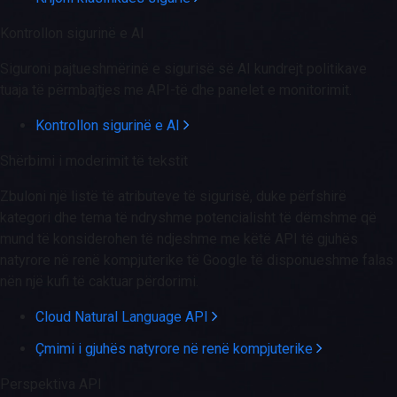
Kontrollon sigurinë e AI
Siguroni pajtueshmërinë e sigurisë së AI kundrejt politikave
tuaja të përmbajtjes me API-të dhe panelet e monitorimit.
Kontrollon sigurinë e AI
Shërbimi i moderimit të tekstit
Zbuloni një listë të atributeve të sigurisë, duke përfshirë
kategori dhe tema të ndryshme potencialisht të dëmshme që
mund të konsiderohen të ndjeshme me këtë API të gjuhës
natyrore në renë kompjuterike të Google të disponueshme falas
nën një kufi të caktuar përdorimi.
Cloud Natural Language API
Çmimi i gjuhës natyrore në renë kompjuterike
Perspektiva API