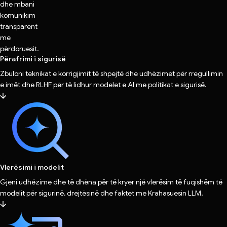
dhe mbani
komunikim
transparent
me
përdoruesit.
Përafrimi i sigurisë
Zbuloni teknikat e korrigjimit të shpejtë dhe udhëzimet për rregullimin
e imët dhe RLHF për të lidhur modelet e AI me politikat e sigurisë.
Vlerësimi i modelit
Gjeni udhëzime dhe të dhëna për të kryer një vlerësim të fuqishëm të
modelit për sigurinë, drejtësinë dhe faktet me Krahasuesin LLM.