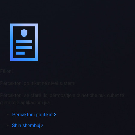
Filloni
Përcaktoni politikat në nivel sistemi
Përcaktoni se çfarë lloj përmbajtjeje duhet dhe nuk duhet të
gjenerojë aplikacioni juaj.
Përcaktoni politikat
Shih shembuj