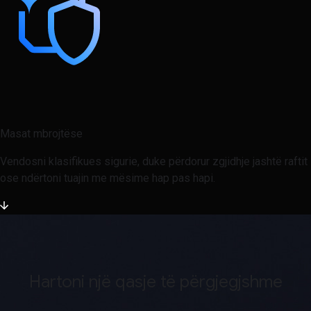
Masat mbrojtëse
Vendosni klasifikues sigurie, duke përdorur zgjidhje jashtë raftit
ose ndërtoni tuajin me mësime hap pas hapi.
Hartoni një qasje të përgjegjshme