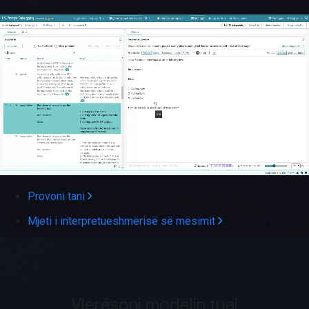
Provoni tani
Mjeti i interpretueshmërisë së mësimit
Vlerësoni modelin tuaj