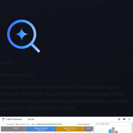
Filloni
Krahasuesi LLM
Kryeni vlerësime krah për krah me LLM Comparator për të
vlerësuar në mënyrë cilësore ndryshimet në përgjigjet midis
modeleve, kërkesa të ndryshme për të njëjtin model ose edhe
akordime të ndryshme të një modeli