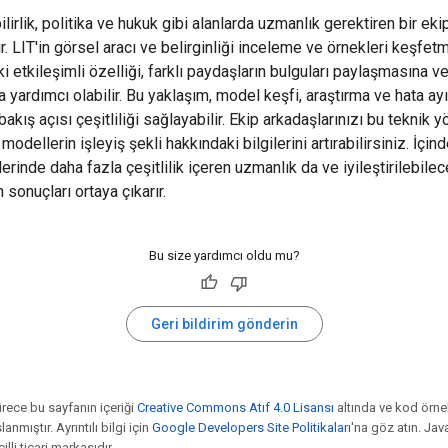
lirlik, politika ve hukuk gibi alanlarda uzmanlık gerektiren bir eki
r. LIT'in görsel aracı ve belirginliği inceleme ve örnekleri keşfet
 etkileşimli özelliği, farklı paydaşların bulguları paylaşmasına v
 yardımcı olabilir. Bu yaklaşım, model keşfi, araştırma ve hata a
bakış açısı çeşitliliği sağlayabilir. Ekip arkadaşlarınızı bu teknik 
 modellerin işleyiş şekli hakkındaki bilgilerini artırabilirsiniz. İçin
erinde daha fazla çeşitlilik içeren uzmanlık da ve iyileştirilebile
sonuçları ortaya çıkarır.
Bu size yardımcı oldu mu?
Geri bildirim gönderin
ürece bu sayfanın içeriği
Creative Commons Atıf 4.0 Lisansı
altında ve kod örne
anmıştır. Ayrıntılı bilgi için
Google Developers Site Politikaları
'na göz atın. Jav
illi ticari markasıdır.