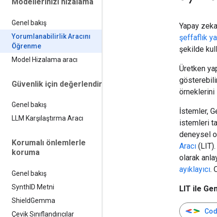
Modellerinizi hizalama
Genel bakış
Yapay zeka
Yorumlanabilirlik Aracını
şeffaflık ya
Öğrenme
şekilde kul
Model Hizalama aracı
Üretken yap
gösterebil
Güvenlik için değerlendirin
örneklerini
Genel bakış
İstemler, G
LLM Karşılaştırma Aracı
istemleri t
deneysel ol
Korumalı önlemlerle
Aracı
(LIT).
koruma
olarak anla
ayıklayıcı
. 
Genel bakış
Synth
ID Metni
LIT ile G
Shield
Gemma
Code
Çevik Sınıflandırıcılar