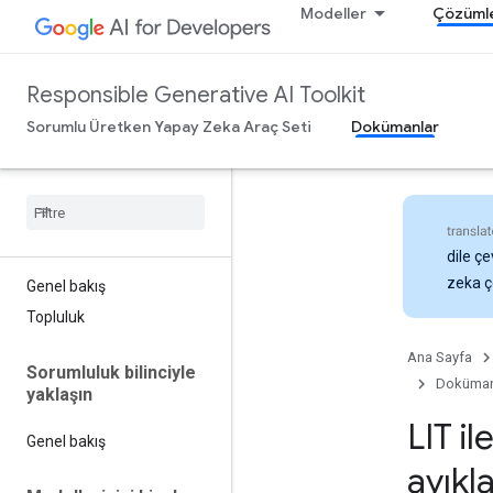
Modeller
Çözüml
Responsible Generative AI Toolkit
Sorumlu Üretken Yapay Zeka Araç Seti
Dokümanlar
dile çe
zeka çe
Genel bakış
Topluluk
Ana Sayfa
Sorumluluk bilinciyle
Doküman
yaklaşın
LIT i
Genel bakış
ayık