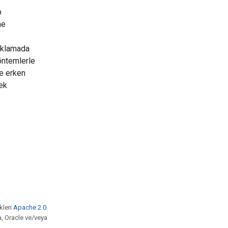
p
me
e
yıklamada
yöntemlerle
de erken
cek
kleri
Apache 2.0
a, Oracle ve/veya