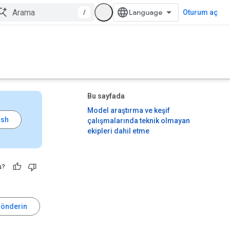
/
Oturum aç
Bu sayfada
Model araştırma ve keşif
çalışmalarında teknik olmayan
ekipleri dahil etme
u?
gönderin