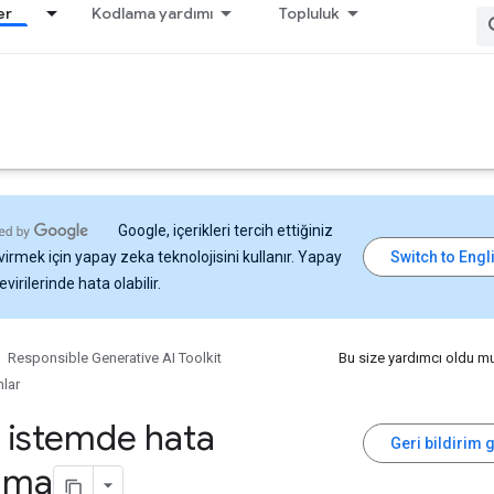
er
Kodlama yardımı
Topluluk
Google, içerikleri tercih ettiğiniz
virmek için yapay zeka teknolojisini kullanır. Yapay
virilerinde hata olabilir.
Responsible Generative AI Toolkit
Bu size yardımcı oldu m
lar
le istemde hata
Geri bildirim 
lama