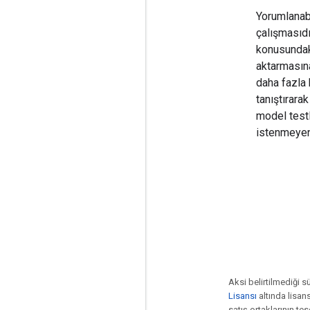
Yorumlanabi
çalışmasıdı
konusundaki
aktarmasına
daha fazla 
tanıştırarak
model testl
istenmeyen 
Aksi belirtilmediği s
Lisansı
altında lisansl
satış ortaklarının tesc