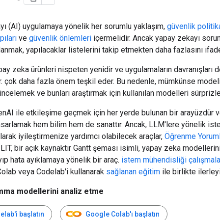
yı (AI) uygulamaya yönelik her sorumlu yaklaşım,
güvenlik politik
pıları
ve
güvenlik önlemleri
içermelidir. Ancak yapay zekayı sorum
lanmak, yapılacaklar listelerini takip etmekten daha fazlasını ifad
ay zeka ürünleri nispeten yenidir ve uygulamaların davranışları d
ir. çok daha fazla önem teşkil eder. Bu nedenle, mümkünse model
 incelemek ve bunları araştırmak için kullanılan modelleri sürprizle
enAI ile etkileşime geçmek için her yerde bulunan bir arayüzdür 
asarlamak hem bilim hem de sanattır. Ancak, LLM'lere yönelik ist
arak iyileştirmenize yardımcı olabilecek araçlar,
Öğrenme Yorumla
 LIT, bir açık kaynaktır Gantt şeması isimli, yapay zeka modellerin
yıp hata ayıklamaya yönelik bir araç.
istem mühendisliği çalışmalar
Colab veya Codelab'i kullanarak
sağlanan eğitim
ile birlikte ilerley
emma modellerini analiz etme
lab'i başlatın
Google Colab'ı başlatın