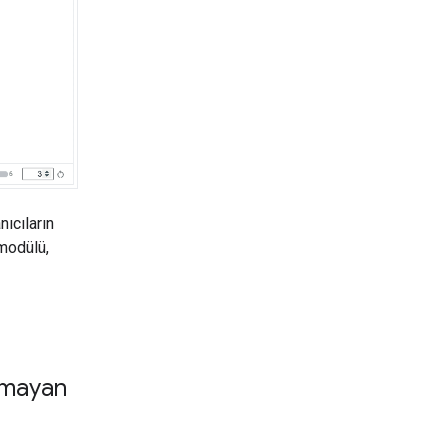
nıcıların
modülü,
olmayan