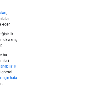
aları
,
lu bir
e eder.
eğişiklik
in davranış
r.
ve bu
emleri
nabilirlik
i görsel
ı için hata
in.