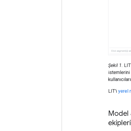
Şekil 1.
LIT'
istemlerin
kullanıcıla
LIT'i
yerel
Model a
ekipler