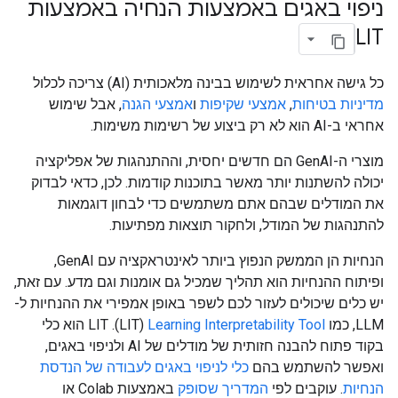
ניפוי באגים באמצעות הנחיה באמצעות
LIT
כל גישה אחראית לשימוש בבינה מלאכותית (AI) צריכה לכלול
מדיניות בטיחות
,
אמצעי שקיפות
ו
אמצעי הגנה
, אבל שימוש
אחראי ב-AI הוא לא רק ביצוע של רשימות משימות.
מוצרי ה-GenAI הם חדשים יחסית, וההתנהגות של אפליקציה
יכולה להשתנות יותר מאשר בתוכנות קודמות. לכן, כדאי לבדוק
את המודלים שבהם אתם משתמשים כדי לבחון דוגמאות
להתנהגות של המודל, ולחקור תוצאות מפתיעות.
הנחיות הן הממשק הנפוץ ביותר לאינטראקציה עם GenAI,
ופיתוח ההנחיות הוא תהליך שמכיל גם אומנות וגם מדע. עם זאת,
יש כלים שיכולים לעזור לכם לשפר באופן אמפירי את ההנחיות ל-
LLM, כמו
Learning Interpretability Tool
‏ (LIT). LIT הוא כלי
בקוד פתוח להבנה חזותית של מודלים של AI ולניפוי באגים,
ואפשר להשתמש בהם
כלי לניפוי באגים לעבודה של הנדסת
הנחיות
. עוקבים לפי
המדריך שסופק
באמצעות Colab או