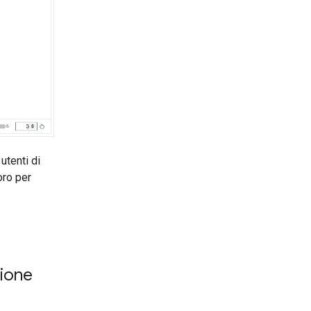
 utenti di
oro per
zione