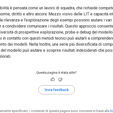
abilità è pensata come un lavoro di squadra, che richiede compet
norme, diritto e altro ancora. Mezzo visivo delle LIT e capacità int
a rilevanza e l'esplorazione degli esempi possono aiutare i vari
 a condividere comunicare i risultati. Questo approccio consent
iversità di prospettive esplorazione, probe e debug del modello.
hi in contatto con questi metodi tecnici può aiutarli a comprender
to dei modelli. Nella Inoltre, una serie più diversificata di com
li del modello può aiutare e scoprire risultati indesiderati che po
iorati.
Questa pagina è stata utile?
Invia feedback
amente specificato, i contenuti di questa pagina sono concessi in base alla
l