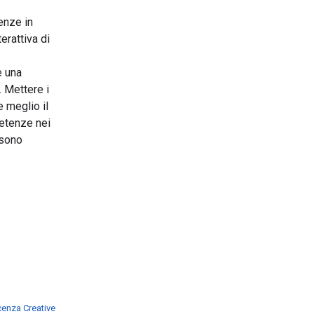
enze in
erattiva di
e una
 Mettere i
e meglio il
petenze nei
ssono
icenza Creative