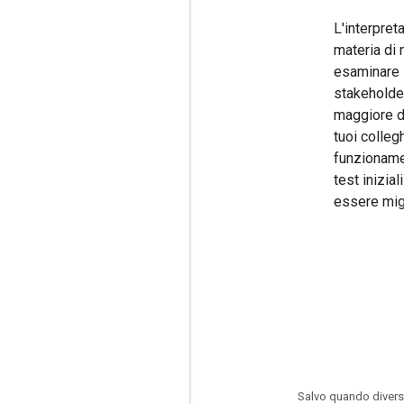
L'interpret
materia di 
esaminare l
stakeholder
maggiore d
tuoi colleg
funzionamen
test inizia
essere migl
Salvo quando divers