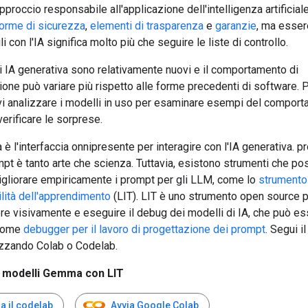
pproccio responsabile all'applicazione dell'intelligenza artificial
orme di sicurezza
,
elementi di trasparenza
e
garanzie
, ma esser
i con l'IA significa molto più che seguire le liste di controllo.
di IA generativa sono relativamente nuovi e il comportamento di
ione può variare più rispetto alle forme precedenti di software. 
vi analizzare i modelli in uso per esaminare esempi del comport
erificare le sorprese.
a è l'interfaccia onnipresente per interagire con l'IA generativa. p
pt è tanto arte che scienza. Tuttavia, esistono strumenti che p
migliorare empiricamente i prompt per gli LLM, come lo
strumento
ilità dell'apprendimento
(LIT). LIT è uno strumento open source 
e visivamente e eseguire il debug dei modelli di IA, che può e
 come
debugger per il lavoro di progettazione dei prompt
. Segui i
izzando Colab o Codelab.
ei modelli Gemma con LIT
a il codelab
Avvia Google Colab