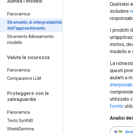
Allinea i modelli
Qualsiasi a
includere
n
Panoramica
responsabil
Strumento di interpretabilità
dell'apprendimento
I prodotti 
Strumento Allineamento
un'applicaz
modello
motivo, de
modello e v
Valuta la sicurezza
La richiest
questi prom
Panoramica
aiutarti a 
Comparatore LLM
interpretab
comprender
Proteggere con le
utilizzato
salvaguardie
fornito
util
Panoramica
Analisi d
Testo Synth
ID
Shield
Gemma
Avvi