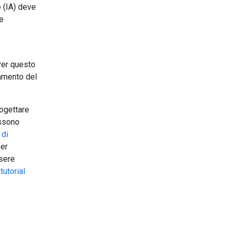
e (IA) deve
e
Per questo
amento del
rogettare
ossono
 di
per
ssere
l
tutorial