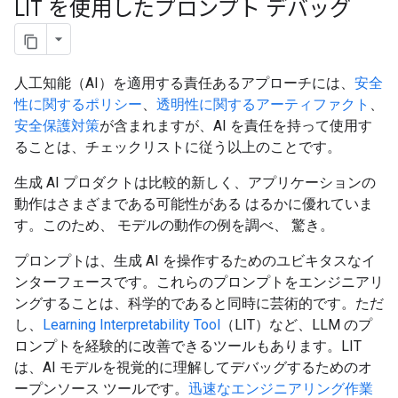
LIT を使用したプロンプト デバッグ
人工知能（AI）を適用する責任あるアプローチには、
安全
性に関するポリシー
、
透明性に関するアーティファクト
、
安全保護対策
が含まれますが、AI を責任を持って使用す
ることは、チェックリストに従う以上のことです。
生成 AI プロダクトは比較的新しく、アプリケーションの
動作はさまざまである可能性がある はるかに優れていま
す。このため、 モデルの動作の例を調べ、 驚き。
プロンプトは、生成 AI を操作するためのユビキタスなイ
ンターフェースです。これらのプロンプトをエンジニアリ
ングすることは、科学的であると同時に芸術的です。ただ
し、
Learning Interpretability Tool
（LIT）など、LLM のプ
ロンプトを経験的に改善できるツールもあります。LIT
は、AI モデルを視覚的に理解してデバッグするためのオ
ープンソース ツールです。
迅速なエンジニアリング作業