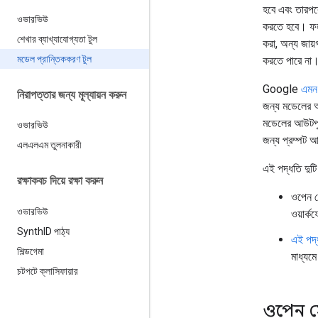
হবে এবং তারপরে
ওভারভিউ
করতে হবে। ফলা
শেখার ব্যাখ্যাযোগ্যতা টুল
করা, অন্য জায়
মডেল প্রান্তিককরণ টুল
করতে পারে না
Google
এমন 
নিরাপত্তার জন্য মূল্যায়ন করুন
জন্য মডেলের আউ
মডেলের আউটপু
ওভারভিউ
জন্য প্রম্পট
এলএলএম তুলনাকারী
এই পদ্ধতি দুটি
রক্ষাকবচ দিয়ে রক্ষা করুন
ওপেন স
ওভারভিউ
ওয়ার্
Synth
ID পাঠ্য
এই পদ্
শিল্ডগেমা
মাধ্যমে
চটপটে ক্লাসিফায়ার
ওপেন সো