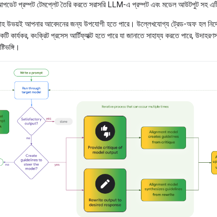
পডেট প্রম্পট টেমপ্লেট তৈরি করতে সরাসরি LLM-এ প্রম্পট এবং মডেল আউটপুট সহ এ
্রবাহ উভয়ই আপনার আবেদনের জন্য উপযোগী হতে পারে। উল্লেখযোগ্য ট্রেড-অফ হল নির্দে
কটি কার্যকর, কংক্রিট প্রসেস আর্টিফ্যাক্ট হতে পারে যা জানাতে সাহায্য করতে পারে, উদাহরণ
্টিভঙ্গি।