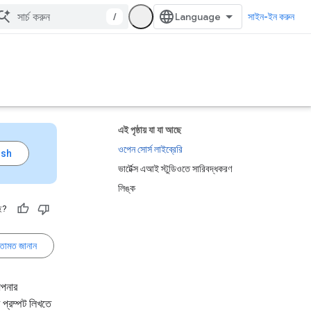
/
সাইন-ইন করুন
এই পৃষ্ঠায় যা যা আছে
ওপেন সোর্স লাইব্রেরি
ভার্টেক্স এআই স্টুডিওতে সারিবদ্ধকরণ
লিঙ্ক
ে?
তামত জানান
আপনার
 প্রম্পট লিখতে