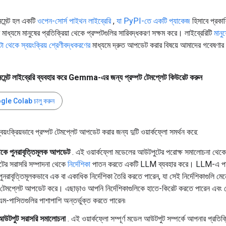
মেন্ট হল একটি
ওপেন-সোর্স পাইথন লাইব্রেরি
,
যা PyPI-তে একটি প্যাকেজ
হিসাবে প্রকাশ
ধ্যমে মানুষের প্রতিক্রিয়া থেকে প্রম্পটগুলির সারিবদ্ধকরণ সক্ষম করে। লাইব্রেরিটি
মানুষ
 থেকে স্বয়ংক্রিয় শ্রেণীবদ্ধকরণের
মাধ্যমে দ্রুত আপডেট করার বিষয়ে আমাদের গবেষণার
মেন্ট লাইব্রেরি ব্যবহার করে Gemma-এর জন্য প্রম্পট টেমপ্লেট কিউরেট করুন
le Colab চালু করুন
বয়ংক্রিয়ভাবে প্রম্পট টেমপ্লেট আপডেট করার জন্য দুটি ওয়ার্কফ্লো সমর্থন করে:
েকে পুনরাবৃত্তিমূলক আপডেট
. এই ওয়ার্কফ্লো মডেলের আউটপুটের পরোক্ষ সমালোচনা থেকে
ের সরাসরি সম্পাদনা থেকে
নির্দেশিকা
পাতন করতে একটি LLM ব্যবহার করে। LLM-এ প
নরাবৃত্তিমূলকভাবে এক বা একাধিক নির্দেশিকা তৈরি করতে পারেন, যা সেই নির্দেশিকাগুলি মে
ট টেমপ্লেট আপডেট করে। এছাড়াও আপনি নির্দেশিকাগুলিকে হাতে-কিরেট করতে পারেন এবং 
-পাসিতগুলির পাশাপাশি অন্তর্ভুক্ত করতে পারেন৷
উটপুট সরাসরি সমালোচনা
. এই ওয়ার্কফ্লো সম্পূর্ণ মডেল আউটপুট সম্পর্কে আপনার প্রতিক্র