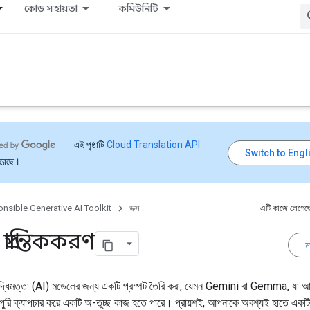
কোড সহায়তা
কমিউনিটি
এই পৃষ্ঠাটি
Cloud Translation API
করেছে।
nsible Generative AI Toolkit
ডক্স
এটি কাজে লেগেছ
্রান্তিককরণ
ম
বুদ্ধিমত্তা (AI) মডেলের জন্য একটি প্রম্পট তৈরি করা, যেমন Gemini বা Gemma, যা 
রোপুরি ক্যাপচার করে একটি অ-তুচ্ছ কাজ হতে পারে। প্রায়শই, আপনাকে অবশ্যই হাতে একটি