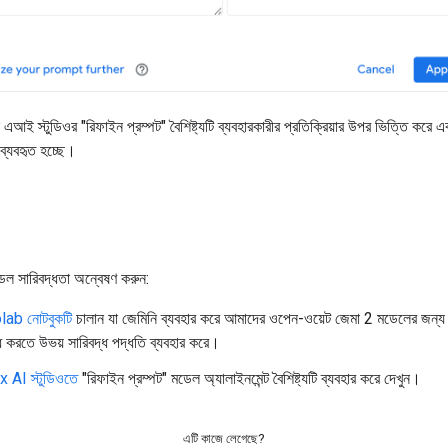
্স এআই স্টুডিওর "রিফাইন প্রম্পট" বৈশিষ্ট্যটি ব্যবহারকারীর প্রতিক্রিয়ার উপর ভিত্তি করে এ
্যবহৃত হচ্ছে।
েল সারিবদ্ধতা অন্বেষণ করুন:
lab নোটবুকটি
চালান যা জেমিনি ব্যবহার করে আমাদের ওপেন-ওয়েট জেমা 2 মডেলের জন্য ব
্ধ করতে উভয় সারিবদ্ধ পদ্ধতি ব্যবহার করে।
 AI স্টুডিওতে
"রিফাইন প্রম্পট" মডেল অ্যালাইনমেন্ট বৈশিষ্ট্যটি ব্যবহার করে দেখুন।
এটি কাজে লেগেছে?