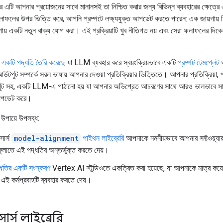
 এটি আপনার প্রয়োজনের সাথে মানানসই তা নিশ্চিত করার জন্য বিভিন্ন ব্যবহারের ক্ষেত্রে এ
ফলের উপর ভিত্তি করে, আপনি প্রম্পটে লক্ষ্যযুক্ত আপডেট করতে পারেন: এক জায়গায় কিছু
গায় একটি নতুন বাক্য যোগ করা। এই প্রক্রিয়াটি খুব নীতিগত নয় এবং সেরা ফলাফলের দিক
।
একটি পদ্ধতি তৈরি করেছে
যা LLM ব্যবহার করে স্বয়ংক্রিয়ভাবে একটি
প্রম্পট টেমপ্লেট
আ
টপুট সম্পর্কে সরল ভাষায় আপনার দেওয়া প্রতিক্রিয়ার ভিত্তিতে। আপনার প্রতিক্রিয়া, প
ট সহ, একটি LLM-এ পাঠানো হয় যা আপনার অভিপ্রেত আচরণের সাথে আরও ভালভাবে সার
 আপডেট করে।
 উপায়ে উপলব্ধ:
োর্স
model-alignment
পাইথন লাইব্রেরি
আপনাকে নমনীয়ভাবে আপনার সফ্টওয়্যা
কফ্লোতে এই পদ্ধতির অন্তর্ভুক্ত করতে দেয়।
ধতির একটি সংস্করণ
Vertex AI স্টুডিওতে একত্রিত করা হয়েছে, যা আপনাকে মাত্র কয়ে
 এই কর্মপ্রবাহটি ব্যবহার করতে দেয়।
র্স লাইব্রেরি