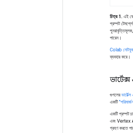
চিত্র 1.
এই ফ্ল
প্রম্পট টেমপ্লে
পুনরাবৃত্তিমূল
পারেন।
Colab নোটবুক
ব্যবহার করে।
ভার্টেক
গুগলের
ভার্টেক
একটি
"পরিমার্জ
একটি প্রম্পট চ
এবং Vertex AI
গ্রহণ করতে পা