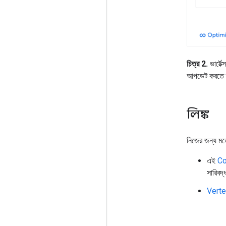
চিত্র 2.
ভার্টেক
আপডেট করতে ব
লিঙ্ক
নিজের জন্য মড
এই
Co
সারিবদ
Vertex