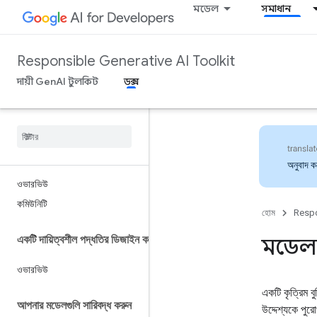
মডেল
সমাধান
Responsible Generative AI Toolkit
দায়ী GenAI টুলকিট
ডক্স
অনুবাদ 
ওভারভিউ
কমিউনিটি
হোম
Respo
একটি দায়িত্বশীল পদ্ধতির ডিজাইন করুন
মডেল প
ওভারভিউ
একটি কৃত্রিম 
আপনার মডেলগুলি সারিবদ্ধ করুন
উদ্দেশ্যকে পু