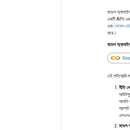
মডেল অ্যালাইন
একটি API-এর মা
এবং
লেবেল-ডেটা
করে।
মডেল অ্যালাইন
Goog
এই লাইব্রেরি স্
নীতি থ
আউটপুট
আপনি পু
প্রম্প
এলএলএম
মডেল আ