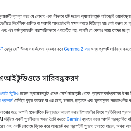
োচার্টটি ব্যাখ্যা করে যে কোথায় এবং কীভাবে দুটি মডেল অ্যালাইনমেন্ট লাইব্রেরি ওয়ার্কফ্
টগুলিতে নির্দেশিকা-চালিত বা সরাসরি আপডেটগুলি সক্ষম করতে বিচ্ছিন্ন হয়৷ নোট করুন যে প্র
ক, এবং এই কর্মপ্রবাহগুলি পারস্পরিকভাবে একচেটিয়া নয়, আপনি যে কোনও সময় তাদের মধ্যে
টি
দেখুন যেটি উভয় ওয়ার্কফ্লো ব্যবহার করে
Gemma 2-এর
জন্য প্রম্পট সারিবদ্ধ করত
্স এআই স্টুডিওতে সারিবদ্ধকরণ
্স এআই স্টুডিও
মডেল অ্যালাইনমেন্ট ওপেন সোর্স লাইব্রেরি থেকে
প্রত্যক্ষ
কর্মপ্রবাহের উপর 
ন প্রম্পট"
বৈশিষ্ট্য যুক্ত করেছে যা এর রচনা, চলমান, মূল্যায়ন এবং তুলনামূলক সরঞ্জামগুলি
ালানোর পরে, আপনি মডেলটিকে ভিন্নভাবে আচরণ করার উপায়গুলির বিষয়ে প্রতিক্রিয়া প্রদ
 স্টুডিও একটি পুনর্লিখনের খসড়া তৈরি করতে
Gemini
ব্যবহার করে৷ আপনি প্রস্তাবিত পরি
রেন এবং একটি বোতামে ক্লিক করে আপডেট করা প্রম্পটটি পুনরায় চালাতে পারেন, অথবা আপনা