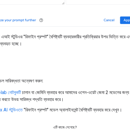
্স এআই স্টুডিওর "রিফাইন প্রম্পট" বৈশিষ্ট্যটি ব্যবহারকারীর প্রতিক্রিয়ার উপর ভিত্তি করে এ
্যবহৃত হচ্ছে।
েল সারিবদ্ধতা অন্বেষণ করুন:
lab নোটবুকটি
চালান যা জেমিনি ব্যবহার করে আমাদের ওপেন-ওয়েট জেমা 2 মডেলের জন্য ব
্ধ করতে উভয় সারিবদ্ধ পদ্ধতি ব্যবহার করে।
 AI স্টুডিওতে
"রিফাইন প্রম্পট" মডেল অ্যালাইনমেন্ট বৈশিষ্ট্যটি ব্যবহার করে দেখুন।
এটি কাজে লেগেছে?