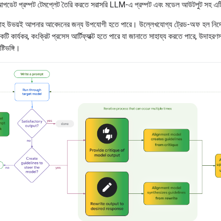
পডেট প্রম্পট টেমপ্লেট তৈরি করতে সরাসরি LLM-এ প্রম্পট এবং মডেল আউটপুট সহ এ
্রবাহ উভয়ই আপনার আবেদনের জন্য উপযোগী হতে পারে। উল্লেখযোগ্য ট্রেড-অফ হল নির্দে
কটি কার্যকর, কংক্রিট প্রসেস আর্টিফ্যাক্ট হতে পারে যা জানাতে সাহায্য করতে পারে, উদাহরণ
্টিভঙ্গি।