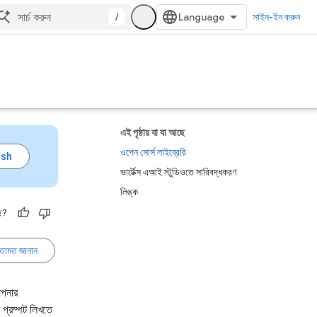
/
সাইন-ইন করুন
এই পৃষ্ঠায় যা যা আছে
ওপেন সোর্স লাইব্রেরি
ভার্টেক্স এআই স্টুডিওতে সারিবদ্ধকরণ
লিঙ্ক
ে?
তামত জানান
আপনার
 প্রম্পট লিখতে