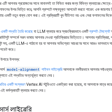
 এটি আপনার প্রয়োজনের সাথে মানানসই তা নিশ্চিত করার জন্য বিভিন্ন ব্যবহারের ক্ষেত্রে এ
ফলের উপর ভিত্তি করে, আপনি প্রম্পটে লক্ষ্যযুক্ত আপডেট করতে পারেন: এক জায়গায় কিছু
গায় একটি নতুন বাক্য যোগ করা। এই প্রক্রিয়াটি খুব নীতিগত নয় এবং সেরা ফলাফলের দিক
।
একটি পদ্ধতি তৈরি করেছে
যা LLM ব্যবহার করে স্বয়ংক্রিয়ভাবে একটি
প্রম্পট টেমপ্লেট
আ
টপুট সম্পর্কে সরল ভাষায় আপনার দেওয়া প্রতিক্রিয়ার ভিত্তিতে। আপনার প্রতিক্রিয়া, প
ট সহ, একটি LLM-এ পাঠানো হয় যা আপনার অভিপ্রেত আচরণের সাথে আরও ভালভাবে সার
 আপডেট করে।
 উপায়ে উপলব্ধ:
োর্স
model-alignment
পাইথন লাইব্রেরি
আপনাকে নমনীয়ভাবে আপনার সফ্টওয়্যা
কফ্লোতে এই পদ্ধতির অন্তর্ভুক্ত করতে দেয়।
ধতির একটি সংস্করণ
Vertex AI স্টুডিওতে একত্রিত করা হয়েছে, যা আপনাকে মাত্র কয়ে
 এই কর্মপ্রবাহটি ব্যবহার করতে দেয়।
র্স লাইব্রেরি