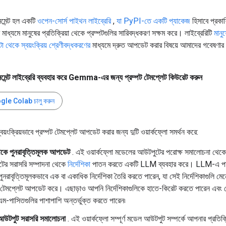
মেন্ট হল একটি
ওপেন-সোর্স পাইথন লাইব্রেরি
,
যা PyPI-তে একটি প্যাকেজ
হিসাবে প্রকাশ
ধ্যমে মানুষের প্রতিক্রিয়া থেকে প্রম্পটগুলির সারিবদ্ধকরণ সক্ষম করে। লাইব্রেরিটি
মানুষ
 থেকে স্বয়ংক্রিয় শ্রেণীবদ্ধকরণের
মাধ্যমে দ্রুত আপডেট করার বিষয়ে আমাদের গবেষণার
মেন্ট লাইব্রেরি ব্যবহার করে Gemma-এর জন্য প্রম্পট টেমপ্লেট কিউরেট করুন
le Colab চালু করুন
বয়ংক্রিয়ভাবে প্রম্পট টেমপ্লেট আপডেট করার জন্য দুটি ওয়ার্কফ্লো সমর্থন করে:
েকে পুনরাবৃত্তিমূলক আপডেট
. এই ওয়ার্কফ্লো মডেলের আউটপুটের পরোক্ষ সমালোচনা থেকে
ের সরাসরি সম্পাদনা থেকে
নির্দেশিকা
পাতন করতে একটি LLM ব্যবহার করে। LLM-এ প
নরাবৃত্তিমূলকভাবে এক বা একাধিক নির্দেশিকা তৈরি করতে পারেন, যা সেই নির্দেশিকাগুলি মে
ট টেমপ্লেট আপডেট করে। এছাড়াও আপনি নির্দেশিকাগুলিকে হাতে-কিরেট করতে পারেন এবং 
-পাসিতগুলির পাশাপাশি অন্তর্ভুক্ত করতে পারেন৷
উটপুট সরাসরি সমালোচনা
. এই ওয়ার্কফ্লো সম্পূর্ণ মডেল আউটপুট সম্পর্কে আপনার প্রতিক্র