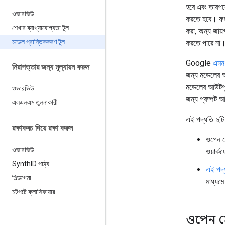
হবে এবং তারপরে
ওভারভিউ
করতে হবে। ফলা
শেখার ব্যাখ্যাযোগ্যতা টুল
করা, অন্য জায়
মডেল প্রান্তিককরণ টুল
করতে পারে না
Google
এমন 
নিরাপত্তার জন্য মূল্যায়ন করুন
জন্য মডেলের আউ
মডেলের আউটপু
ওভারভিউ
জন্য প্রম্পট
এলএলএম তুলনাকারী
এই পদ্ধতি দুটি
রক্ষাকবচ দিয়ে রক্ষা করুন
ওপেন স
ওভারভিউ
ওয়ার্
Synth
ID পাঠ্য
এই পদ্
শিল্ডগেমা
মাধ্যমে
চটপটে ক্লাসিফায়ার
ওপেন সো