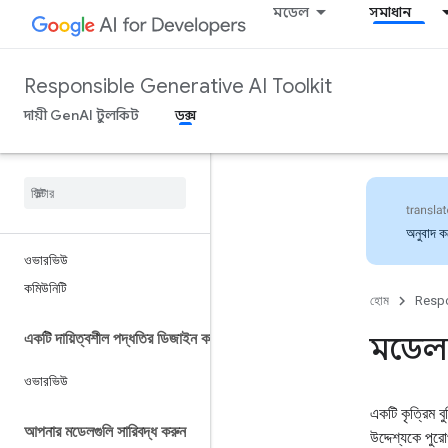
মডেল
সমাধান
Responsible Generative AI Toolkit
দায়ী GenAI টুলকিট
ডক্স
অনুবাদ 
ওভারভিউ
কমিউনিটি
হোম
Respo
একটি দায়িত্বশীল পদ্ধতির ডিজাইন করুন
মডেল প
ওভারভিউ
একটি কৃত্রিম 
আপনার মডেলগুলি সারিবদ্ধ করুন
উদ্দেশ্যকে পু