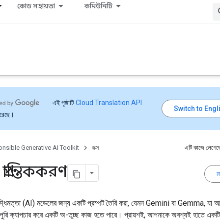
কোড সহায়তা
কমিউনিটি
এই পৃষ্ঠাটি
Cloud Translation API
করেছে।
nsible Generative AI Toolkit
ডক্স
এটি কাজে লেগেছ
্রান্তিককরণ
ম
বুদ্ধিমত্তা (AI) মডেলের জন্য একটি প্রম্পট তৈরি করা, যেমন Gemini বা Gemma, যা 
রোপুরি ক্যাপচার করে একটি অ-তুচ্ছ কাজ হতে পারে। প্রায়শই, আপনাকে অবশ্যই হাতে একটি