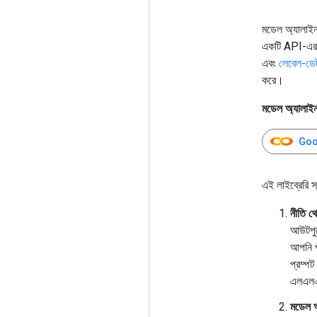
মডেল অ্যালাইন
একটি API-এর মা
এবং
লেবেল-ডেটা
করে।
মডেল অ্যালাইন
Goog
এই লাইব্রেরি স্
নীতি থ
আউটপুট
আপনি পু
প্রম্প
এলএলএম
মডেল আ