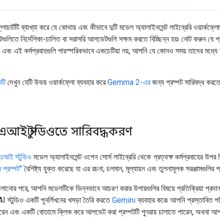
োচার্টটি ব্যাখ্যা করে যে কোথায় এবং কীভাবে দুটি মডেল অ্যালাইনমেন্ট লাইব্রেরি ওয়ার্কফ্
টগুলিতে নির্দেশিকা-চালিত বা সরাসরি আপডেটগুলি সক্ষম করতে বিচ্ছিন্ন হয়৷ নোট করুন যে প্র
ক, এবং এই কর্মপ্রবাহগুলি পারস্পরিকভাবে একচেটিয়া নয়, আপনি যে কোনও সময় তাদের মধ্যে
টি
দেখুন যেটি উভয় ওয়ার্কফ্লো ব্যবহার করে
Gemma 2-এর
জন্য প্রম্পট সারিবদ্ধ করত
্স এআই স্টুডিওতে সারিবদ্ধকরণ
্স এআই স্টুডিও
মডেল অ্যালাইনমেন্ট ওপেন সোর্স লাইব্রেরি থেকে
প্রত্যক্ষ
কর্মপ্রবাহের উপর 
ন প্রম্পট"
বৈশিষ্ট্য যুক্ত করেছে যা এর রচনা, চলমান, মূল্যায়ন এবং তুলনামূলক সরঞ্জামগুলি
ালানোর পরে, আপনি মডেলটিকে ভিন্নভাবে আচরণ করার উপায়গুলির বিষয়ে প্রতিক্রিয়া প্রদ
 স্টুডিও একটি পুনর্লিখনের খসড়া তৈরি করতে
Gemini
ব্যবহার করে৷ আপনি প্রস্তাবিত পরি
রেন এবং একটি বোতামে ক্লিক করে আপডেট করা প্রম্পটটি পুনরায় চালাতে পারেন, অথবা আপনা