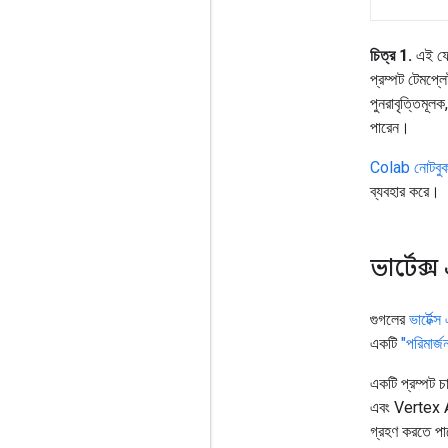
চিত্র 1.
এই ফ্ল
প্রম্পট টেমপ্লে
পুনরাবৃত্তিমূল
পারেন।
Colab নোটবুক
ব্যবহার করে।
ভার্টেক
গুগলের
ভার্টেক
একটি
"পরিমার্জ
একটি প্রম্পট চ
এবং Vertex AI
গ্রহণ করতে পা