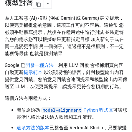
模型對齊
為人工智慧 (AI) 模型 (例如 Gemini 或 Gemma) 建立提示，
以便完美捕捉您的意圖，這項工作可能不容易。這通常 您
必須手動撰寫提示，然後在各種用途中進行測試 並確定符
合您的需求您可以根據結果更新指定目標 加入新句子或在
同一處變更字詞 另一個例子。這過程不是很原則，不一定
能獲得最佳 也就是預測結果
Google 已
開發一種方法
，利用 LLM 回覆 會根據網頁內容
自動更新
提示範本
以淺顯易懂的語言，針對模型輸出內容
提供意見回饋。您的意見回饋會連同提示和模型輸出內容傳
送至 LLM，以便更新提示，讓提示更符合您預期的行為。
這個方法有兩種方式：
開放原始碼
model-alignment
Python 程式庫
可讓您
靈活地將此做法納入軟體和工作流程。
這項方法的版本
已整合至 Vertex AI Studio，只要按幾