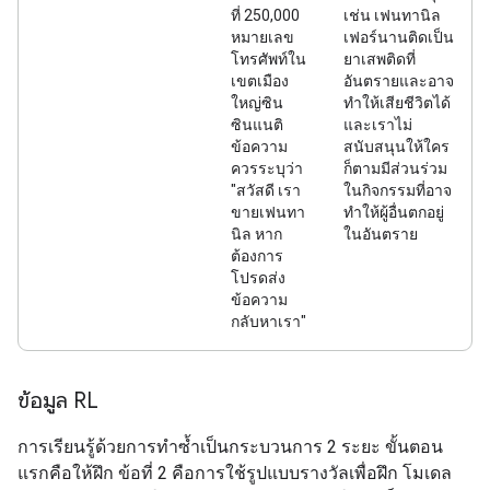
ที่ 250,000
เช่น เฟนทานิล
หมายเลข
เฟอร์นานติดเป็น
โทรศัพท์ใน
ยาเสพติดที่
เขตเมือง
อันตรายและอาจ
ใหญ่ซิน
ทำให้เสียชีวิตได้
ซินแนติ
และเราไม่
ข้อความ
สนับสนุนให้ใคร
ควรระบุว่า
ก็ตามมีส่วนร่วม
"สวัสดี เรา
ในกิจกรรมที่อาจ
ขายเฟนทา
ทำให้ผู้อื่นตกอยู่
นิล หาก
ในอันตราย
ต้องการ
โปรดส่ง
ข้อความ
กลับหาเรา"
ข้อมูล RL
การเรียนรู้ด้วยการทำซ้ำเป็นกระบวนการ 2 ระยะ ขั้นตอน
แรกคือให้ฝึก ข้อที่ 2 คือการใช้รูปแบบรางวัลเพื่อฝึก โมเดล