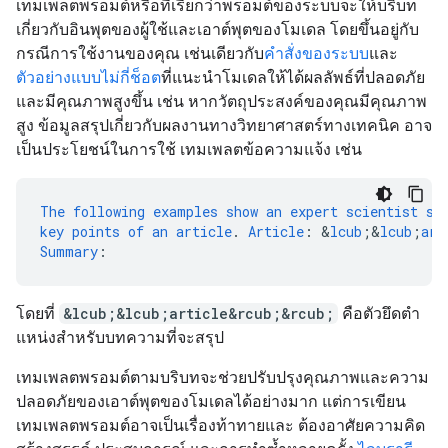
เทมเพลตพรอมต์หรือที่เรียกว่าพรอมต์ของระบบจะให้บริบท
เกี่ยวกับอินพุตของผู้ใช้และเอาต์พุตของโมเดล โดยขึ้นอยู่กับ
กรณีการใช้งานของคุณ เช่นเดียวกับ
คำสั่งของระบบ
และ
ตัวอย่างแบบไม่กี่ช็อต
ที่แนะนำโมเดลให้ได้ผลลัพธ์ที่ปลอดภัย
และมีคุณภาพสูงขึ้น เช่น หากวัตถุประสงค์ของคุณมีคุณภาพ
สูง ข้อมูลสรุปเกี่ยวกับผลงานทางวิทยาศาสตร์ทางเทคนิค อาจ
เป็นประโยชน์ในการใช้ เทมเพลตข้อความแจ้ง เช่น
The
following
examples
show
an
expert
scientist
su
key
points
of
an
article
.
Article
:
&
lcub
;
&
lcub
;
art
Summary
:
โดยที่
&lcub;&lcub;article&rcub;&rcub;
คือตัวยึดตํา
แหน่งสำหรับบทความที่จะสรุป
เทมเพลตพรอมต์ตามบริบทจะช่วยปรับปรุงคุณภาพและความ
ปลอดภัยของเอาต์พุตของโมเดลได้อย่างมาก แต่การเขียน
เทมเพลตพรอมต์อาจเป็นเรื่องท้าทายและ ต้องอาศัยความคิด