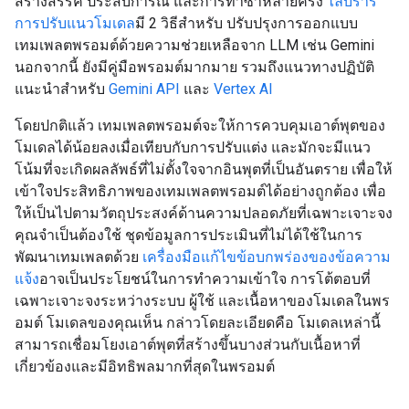
สร้างสรรค์ ประสบการณ์ และการทำซ้ำหลายครั้ง
ไลบรารี
การปรับแนวโมเดล
มี 2 วิธีสำหรับ ปรับปรุงการออกแบบ
เทมเพลตพรอมต์ด้วยความช่วยเหลือจาก LLM เช่น Gemini
นอกจากนี้ ยังมีคู่มือพรอมต์มากมาย รวมถึงแนวทางปฏิบัติ
แนะนำสำหรับ
Gemini API
และ
Vertex AI
โดยปกติแล้ว เทมเพลตพรอมต์จะให้การควบคุมเอาต์พุตของ
โมเดลได้น้อยลงเมื่อเทียบกับการปรับแต่ง และมักจะมีแนว
โน้มที่จะเกิดผลลัพธ์ที่ไม่ตั้งใจจากอินพุตที่เป็นอันตราย เพื่อให้
เข้าใจประสิทธิภาพของเทมเพลตพรอมต์ได้อย่างถูกต้อง เพื่อ
ให้เป็นไปตามวัตถุประสงค์ด้านความปลอดภัยที่เฉพาะเจาะจง
คุณจำเป็นต้องใช้ ชุดข้อมูลการประเมินที่ไม่ได้ใช้ในการ
พัฒนาเทมเพลตด้วย
เครื่องมือแก้ไขข้อบกพร่องของข้อความ
แจ้ง
อาจเป็นประโยชน์ในการทำความเข้าใจ การโต้ตอบที่
เฉพาะเจาะจงระหว่างระบบ ผู้ใช้ และเนื้อหาของโมเดลในพร
อมต์ โมเดลของคุณเห็น กล่าวโดยละเอียดคือ โมเดลเหล่านี้
สามารถเชื่อมโยงเอาต์พุตที่สร้างขึ้นบางส่วนกับเนื้อหาที่
เกี่ยวข้องและมีอิทธิพลมากที่สุดในพรอมต์