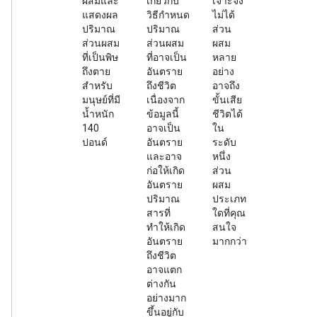
ผสมและ
เกี่ยวกับ
เจาะจง
แสดงผล
วิธีกำหนด
ไม่ได้
ปริมาณ
ปริมาณ
ส่วน
ส่วนผสม
ส่วนผสม
ผสม
ที่เป็นพิษ
ที่อาจเป็น
หลาย
ถึงตาย
อันตราย
อย่าง
สำหรับ
ถึงชีวิต
อาจถึง
มนุษย์ที่มี
เนื่องจาก
ขั้นเสีย
น้ำหนัก
ข้อมูลนี้
ชีวิตได้
140
อาจเป็น
ใน
ปอนด์
อันตราย
ระดับ
และอาจ
หนึ่ง
ก่อให้เกิด
ส่วน
อันตราย
ผสม
ปริมาณ
ประเภท
สารที่
ใดที่คุณ
ทำให้เกิด
สนใจ
อันตราย
มากกว่า
ถึงชีวิต
อาจแตก
ต่างกัน
อย่างมาก
ขึ้นอยู่กับ