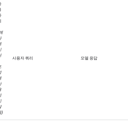
사
용
사
례
(메
타
데
이
터
사용자 쿼리
모델 응답
조
정
에
사
용
되
지
않
음)