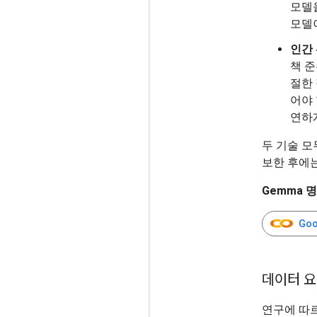
모델
모델
인간 
책 준
절한
어야 
연하
두 기술 모
보한 후에
Gemma 
Goo
데이터 요
연구에 따