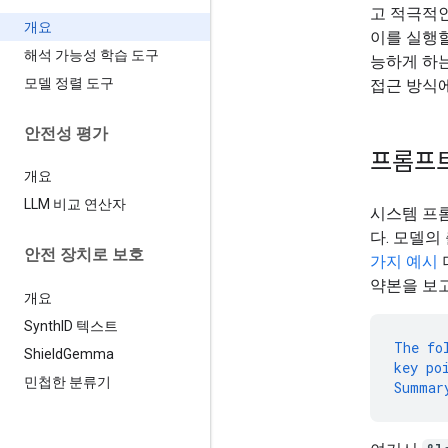
고 적극적
개요
이를 실행할
해석 가능성 학습 도구
능하게 하
모델 정렬 도구
접근 방식
안전성 평가
프롬프
개요
LLM 비교 연산자
시스템 프
다. 모델의
안전 장치로 보호
가지 예시
약본을 보고
개요
Synth
ID 텍스트
The
fo
Shield
Gemma
key
po
민첩한 분류기
Summar