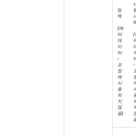
정
책
(메
타
데
이
터
-
조
-
정
에
사
용
되
지
않
음)