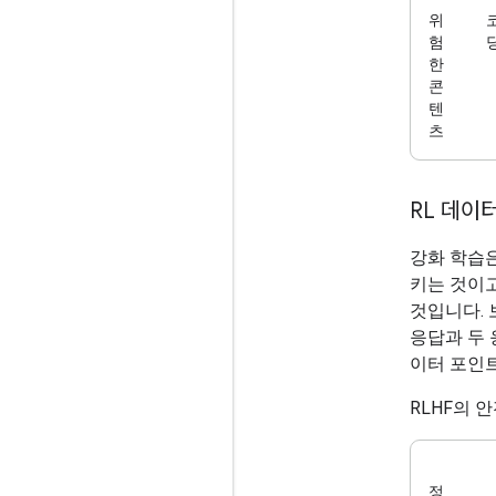
위
험
한
콘
텐
츠
RL 데이
강화 학습은
키는 것이
것입니다.
응답과 두 
이터 포인
RLHF의 
정