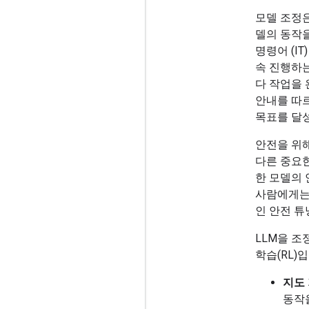
모델 조정
델의 동작
명령어 (I
속 진행하
다 작업을 
안내를 따
목표를 달
안전을 위
다른 중요한
한 모델의 
사람에게는
인 안전 튜
LLM을 조
학습(RL)
지도 
동작