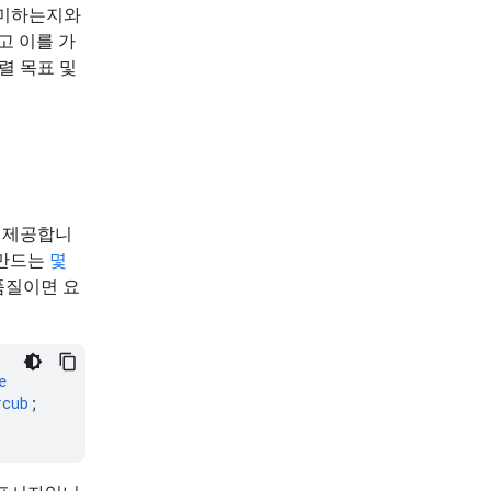
의미하는지와
고 이를 가
렬 목표 및
 제공합니
 만드는
몇
품질이면 요
e
rcub
;