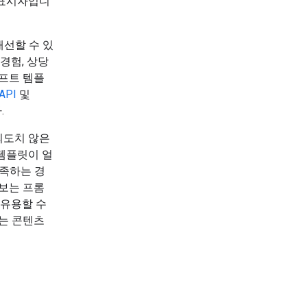
리표시자입니
선할 수 있
경험, 상당
롬프트 템플
 API
및
.
의도치 않은
템플릿이 얼
충족하는 경
 보는 프롬
 유용할 수
있는 콘텐츠