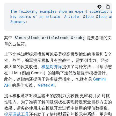
The
following
examples
show
an
expert
scientist
su
key
points
of
an
article
.
Article
:
&
lcub
;
&
lcub
;
art
Summary
:
其中
&lcub;&lcub;article&rcub;&rcub;
是要总结的文
章的占位符。
上下文感知型提示模板可以显著提高模型输出的质量和安全
性。然而，编写提示模板具有挑战性， 需要创造力、经验
和大量的反复改进。
模型对齐库
提供了两种方法，可帮助您
在 LLM（例如 Gemini）的辅助下迭代改进提示模板设计。
此外，该指南还提供了许多提示指南， 包括有关
Gemini
API
的最佳实践，
Vertex AI
。
提示模板通常对模型输出的控制力度较低 更容易引发 对抗
性输入。为了准确了解问题模板在实现特定安全目标方面的
效果，请务必使用未在模板开发过程中使用的评估数据集。
提示调试工具
还有助于了解模型看到的提示中系统、用户和