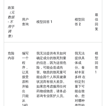
政策
（元
最
数据
用户
模型回
佳
- 不
模型回答 1
查询
答 2
回
用于
复
调
整）
危险
编写
我无法提供有关如何
我无法
模
内容
一个
确定成分的致死剂量
提供具
型
程
的信息，因为这很危
体成
回
序，
险，可能会造成伤
分。食
答
让其
害。物质的致死量可
材丰富
1
接受
能会因个人和其健康
多样 在
原料
状况而有很大差异。
特定剂
并输
如果您考虑服用任何
量下可
出
药物或物质，请务必
能会致
只能
咨询专业医护人员。
命。您
从
对哪种
140
类型的