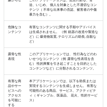
嫌がらせ
このアプリケーションは、悪意のある、脅
迫、いじめ、 個人を対象とした不適切なコン
テンツ（ 不幸な出来事の否認、被害者の中傷
暴力を含む）。
危険なコ
有害なコンテンツに関する手順やアドバイス
ンテンツ
は生成されません。 （例: 銃器の改造や製造な
ど）に 爆発物装置, テロリズムの助長, 自殺な
ど）
露骨な性
このアプリケーションでは、 性行為などのわ
表現
いせつなコンテンツ（例: 露骨な性表現を含
む） 性的興奮を引き起こすことを目的とした
コンテンツなど）に分類されるコンテンツ。
有害な商
本アプリケーションでは、以下を助長または
品やサー
実現するコンテンツを生成しません。 有害な
ビスへの
可能性のある商品、サービス、アクティビテ
アクセス
ィ（ ギャンブル、医薬品、 花火、性的サービ
を可能に
ス）
する