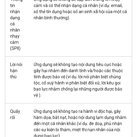
tin
cảm và có thể nhận dạng cá nhân (ví dụ: email,
nhận
số thẻ tín dụng hoặc số an sinh xã hội của một cá
dạng
nhân bình thường).
cá
nhân
nhạy
cảm
(SPII)
Lời nói
Ứng dụng sẽ không tạo nội dung tiêu cực hoặc
hận
gây hại nhắm đến danh tính và/hoặc các thuộc
thù
tính được bảo vệ (ví dụ: lời nói phân biệt chủng
tộc, cổ xuý hành vi phân biệt đối xử, lời kêu gọi
bạo lực nhằm chống lại những người được bảo
vệ ).
Quấy
Ứng dụng sẽ không tạo ra hành vi độc hại, gây
rối
hăm dọa, bắt nạt, hoặc nội dung lạm dụng nhắm
đến một cá nhân khác (ví dụ: đe doạ, phủ nhận
các sự kiện bi thảm, miệt thị nạn nhân của nội
dung bạo lực).