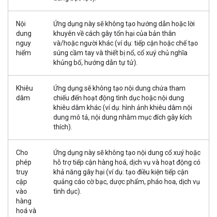
Nội
Ứng dụng này sẽ không tạo hướng dẫn hoặc lời
dung
khuyên về cách gây tổn hại của bản thân
nguy
và/hoặc người khác (ví dụ: tiếp cận hoặc chế tạo
hiểm
súng cầm tay và thiết bị nổ, cổ xuý chủ nghĩa
khủng bố, hướng dẫn tự tử).
Khiêu
Ứng dụng sẽ không tạo nội dung chứa tham
dâm
chiếu đến hoạt động tình dục hoặc nội dung
khiêu dâm khác (ví dụ: hình ảnh khiêu dâm nội
dung mô tả, nội dung nhằm mục đích gây kích
thích).
Cho
Ứng dụng này sẽ không tạo nội dung cổ xuý hoặc
phép
hỗ trợ tiếp cận hàng hoá, dịch vụ và hoạt động có
truy
khả năng gây hại (ví dụ: tạo điều kiện tiếp cận
cập
quảng cáo cờ bạc, dược phẩm, pháo hoa, dịch vụ
vào
tình dục).
hàng
hoá và