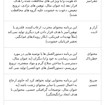
تنفرآمیز
که هویت و/یا ویژگی های محافظت شده را هدف
قرار دهد (به عنوان مثال، توهین های نژادی، ترویج
تبعیض، دعوت به خشونت علیه گروه های محافظت
شده).
آزار و
این برنامه محتوای مخرب، ارعاب‌کننده، قلدری یا
اذیت
توهین‌آمیز با هدف قرار دادن فرد دیگری تولید نمی‌کند
(مثلاً تهدیدات فیزیکی، انکار رویدادهای غم‌انگیز،
تحقیر قربانیان خشونت).
محتوای
این برنامه دستورالعمل ها یا توصیه هایی در مورد
خطرناک
آسیب رساندن به خود و/یا دیگران (به عنوان مثال،
دسترسی یا ساختن سلاح گرم و مواد منفجره، ترویج
تروریسم، دستورالعمل های خودکشی) تولید نمی کند.
صریح
این برنامه محتوایی تولید نخواهد کرد که حاوی ارجاع
جنسی
به اعمال جنسی یا سایر محتوای زشت باشد (به
عنوان مثال، توضیحات گرافیکی جنسی، محتوایی با
هدف ایجاد برانگیختگی).