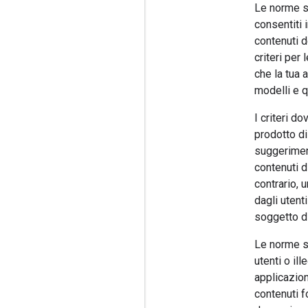
Le norme su
consentiti 
contenuti 
criteri per 
che la tua
modelli e q
I criteri d
prodotto di
suggerimen
contenuti d
contrario, 
dagli utent
soggetto di
Le norme su
utenti o il
applicazion
contenuti fo