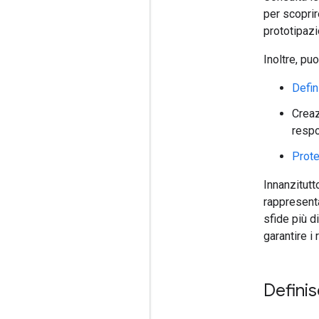
per scoprir
prototipazi
Inoltre, pu
Defin
Crea
respo
Prote
Innanzitutt
rappresenta
sfide più di
garantire i r
Definisc