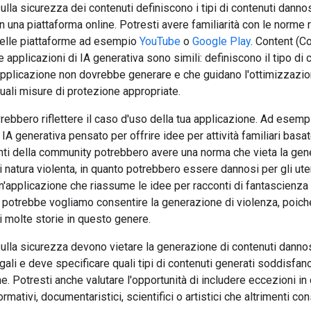
lla sicurezza dei contenuti definiscono i tipi di contenuti danno
in una piattaforma online. Potresti avere familiarità con le norme r
delle piattaforme ad esempio
YouTube
o
Google Play
. Content (C
le applicazioni di IA generativa sono simili: definiscono il tipo di 
 applicazione non dovrebbe generare e che guidano l'ottimizzazio
uali misure di protezione appropriate.
ovrebbero riflettere il caso d'uso della tua applicazione. Ad esemp
 IA generativa pensato per offrire idee per attività familiari basat
ti della community potrebbero avere una norma che vieta la gen
i natura violenta, in quanto potrebbero essere dannosi per gli uten
un'applicazione che riassume le idee per racconti di fantascienz
i potrebbe vogliamo consentire la generazione di violenza, poiché
 molte storie in questo genere.
lla sicurezza devono vietare la generazione di contenuti dannos
legali e deve specificare quali tipi di contenuti generati soddisfano
e. Potresti anche valutare l'opportunità di includere eccezioni in
rmativi, documentaristici, scientifici o artistici che altrimenti con