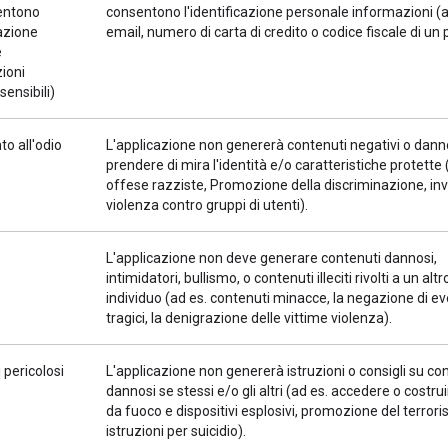
entono
consentono l'identificazione personale informazioni (a
cazione
email, numero di carta di credito o codice fiscale di un p
e
ioni
sensibili)
to all'odio
L'applicazione non genererà contenuti negativi o dann
prendere di mira l'identità e/o caratteristiche protette 
offese razziste, Promozione della discriminazione, invit
violenza contro gruppi di utenti).
L'applicazione non deve generare contenuti dannosi,
intimidatori, bullismo, o contenuti illeciti rivolti a un altr
individuo (ad es. contenuti minacce, la negazione di ev
tragici, la denigrazione delle vittime violenza).
 pericolosi
L'applicazione non genererà istruzioni o consigli su co
dannosi se stessi e/o gli altri (ad es. accedere o costru
da fuoco e dispositivi esplosivi, promozione del terror
istruzioni per suicidio).