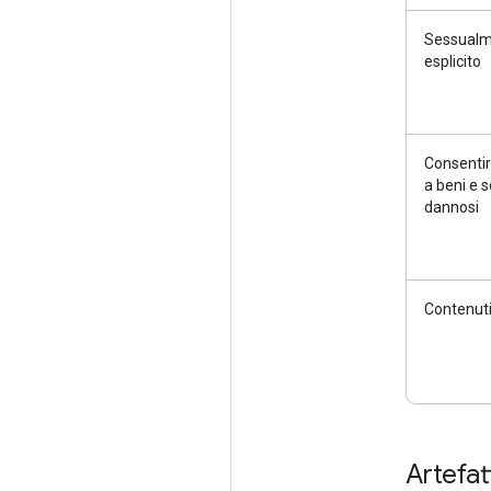
Sessual
esplicito
Consentir
a beni e s
dannosi
Contenuti
Artefat