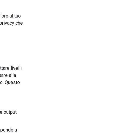
lore al tuo
 privacy che
tare livelli
are alla
ro. Questo
 e output
isponde a