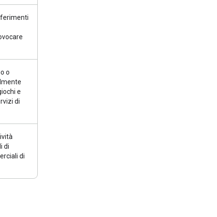
iferimenti
rovocare
o o
ialmente
giochi e
vizi di
ività
i di
rciali di