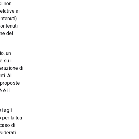
si non
elative ai
ontenuti)
contenuti
ne dei
io, un
e su i
erazione di
ti. Al
a proposte
 è il
i agli
 per la tua
 caso di
siderati