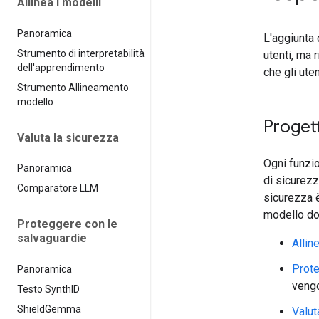
Allinea i modelli
Panoramica
L'aggiunta 
Strumento di interpretabilità
utenti, ma 
dell'apprendimento
che gli ute
Strumento Allineamento
modello
Proget
Valuta la sicurezza
Ogni funzio
Panoramica
di sicurezz
Comparatore LLM
sicurezza è
modello do
Proteggere con le
salvaguardie
Allin
Prote
Panoramica
vengo
Testo Synth
ID
Shield
Gemma
Valut