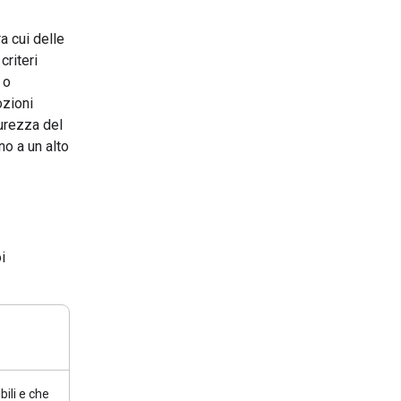
a cui delle
criteri
 o
ozioni
curezza del
no a un alto
i
bili e che