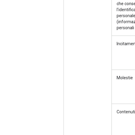
che cons
l'identifi
personal
(informaz
personali 
Incitamen
Molestie
Contenuti