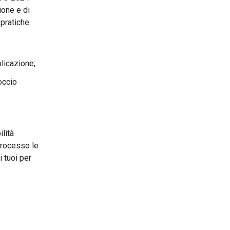
ione e di
pratiche.
licazione;
occio
ilità
 processo le
i tuoi per