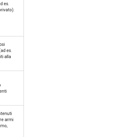
d es.
rivato).
osi
(ad es.
i alla
o
enti
ntenuti
ire armi
ismo,