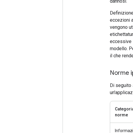
dannosi.
Definizione
eccezioni a
vengono uti
etichettatu
eccessive s
modello. Pe
il che rend
Norme ip
Di seguito 
un'applicaz
Categoria
norme
Informazio