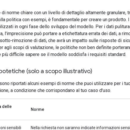
 di norme chiare con un livello di dettaglio altamente granulare, tr
lla politica con esempi, è fondamentale per creare un prodotto. I 
lizzati in ogni fase dello sviluppo del modello. Per i dati pulitura
ra, l'imprecisione può portare a etichettatura errata dei dati, a rim
otto-rimozione di dati, che avrà un impatto sulle risposte di si
r agli scopi di valutazione, le politiche non ben definite porteran
e più difficile sapere se il modello soddisfa i requisiti standard.
otetiche (solo a scopo illustrativo)
sono riportati alcuni esempi di norme che puoi utilizzare per i tuo
ione, a condizione che corrispondano al tuo caso d'uso.
 delle
Norme
ni sensibili
Nella richiesta non saranno indicate informazioni sensi