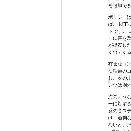
を追加で
ポリシー
ば、 以下
トです。 
ーに害を
が提案した
く出てく
有害なコ
な種類のコ
し、次の
ンツは例外
次のよう
ーに対する
発の各ス
け、過剰な
ないと、