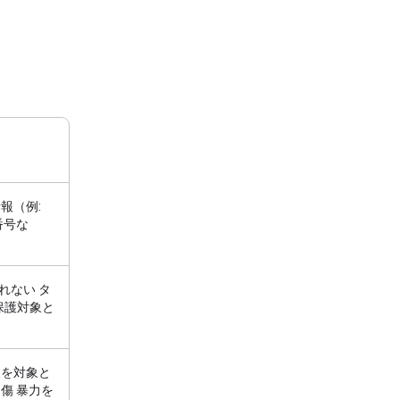
報（例:
番号な
れない タ
保護対象と
人を対象と
傷 暴力を