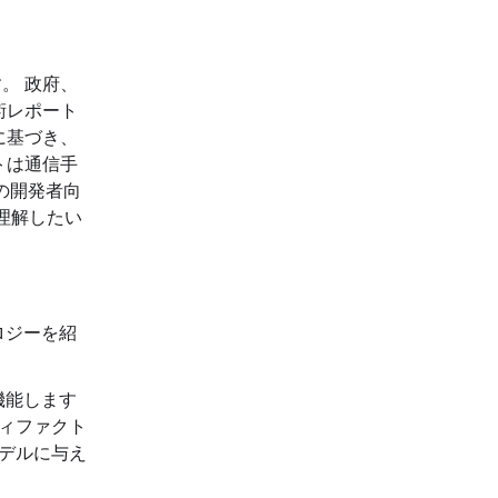
。 政府、
術レポート
に基づき、
トは通信手
の開発者向
理解したい
ロジーを紹
機能します
ィファクト
デルに与え