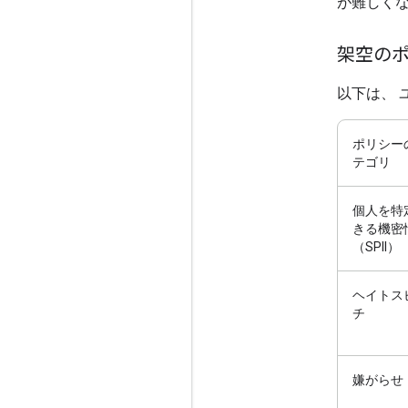
が難しくな
架空の
以下は、 
ポリシー
テゴリ
個人を特
きる機密
（SPII）
ヘイトス
チ
嫌がらせ