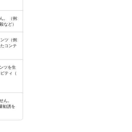
。 （例:
自殺など）
ンツ（例:
したコンテ
ンツを生
ィビティ（
せん。
大量勧誘を