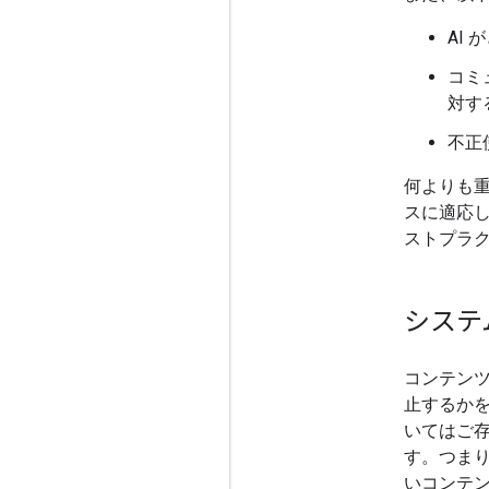
AI
コミ
対す
不正
何よりも
スに適応し
ストプラ
システ
コンテン
止するかを
いてはご存
す。つまり
いコンテ