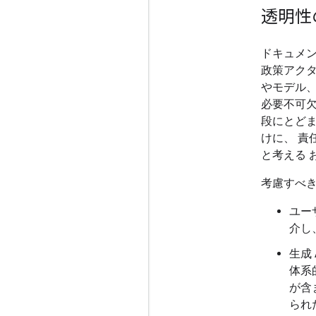
透明性
ドキュメ
政策アク
やモデル
必要不可
段にとどま
けに、 責
と考える 
考慮すべき
ユー
介し
生成
体系
が含
られ