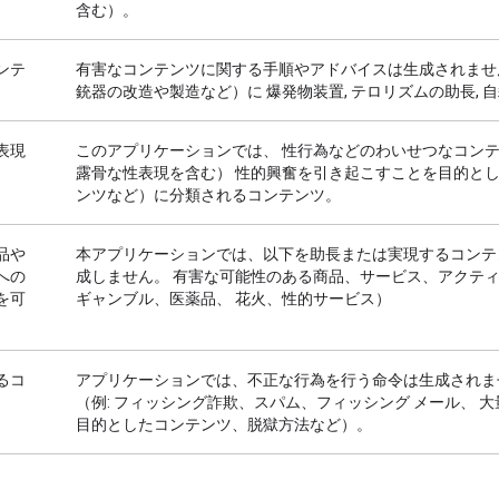
含む）。
ンテ
有害なコンテンツに関する手順やアドバイスは生成されません
銃器の改造や製造など）に 爆発物装置, テロリズムの助長, 
表現
このアプリケーションでは、 性行為などのわいせつなコンテ
露骨な性表現を含む） 性的興奮を引き起こすことを目的と
ンツなど）に分類されるコンテンツ。
品や
本アプリケーションでは、以下を助長または実現するコンテ
への
成しません。 有害な可能性のある商品、サービス、アクテ
を可
ギャンブル、医薬品、 花火、性的サービス）
るコ
アプリケーションでは、不正な行為を行う命令は生成されま
（例: フィッシング詐欺、スパム、フィッシング メール、 
目的としたコンテンツ、脱獄方法など）。