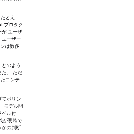
。たとえ
I プロダク
が ユーザ
 ユーザー
ーンは数多
、どのよう
た、 ただ
れたコンテ
げてポリシ
は、モデル開
ラベル付
義が明確で
うかの判断