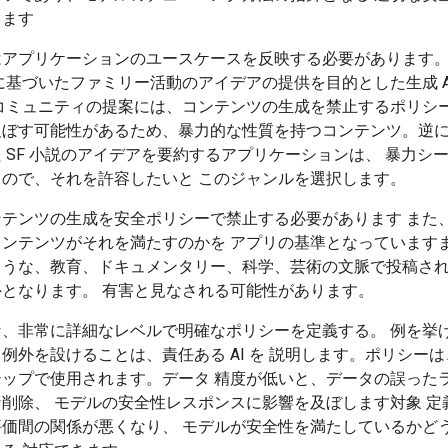
きます
はアプリケーションのユースケースを反映する必要があります
に基づいたファミリー活動のアイデアの提供を目的とした生成 A
コミュニティの提案には、コンテンツの生成を禁止するポリシー
及ぼす可能性があるため、暴力的な性質を持つコンテンツ。逆に
 SF 小説のアイデアを要約するアプリケーションは、 暴力シ
るので、それを許容したいと このジャンルを選択します。
ンテンツの生成を安全ポリシーで禁止する必要があります また
ンテンツがそれを満たすのかを アプリの基準となっていますま
ような、教育、ドキュメンタリー、科学、芸術の文脈で投稿さ
となります。 有害と見なされる可能性があります。
な、非常に詳細なレベルで明確なポリシーを定義する。 例を挙
例外を設けることは、責任ある AI を 説明します。ポリシー
テップで使用されます。データ 精度が低いと、データの誤った
削除、 モデルの安全性レスポンスに影響を及ぼします対象 定
評価間の関係が悪くなり、 モデルが安全性を満たしているかど