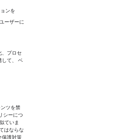
ョンを
 ユーザーに
化、プロセ
して、 ベ
テンツを禁
リシーにつ
く似ていま
してはならな
全保護対策