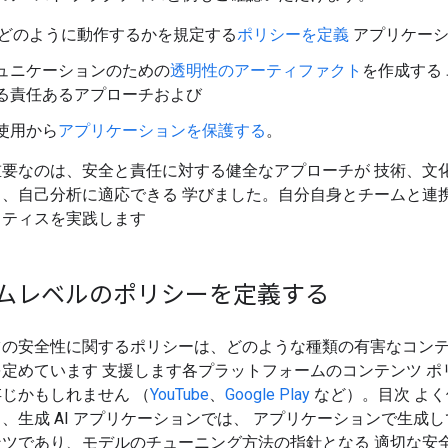
 がどのように動作するかを規定する
ポリシーを定義
アプリケーシ
ュニケーションのための
透明性のアーティファクト
を作成する
る責任あるアプローチおよび
使用から
アプリケーションを保護する
。
重要なのは、安全と責任に対する健全なアプローチが 技術、文
、自己分析に適応できる 学びました。自分自身とチームと連携
クティスを実践します
ムレベルのポリシーを定義する
ツの安全性に関するポリシーは、どのような種類の有害なコン
定めています 支援します各プラットフォームのコンテンツ ポ
じかもしれません （
YouTube
、
Google Play
など）。目次 よ
、生成 AI アプリケーションでは、 アプリケーションで生成
ンツであり、モデルのチューニング方法の指針となる 適切な安