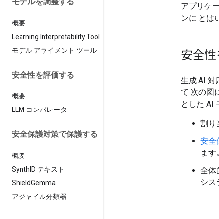
モデルを調整する
アプリケー
ンに とは
概要
Learning Interpretability Tool
モデル アライメント ツール
安全性
安全性を評価する
生成 AI
て 次の図
概要
とした A
LLM コンパレータ
割り
安全保護対策で保護する
安全
ます
概要
Synth
ID テキスト
全体
シス
Shield
Gemma
アジャイル分類器