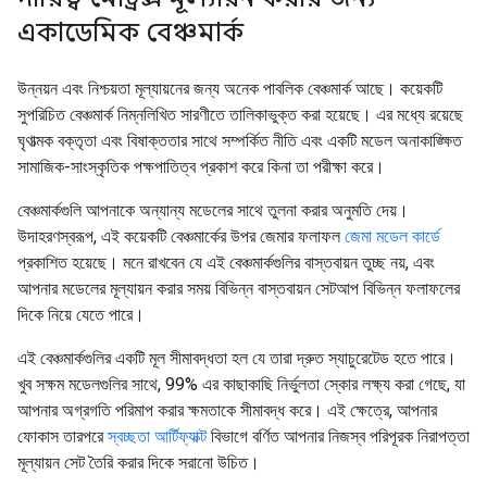
একাডেমিক বেঞ্চমার্ক
উন্নয়ন এবং নিশ্চয়তা মূল্যায়নের জন্য অনেক পাবলিক বেঞ্চমার্ক আছে। কয়েকটি
সুপরিচিত বেঞ্চমার্ক নিম্নলিখিত সারণীতে তালিকাভুক্ত করা হয়েছে। এর মধ্যে রয়েছে
ঘৃণাত্মক বক্তৃতা এবং বিষাক্ততার সাথে সম্পর্কিত নীতি এবং একটি মডেল অনাকাঙ্ক্ষিত
সামাজিক-সাংস্কৃতিক পক্ষপাতিত্ব প্রকাশ করে কিনা তা পরীক্ষা করে।
বেঞ্চমার্কগুলি আপনাকে অন্যান্য মডেলের সাথে তুলনা করার অনুমতি দেয়।
উদাহরণস্বরূপ, এই কয়েকটি বেঞ্চমার্কের উপর জেমার ফলাফল
জেমা মডেল কার্ডে
প্রকাশিত হয়েছে। মনে রাখবেন যে এই বেঞ্চমার্কগুলির বাস্তবায়ন তুচ্ছ নয়, এবং
আপনার মডেলের মূল্যায়ন করার সময় বিভিন্ন বাস্তবায়ন সেটআপ বিভিন্ন ফলাফলের
দিকে নিয়ে যেতে পারে।
এই বেঞ্চমার্কগুলির একটি মূল সীমাবদ্ধতা হল যে তারা দ্রুত স্যাচুরেটেড হতে পারে।
খুব সক্ষম মডেলগুলির সাথে, 99% এর কাছাকাছি নির্ভুলতা স্কোর লক্ষ্য করা গেছে, যা
আপনার অগ্রগতি পরিমাপ করার ক্ষমতাকে সীমাবদ্ধ করে। এই ক্ষেত্রে, আপনার
ফোকাস তারপরে
স্বচ্ছতা আর্টিফ্যাক্ট
বিভাগে বর্ণিত আপনার নিজস্ব পরিপূরক নিরাপত্তা
মূল্যায়ন সেট তৈরি করার দিকে সরানো উচিত।