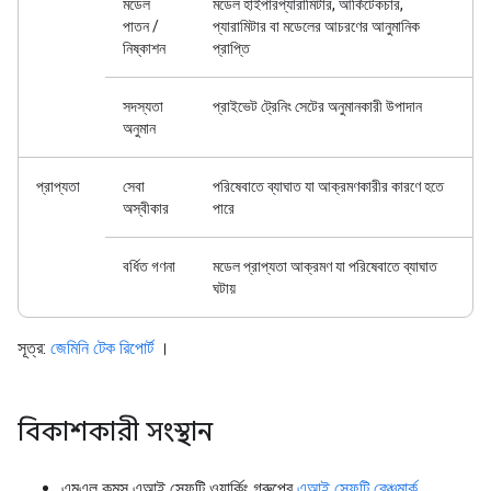
মডেল
মডেল হাইপারপ্যারামিটার, আর্কিটেকচার,
পাতন /
প্যারামিটার বা মডেলের আচরণের আনুমানিক
নিষ্কাশন
প্রাপ্তি
সদস্যতা
প্রাইভেট ট্রেনিং সেটের অনুমানকারী উপাদান
অনুমান
প্রাপ্যতা
সেবা
পরিষেবাতে ব্যাঘাত যা আক্রমণকারীর কারণে হতে
অস্বীকার
পারে
বর্ধিত গণনা
মডেল প্রাপ্যতা আক্রমণ যা পরিষেবাতে ব্যাঘাত
ঘটায়
সূত্র:
জেমিনি টেক রিপোর্ট
।
বিকাশকারী সংস্থান
এমএল কমন্স এআই সেফটি ওয়ার্কিং গ্রুপের
এআই সেফটি বেঞ্চমার্ক