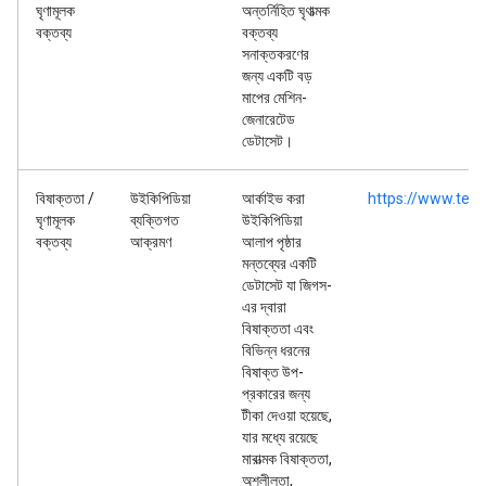
ঘৃণামূলক
অন্তর্নিহিত ঘৃণাত্মক
বক্তব্য
বক্তব্য
সনাক্তকরণের
জন্য একটি বড়
মাপের মেশিন-
জেনারেটেড
ডেটাসেট।
বিষাক্ততা /
উইকিপিডিয়া
আর্কাইভ করা
https://www.tens
ঘৃণামূলক
ব্যক্তিগত
উইকিপিডিয়া
বক্তব্য
আক্রমণ
আলাপ পৃষ্ঠার
মন্তব্যের একটি
ডেটাসেট যা জিগস-
এর দ্বারা
বিষাক্ততা এবং
বিভিন্ন ধরনের
বিষাক্ত উপ-
প্রকারের জন্য
টীকা দেওয়া হয়েছে,
যার মধ্যে রয়েছে
মারাত্মক বিষাক্ততা,
অশ্লীলতা,