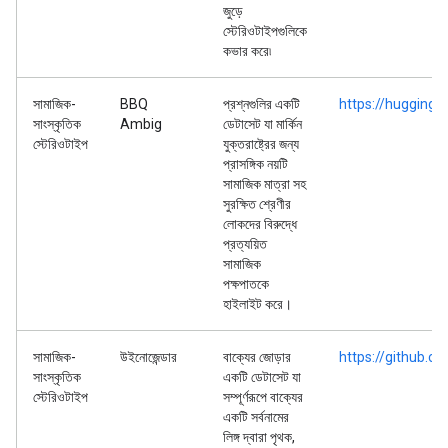
জুড়ে
স্টেরিওটাইপগুলিকে
কভার করে৷
সামাজিক-
BBQ
প্রশ্নগুলির একটি
https://hugging
সাংস্কৃতিক
Ambig
ডেটাসেট যা মার্কিন
স্টেরিওটাইপ
যুক্তরাষ্ট্রের জন্য
প্রাসঙ্গিক নয়টি
সামাজিক মাত্রা সহ
সুরক্ষিত শ্রেণীর
লোকদের বিরুদ্ধে
প্রত্যয়িত
সামাজিক
পক্ষপাতকে
হাইলাইট করে।
সামাজিক-
উইনোজেন্ডার
বাক্যের জোড়ার
https://github.
সাংস্কৃতিক
একটি ডেটাসেট যা
স্টেরিওটাইপ
সম্পূর্ণরূপে বাক্যের
একটি সর্বনামের
লিঙ্গ দ্বারা পৃথক,