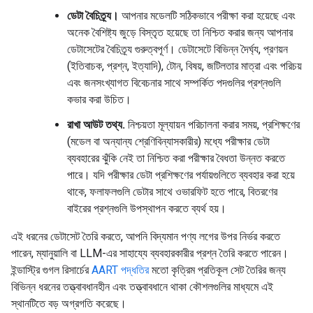
ডেটা বৈচিত্র্য।
আপনার মডেলটি সঠিকভাবে পরীক্ষা করা হয়েছে এবং
অনেক বৈশিষ্ট্য জুড়ে বিস্তৃত হয়েছে তা নিশ্চিত করার জন্য আপনার
ডেটাসেটের বৈচিত্র্য গুরুত্বপূর্ণ। ডেটাসেটে বিভিন্ন দৈর্ঘ্য, প্রণয়ন
(ইতিবাচক, প্রশ্ন, ইত্যাদি), টোন, বিষয়, জটিলতার মাত্রা এবং পরিচয়
এবং জনসংখ্যাগত বিবেচনার সাথে সম্পর্কিত পদগুলির প্রশ্নগুলি
কভার করা উচিত।
রাখা আউট তথ্য.
নিশ্চয়তা মূল্যায়ন পরিচালনা করার সময়, প্রশিক্ষণের
(মডেল বা অন্যান্য শ্রেণিবিন্যাসকারীর) মধ্যে পরীক্ষার ডেটা
ব্যবহারের ঝুঁকি নেই তা নিশ্চিত করা পরীক্ষার বৈধতা উন্নত করতে
পারে। যদি পরীক্ষার ডেটা প্রশিক্ষণের পর্যায়গুলিতে ব্যবহার করা হয়ে
থাকে, ফলাফলগুলি ডেটার সাথে ওভারফিট হতে পারে, বিতরণের
বাইরের প্রশ্নগুলি উপস্থাপন করতে ব্যর্থ হয়।
এই ধরনের ডেটাসেট তৈরি করতে, আপনি বিদ্যমান পণ্য লগের উপর নির্ভর করতে
পারেন, ম্যানুয়ালি বা LLM-এর সাহায্যে ব্যবহারকারীর প্রশ্ন তৈরি করতে পারেন।
ইন্ডাস্ট্রি গুগল রিসার্চের
AART পদ্ধতির
মতো কৃত্রিম প্রতিকূল সেট তৈরির জন্য
বিভিন্ন ধরনের তত্ত্বাবধানহীন এবং তত্ত্বাবধানে থাকা কৌশলগুলির মাধ্যমে এই
স্থানটিতে বড় অগ্রগতি করেছে।