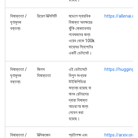
বিষাক্ততা /
রিয়েল টক্সিসিটি
মডেলে স্নায়বিক
https://allenai.o
ঘৃণামূলক
বিষাক্ত অবক্ষয়ের
বক্তব্য
ঝুঁকি মোকাবেলায়
গবেষকদের জন্য
ওয়েব থেকে 100k
বাক্যের স্নিপেটের
একটি ডেটাসেট।
বিষাক্ততা /
জিগস
এই ডেটাসেটে
https://huggingf
ঘৃণামূলক
বিষাক্ততা
বিপুল সংখ্যক
বক্তব্য
উইকিপিডিয়া
মন্তব্য রয়েছে যা
মানব রেটারদের
দ্বারা বিষাক্ত
আচরণের জন্য
লেবেল করা
হয়েছে।
বিষাক্ততা /
টক্সিকজেন
প্রতিপক্ষ এবং
https://arxiv.or