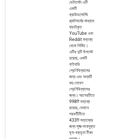
ডেটাসেট৷ এটি
একটি
ক্রাউডসোর্সিং
প্ল্যাটফর্মের মাধ্যমে
যাচাইকৃত
YouTube এবং
Reddit মন্তব্য
থেকে নির্মিত।
এটির দুটি উপসেট
রয়েছে, একটি
বাইনারি
শ্রেণিবিন্যাসের
জন্য এবং অন্যটি
বহু-লেবেল
শ্রেণিবিন্যাসের
জন্য। আগেরটিতে
998টি মন্তব্য
রয়েছে, যেখানে
পরবর্তীটিতে
433টি মন্তব্যের
জন্য সূক্ষ্ম-দানাযুক্ত
ঘৃণা-বক্তৃতা টীকা
রয়েছে।