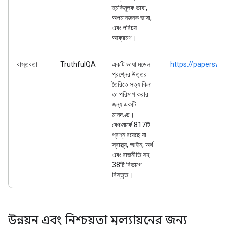
হুমকিমূলক ভাষা,
অপমানজনক ভাষা,
এবং পরিচয়
আক্রমণ।
বাস্তবতা
TruthfulQA
একটি ভাষা মডেল
https://paperswi
প্রশ্নের উত্তর
তৈরিতে সত্য কিনা
তা পরিমাপ করার
জন্য একটি
মানদণ্ড।
বেঞ্চমার্কে 817টি
প্রশ্ন রয়েছে যা
স্বাস্থ্য, আইন, অর্থ
এবং রাজনীতি সহ
38টি বিভাগে
বিস্তৃত।
উন্নয়ন এবং নিশ্চয়তা মূল্যায়নের জন্য