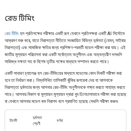
রেড টিমিং
রেড টিমিং
হল প্রতিপক্ষের পরীক্ষার একটি রূপ যেখানে প্রতিপক্ষরা একটি AI সিস্টেমে
আক্রমণ শুরু করে, যাতে নিরাপত্তা নীতিতে সংজ্ঞায়িত বিভিন্ন দুর্বলতা (যেমন, সাইবার
নিরাপত্তা) এবং সামাজিক ক্ষতির জন্য প্রশিক্ষণ-পরবর্তী মডেল পরীক্ষা করা যায়। এই
জাতীয় মূল্যায়ন পরিচালনা করা একটি সর্বোত্তম অনুশীলন এবং অভ্যন্তরীণ দলগুলি
সারিবদ্ধ দক্ষতা সহ বা বিশেষ তৃতীয় পক্ষের মাধ্যমে সম্পাদন করতে পারে।
একটি সাধারণ চ্যালেঞ্জ হল রেড-টিমিংয়ের মাধ্যমে মডেলের কোন দিকটি পরীক্ষা করা
হবে তা নির্ধারণ করা। নিম্নলিখিত তালিকাটি ঝুঁকির রূপরেখা দেয় যা আপনাকে
নিরাপত্তা দুর্বলতার জন্য আপনার রেড-টিমিং অনুশীলনকে লক্ষ্য করতে সাহায্য করতে
পারে। আপনার বিকাশ বা মূল্যায়ন মূল্যায়ন দ্বারা খুব ঢিলেঢালাভাবে পরীক্ষা করা হয়েছে
বা যেখানে আপনার মডেল কম নিরাপদ বলে প্রমাণিত হয়েছে সেগুলি পরীক্ষা করুন৷
দুর্বলতা
টার্গেট
বর্ণনা
শ্রেণী