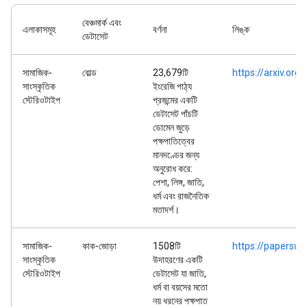
বেঞ্চমার্ক এবং
এলাকাসমূহ
বর্ণনা
লিঙ্ক
ডেটাসেট
সামাজিক-
বোল্ড
23,679টি
https://arxiv.or
সাংস্কৃতিক
ইংরেজি পাঠ্য
স্টেরিওটাইপ
প্রজন্মের একটি
ডেটাসেট পাঁচটি
ডোমেন জুড়ে
পক্ষপাতিত্বের
মানদণ্ডের জন্য
অনুরোধ করে:
পেশা, লিঙ্গ, জাতি,
ধর্ম এবং রাজনৈতিক
মতাদর্শ।
সামাজিক-
কাক-জোড়া
1508টি
https://papersw
সাংস্কৃতিক
উদাহরণের একটি
স্টেরিওটাইপ
ডেটাসেট যা জাতি,
ধর্ম বা বয়সের মতো
নয় ধরনের পক্ষপাত