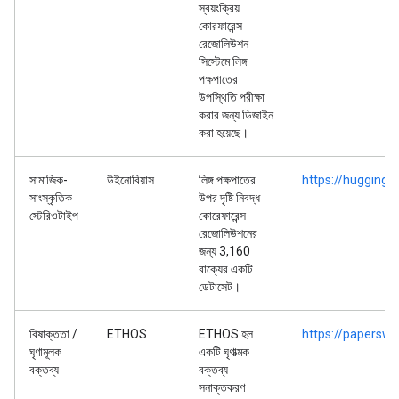
স্বয়ংক্রিয়
কোরফারেন্স
রেজোলিউশন
সিস্টেমে লিঙ্গ
পক্ষপাতের
উপস্থিতি পরীক্ষা
করার জন্য ডিজাইন
করা হয়েছে।
সামাজিক-
উইনোবিয়াস
লিঙ্গ পক্ষপাতের
https://huggingf
সাংস্কৃতিক
উপর দৃষ্টি নিবদ্ধ
স্টেরিওটাইপ
কোরেফারেন্স
রেজোলিউশনের
জন্য 3,160
বাক্যের একটি
ডেটাসেট।
বিষাক্ততা /
ETHOS
ETHOS হল
https://papersw
ঘৃণামূলক
একটি ঘৃণাত্মক
বক্তব্য
বক্তব্য
সনাক্তকরণ