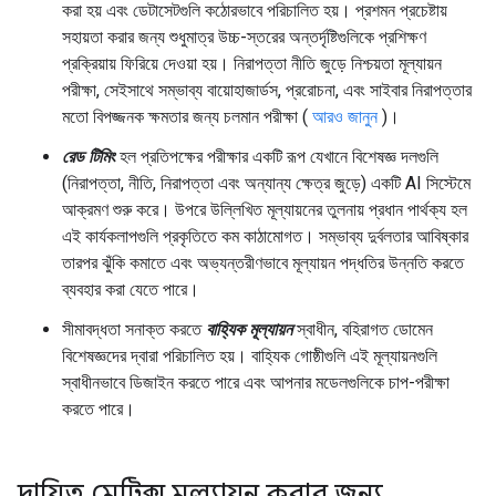
করা হয় এবং ডেটাসেটগুলি কঠোরভাবে পরিচালিত হয়। প্রশমন প্রচেষ্টায়
সহায়তা করার জন্য শুধুমাত্র উচ্চ-স্তরের অন্তর্দৃষ্টিগুলিকে প্রশিক্ষণ
প্রক্রিয়ায় ফিরিয়ে দেওয়া হয়। নিরাপত্তা নীতি জুড়ে নিশ্চয়তা মূল্যায়ন
পরীক্ষা, সেইসাথে সম্ভাব্য বায়োহাজার্ডস, প্ররোচনা, এবং সাইবার নিরাপত্তার
মতো বিপজ্জনক ক্ষমতার জন্য চলমান পরীক্ষা (
আরও জানুন
)।
রেড টিমিং
হল প্রতিপক্ষের পরীক্ষার একটি রূপ যেখানে বিশেষজ্ঞ দলগুলি
(নিরাপত্তা, নীতি, নিরাপত্তা এবং অন্যান্য ক্ষেত্র জুড়ে) একটি AI সিস্টেমে
আক্রমণ শুরু করে। উপরে উল্লিখিত মূল্যায়নের তুলনায় প্রধান পার্থক্য হল
এই কার্যকলাপগুলি প্রকৃতিতে কম কাঠামোগত। সম্ভাব্য দুর্বলতার আবিষ্কার
তারপর ঝুঁকি কমাতে এবং অভ্যন্তরীণভাবে মূল্যায়ন পদ্ধতির উন্নতি করতে
ব্যবহার করা যেতে পারে।
সীমাবদ্ধতা সনাক্ত করতে
বাহ্যিক মূল্যায়ন
স্বাধীন, বহিরাগত ডোমেন
বিশেষজ্ঞদের দ্বারা পরিচালিত হয়। বাহ্যিক গোষ্ঠীগুলি এই মূল্যায়নগুলি
স্বাধীনভাবে ডিজাইন করতে পারে এবং আপনার মডেলগুলিকে চাপ-পরীক্ষা
করতে পারে।
দায়িত্ব মেট্রিক্স মূল্যায়ন করার জন্য