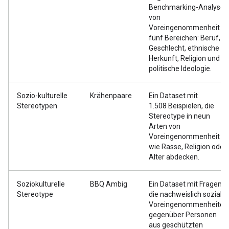
Benchmarking-Analyse
von
Voreingenommenheit in
fünf Bereichen: Beruf,
Geschlecht, ethnische
Herkunft, Religion und
politische Ideologie.
Sozio-kulturelle
Krähenpaare
Ein Dataset mit
Stereotypen
1.508 Beispielen, die
Stereotype in neun
Arten von
Voreingenommenheit
wie Rasse, Religion oder
Alter abdecken.
Soziokulturelle
BBQ Ambig
Ein Dataset mit Fragen,
Stereotype
die nachweislich soziale
Voreingenommenheiten
gegenüber Personen
aus geschützten