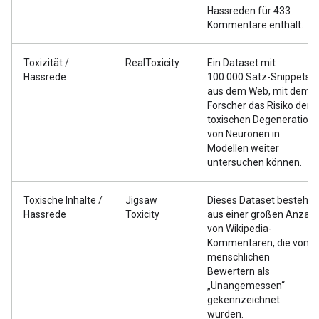
Hassreden für 433
Kommentare enthält.
Toxizität /
RealToxicity
Ein Dataset mit
Hassrede
100.000 Satz-Snippets
aus dem Web, mit dem
Forscher das Risiko der
toxischen Degeneration
von Neuronen in
Modellen weiter
untersuchen können.
Toxische Inhalte /
Jigsaw
Dieses Dataset besteht
Hassrede
Toxicity
aus einer großen Anzahl
von Wikipedia-
Kommentaren, die von
menschlichen
Bewertern als
„Unangemessen“
gekennzeichnet
wurden.