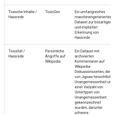
Toxische Inhalte /
ToxicGen
Ein umfangreiches
Hassrede
maschinengeneriertes
Dataset zur bösartigen
und impliziten
Erkennung von
Hassrede.
Toxizität /
Persönliche
Ein Dataset mit
Hassrede
Angriffe auf
archivierten
Wikipedia
Kommentaren auf
Wikipedia-
Diskussionsseiten, die
von Jigsaw hinsichtlich
Unangemessenheit und
einer Vielzahl von
Untertypen von
Unangemessenheit
gekennzeichnet
wurden, darunter
schwere