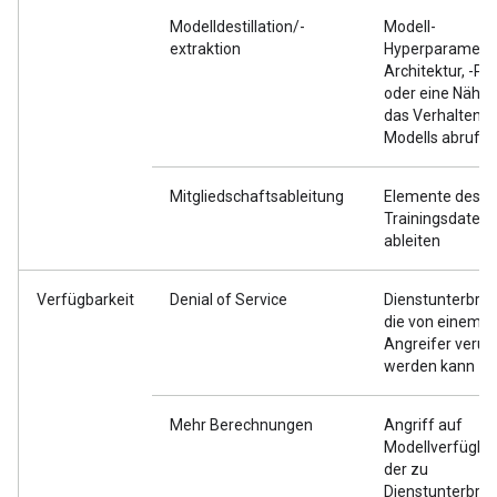
Modelldestillation/-
Modell-
extraktion
Hyperparameter,
Architektur, -P
oder eine Nähe
das Verhalten e
Modells abrufe
Mitgliedschaftsableitung
Elemente des pr
Trainingsdaten
ableiten
Verfügbarkeit
Denial of Service
Dienstunterbre
die von einem
Angreifer verur
werden kann
Mehr Berechnungen
Angriff auf
Modellverfügbar
der zu
Dienstunterbre