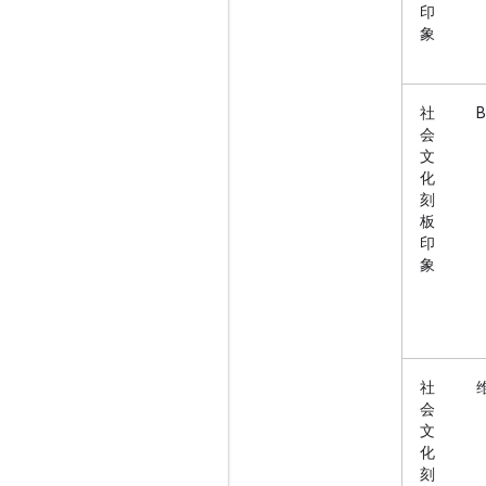
印
象
社
B
会
文
化
刻
板
印
象
社
会
文
化
刻