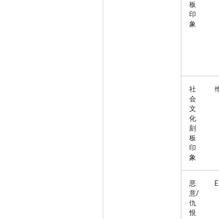
板
印
象
社
会
文
化
刻
板
印
象
恶
E
意/
仇
恨