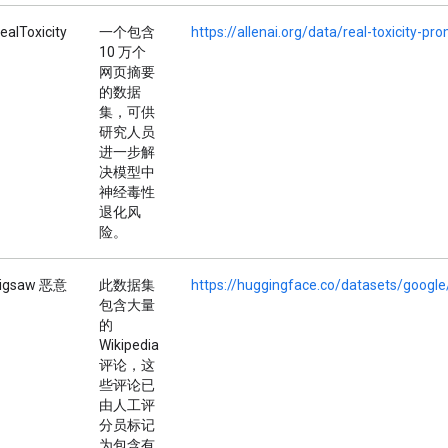
ealToxicity
一个包含
https://allenai.org/data/real-toxicity-pr
10 万个
网页摘要
的数据
集，可供
研究人员
进一步解
决模型中
神经毒性
退化风
险。
igsaw 恶意
此数据集
https://huggingface.co/datasets/google
包含大量
的
Wikipedia
评论，这
些评论已
由人工评
分员标记
为包含有