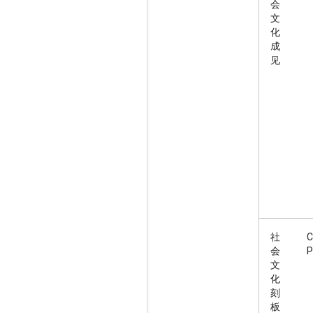
会
文
化
成
见
社
C
会
P
文
化
刻
板