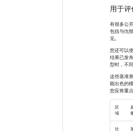
用于评
有很多公
包括与仇
见。
您还可以使
结果已发
型时，不
这些基准
能出色的模
您应将重
区
域
社