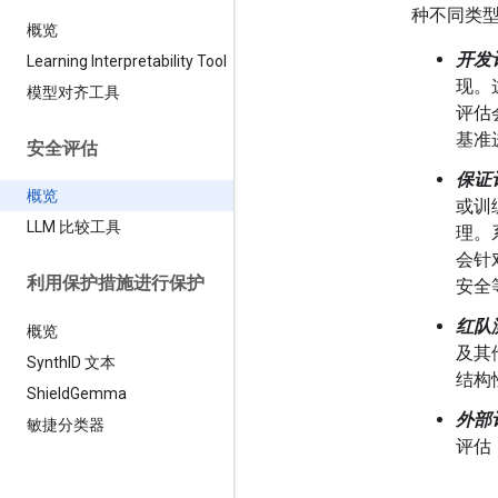
种不同类
概览
开发
Learning Interpretability Tool
现。
模型对齐工具
评估
基准
安全评估
保证
概览
或训
LLM 比较工具
理。
会针
利用保护措施进行保护
安全
红队
概览
及其
Synth
ID 文本
结构
Shield
Gemma
外部
敏捷分类器
评估