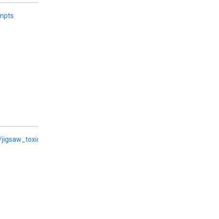
ompts
/jigsaw_toxicity_pred