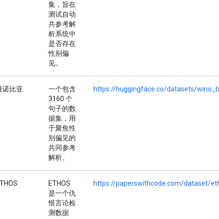
集，旨在
测试自动
共参考解
析系统中
是否存在
性别偏
见。
维诺比亚
一个包含
https://huggingface.co/datasets/wino_b
3160 个
句子的数
据集，用
于聚焦性
别偏见的
共同参考
解析。
THOS
ETHOS
https://paperswithcode.com/dataset/et
是一个仇
恨言论检
测数据