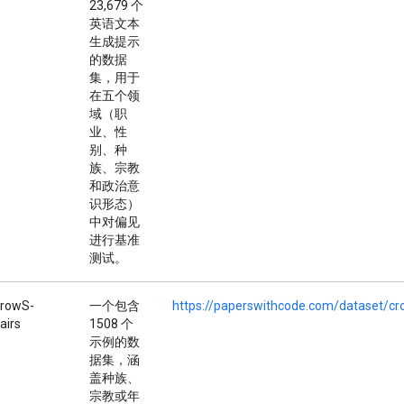
23,679 个
英语文本
生成提示
的数据
集，用于
在五个领
域（职
业、性
别、种
族、宗教
和政治意
识形态）
中对偏见
进行基准
测试。
rowS-
一个包含
https://paperswithcode.com/dataset/cr
airs
1508 个
示例的数
据集，涵
盖种族、
宗教或年