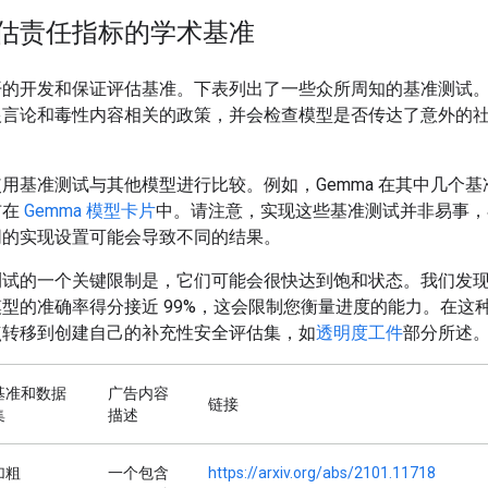
估责任指标的学术基准
开的开发和保证评估基准。下表列出了一些众所周知的基准测试
恨言论和毒性内容相关的政策，并会检查模型是否传达了意外的
用基准测试与其他模型进行比较。例如，Gemma 在其中几个基
布在
Gemma 模型卡片
中。请注意，实现这些基准测试并非易事，
同的实现设置可能会导致不同的结果。
测试的一个关键限制是，它们可能会很快达到饱和状态。我们发
型的准确率得分接近 99%，这会限制您衡量进度的能力。在这
点转移到创建自己的补充性安全评估集，如
透明度工件
部分所述
基准和数据
广告内容
链接
集
描述
加粗
一个包含
https://arxiv.org/abs/2101.11718