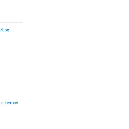
u/bbq
er-schemas