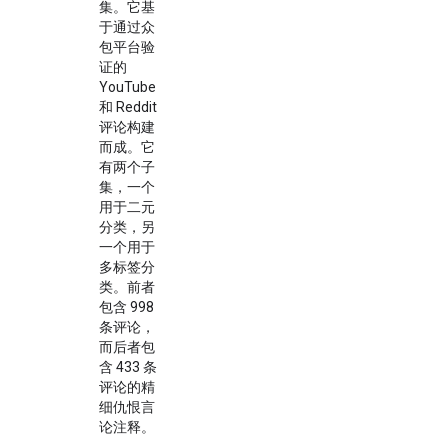
集。它基
于通过众
包平台验
证的
YouTube
和 Reddit
评论构建
而成。它
有两个子
集，一个
用于二元
分类，另
一个用于
多标签分
类。前者
包含 998
条评论，
而后者包
含 433 条
评论的精
细仇恨言
论注释。