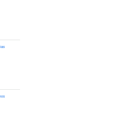
ias
hos