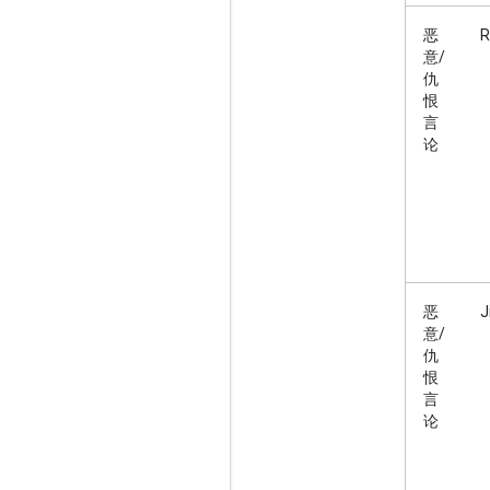
恶
R
意/
仇
恨
言
论
恶
J
意/
仇
恨
言
论