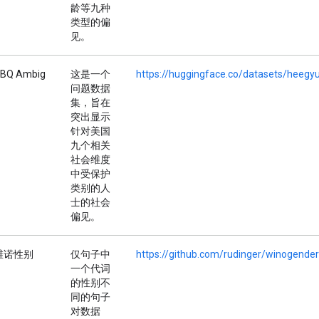
龄等九种
类型的偏
见。
BQ Ambig
这是一个
https://huggingface.co/datasets/heegy
问题数据
集，旨在
突出显示
针对美国
九个相关
社会维度
中受保护
类别的人
士的社会
偏见。
维诺性别
仅句子中
https://github.com/rudinger/winogend
一个代词
的性别不
同的句子
对数据