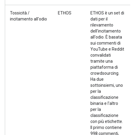
Tossicità /
ETHOS
ETHOS è un set di
incitamento all'odio
dati per il
rilevamento
dell'incitamento
all'odio. È basata
sui commenti di
YouTube e Reddit
convalidati
tramite una
piattaforma di
crowdsourcing.
Ha due
sottoinsiemi, uno
per la
classificazione
binaria e l'altro
per la
classificazione
con più etichette.
Il primo contiene
998 commenti,