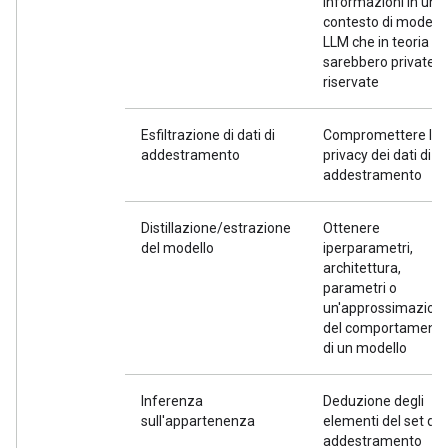
informazioni in un
contesto di modelli
LLM che in teoria
sarebbero private o
riservate
Esfiltrazione di dati di
Compromettere la
addestramento
privacy dei dati di
addestramento
Distillazione/estrazione
Ottenere
del modello
iperparametri,
architettura,
parametri o
un'approssimazion
del comportament
di un modello
Inferenza
Deduzione degli
sull'appartenenza
elementi del set di
addestramento