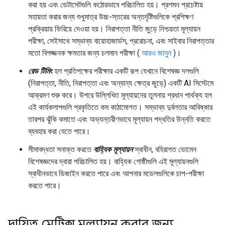
করা হয় এবং ডেটাসেটগুলি কঠোরভাবে পরিচালিত হয়। প্রশমন প্রচেষ্টায়
সহায়তা করার জন্য শুধুমাত্র উচ্চ-স্তরের অন্তর্দৃষ্টিগুলিকে প্রশিক্ষণ
প্রক্রিয়ায় ফিরিয়ে দেওয়া হয়। নিরাপত্তা নীতি জুড়ে নিশ্চয়তা মূল্যায়ন
পরীক্ষা, সেইসাথে সম্ভাব্য বায়োহাজার্ডস, প্ররোচনা, এবং সাইবার নিরাপত্তার
মতো বিপজ্জনক ক্ষমতার জন্য চলমান পরীক্ষা (
আরও জানুন
)।
রেড টিমিং
হল প্রতিপক্ষের পরীক্ষার একটি রূপ যেখানে বিশেষজ্ঞ দলগুলি
(নিরাপত্তা, নীতি, নিরাপত্তা এবং অন্যান্য ক্ষেত্র জুড়ে) একটি AI সিস্টেমে
আক্রমণ শুরু করে। উপরে উল্লিখিত মূল্যায়নের তুলনায় প্রধান পার্থক্য হল
এই কার্যকলাপগুলি প্রকৃতিতে কম কাঠামোগত। সম্ভাব্য দুর্বলতার আবিষ্কার
তারপর ঝুঁকি কমাতে এবং অভ্যন্তরীণভাবে মূল্যায়ন পদ্ধতির উন্নতি করতে
ব্যবহার করা যেতে পারে।
সীমাবদ্ধতা সনাক্ত করতে
বাহ্যিক মূল্যায়ন
স্বাধীন, বহিরাগত ডোমেন
বিশেষজ্ঞদের দ্বারা পরিচালিত হয়। বাহ্যিক গোষ্ঠীগুলি এই মূল্যায়নগুলি
স্বাধীনভাবে ডিজাইন করতে পারে এবং আপনার মডেলগুলিকে চাপ-পরীক্ষা
করতে পারে।
দায়িত্ব মেট্রিক্স মূল্যায়ন করার জন্য