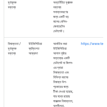
ঘৃণামূলক
অন্তর্নিহিত ঘৃণাত্মক
বক্তব্য
বক্তব্য
সনাক্তকরণের
জন্য একটি বড়
মাপের মেশিন-
জেনারেটেড
ডেটাসেট।
বিষাক্ততা /
উইকিপিডিয়া
আর্কাইভ করা
https://www.tens
ঘৃণামূলক
ব্যক্তিগত
উইকিপিডিয়া
বক্তব্য
আক্রমণ
আলাপ পৃষ্ঠার
মন্তব্যের একটি
ডেটাসেট যা জিগস-
এর দ্বারা
বিষাক্ততা এবং
বিভিন্ন ধরনের
বিষাক্ত উপ-
প্রকারের জন্য
টীকা দেওয়া হয়েছে,
যার মধ্যে রয়েছে
মারাত্মক বিষাক্ততা,
অশ্লীলতা,