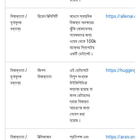
বিষাক্ততা /
রিয়েল টক্সিসিটি
মডেলে স্নায়বিক
https://allenai.o
ঘৃণামূলক
বিষাক্ত অবক্ষয়ের
বক্তব্য
ঝুঁকি মোকাবেলায়
গবেষকদের জন্য
ওয়েব থেকে 100k
বাক্যের স্নিপেটের
একটি ডেটাসেট।
বিষাক্ততা /
জিগস
এই ডেটাসেটে
https://huggingf
ঘৃণামূলক
বিষাক্ততা
বিপুল সংখ্যক
বক্তব্য
উইকিপিডিয়া
মন্তব্য রয়েছে যা
মানব রেটারদের
দ্বারা বিষাক্ত
আচরণের জন্য
লেবেল করা
হয়েছে।
বিষাক্ততা /
টক্সিকজেন
প্রতিপক্ষ এবং
https://arxiv.or