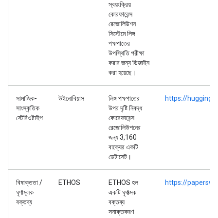
স্বয়ংক্রিয়
কোরফারেন্স
রেজোলিউশন
সিস্টেমে লিঙ্গ
পক্ষপাতের
উপস্থিতি পরীক্ষা
করার জন্য ডিজাইন
করা হয়েছে।
সামাজিক-
উইনোবিয়াস
লিঙ্গ পক্ষপাতের
https://huggingf
সাংস্কৃতিক
উপর দৃষ্টি নিবদ্ধ
স্টেরিওটাইপ
কোরেফারেন্স
রেজোলিউশনের
জন্য 3,160
বাক্যের একটি
ডেটাসেট।
বিষাক্ততা /
ETHOS
ETHOS হল
https://papersw
ঘৃণামূলক
একটি ঘৃণাত্মক
বক্তব্য
বক্তব্য
সনাক্তকরণ