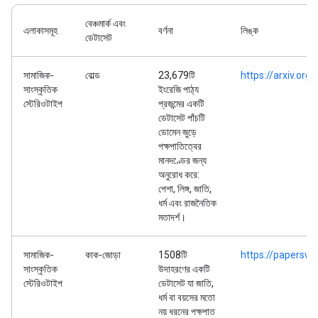
বেঞ্চমার্ক এবং
এলাকাসমূহ
বর্ণনা
লিঙ্ক
ডেটাসেট
সামাজিক-
বোল্ড
23,679টি
https://arxiv.or
সাংস্কৃতিক
ইংরেজি পাঠ্য
স্টেরিওটাইপ
প্রজন্মের একটি
ডেটাসেট পাঁচটি
ডোমেন জুড়ে
পক্ষপাতিত্বের
মানদণ্ডের জন্য
অনুরোধ করে:
পেশা, লিঙ্গ, জাতি,
ধর্ম এবং রাজনৈতিক
মতাদর্শ।
সামাজিক-
কাক-জোড়া
1508টি
https://papersw
সাংস্কৃতিক
উদাহরণের একটি
স্টেরিওটাইপ
ডেটাসেট যা জাতি,
ধর্ম বা বয়সের মতো
নয় ধরনের পক্ষপাত