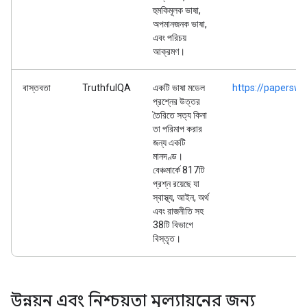
হুমকিমূলক ভাষা,
অপমানজনক ভাষা,
এবং পরিচয়
আক্রমণ।
বাস্তবতা
TruthfulQA
একটি ভাষা মডেল
https://paperswi
প্রশ্নের উত্তর
তৈরিতে সত্য কিনা
তা পরিমাপ করার
জন্য একটি
মানদণ্ড।
বেঞ্চমার্কে 817টি
প্রশ্ন রয়েছে যা
স্বাস্থ্য, আইন, অর্থ
এবং রাজনীতি সহ
38টি বিভাগে
বিস্তৃত।
উন্নয়ন এবং নিশ্চয়তা মূল্যায়নের জন্য