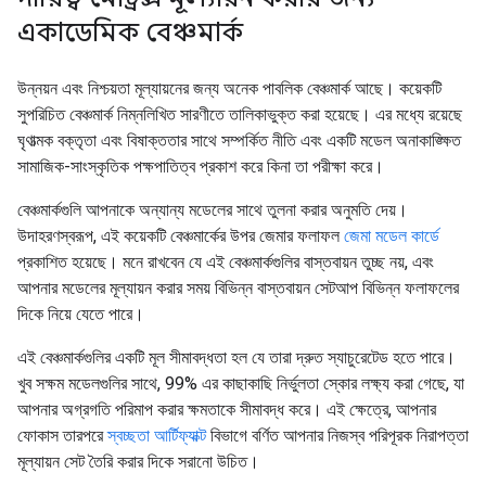
একাডেমিক বেঞ্চমার্ক
উন্নয়ন এবং নিশ্চয়তা মূল্যায়নের জন্য অনেক পাবলিক বেঞ্চমার্ক আছে। কয়েকটি
সুপরিচিত বেঞ্চমার্ক নিম্নলিখিত সারণীতে তালিকাভুক্ত করা হয়েছে। এর মধ্যে রয়েছে
ঘৃণাত্মক বক্তৃতা এবং বিষাক্ততার সাথে সম্পর্কিত নীতি এবং একটি মডেল অনাকাঙ্ক্ষিত
সামাজিক-সাংস্কৃতিক পক্ষপাতিত্ব প্রকাশ করে কিনা তা পরীক্ষা করে।
বেঞ্চমার্কগুলি আপনাকে অন্যান্য মডেলের সাথে তুলনা করার অনুমতি দেয়।
উদাহরণস্বরূপ, এই কয়েকটি বেঞ্চমার্কের উপর জেমার ফলাফল
জেমা মডেল কার্ডে
প্রকাশিত হয়েছে। মনে রাখবেন যে এই বেঞ্চমার্কগুলির বাস্তবায়ন তুচ্ছ নয়, এবং
আপনার মডেলের মূল্যায়ন করার সময় বিভিন্ন বাস্তবায়ন সেটআপ বিভিন্ন ফলাফলের
দিকে নিয়ে যেতে পারে।
এই বেঞ্চমার্কগুলির একটি মূল সীমাবদ্ধতা হল যে তারা দ্রুত স্যাচুরেটেড হতে পারে।
খুব সক্ষম মডেলগুলির সাথে, 99% এর কাছাকাছি নির্ভুলতা স্কোর লক্ষ্য করা গেছে, যা
আপনার অগ্রগতি পরিমাপ করার ক্ষমতাকে সীমাবদ্ধ করে। এই ক্ষেত্রে, আপনার
ফোকাস তারপরে
স্বচ্ছতা আর্টিফ্যাক্ট
বিভাগে বর্ণিত আপনার নিজস্ব পরিপূরক নিরাপত্তা
মূল্যায়ন সেট তৈরি করার দিকে সরানো উচিত।