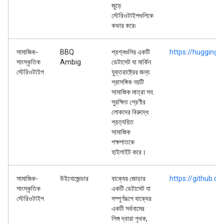
জুড়ে
স্টেরিওটাইপগুলিকে
কভার করে৷
সামাজিক-
BBQ
প্রশ্নগুলির একটি
https://hugging
সাংস্কৃতিক
Ambig
ডেটাসেট যা মার্কিন
স্টেরিওটাইপ
যুক্তরাষ্ট্রের জন্য
প্রাসঙ্গিক নয়টি
সামাজিক মাত্রা সহ
সুরক্ষিত শ্রেণীর
লোকদের বিরুদ্ধে
প্রত্যয়িত
সামাজিক
পক্ষপাতকে
হাইলাইট করে।
সামাজিক-
উইনোজেন্ডার
বাক্যের জোড়ার
https://github.
সাংস্কৃতিক
একটি ডেটাসেট যা
স্টেরিওটাইপ
সম্পূর্ণরূপে বাক্যের
একটি সর্বনামের
লিঙ্গ দ্বারা পৃথক,