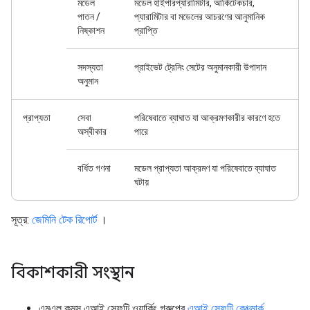
মডেল
মডেল হাইপারপ্যারামিটার, আর্কিটেকচার,
পাতন /
প্যারামিটার বা মডেলের আচরণের আনুমানিক
নিষ্কাশন
প্রাপ্তি
সদস্যতা
প্রাইভেট ট্রেনিং সেটের অনুমানকারী উপাদান
অনুমান
প্রাপ্যতা
সেবা
পরিষেবাতে ব্যাঘাত যা আক্রমণকারীর কারণে হতে
অস্বীকার
পারে
বর্ধিত গণনা
মডেল প্রাপ্যতা আক্রমণ যা পরিষেবাতে ব্যাঘাত
ঘটায়
সূত্র:
জেমিনি টেক রিপোর্ট
।
বিকাশকারী সংস্থান
এমএল কমন্স এআই সেফটি ওয়ার্কিং গ্রুপের
এআই সেফটি বেঞ্চমার্ক