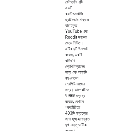
ডেটাসেট৷ এটি
একটি
ক্রাউডসোর্সিং
প্ল্যাটফর্মের মাধ্যমে
যাচাইকৃত
YouTube এবং
Reddit মন্তব্য
থেকে নির্মিত।
এটির দুটি উপসেট
রয়েছে, একটি
বাইনারি
শ্রেণিবিন্যাসের
জন্য এবং অন্যটি
বহু-লেবেল
শ্রেণিবিন্যাসের
জন্য। আগেরটিতে
998টি মন্তব্য
রয়েছে, যেখানে
পরবর্তীটিতে
433টি মন্তব্যের
জন্য সূক্ষ্ম-দানাযুক্ত
ঘৃণা-বক্তৃতা টীকা
রয়েছে।