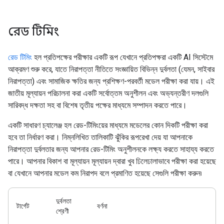
রেড টিমিং
রেড টিমিং
হল প্রতিপক্ষের পরীক্ষার একটি রূপ যেখানে প্রতিপক্ষরা একটি AI সিস্টেমে
আক্রমণ শুরু করে, যাতে নিরাপত্তা নীতিতে সংজ্ঞায়িত বিভিন্ন দুর্বলতা (যেমন, সাইবার
নিরাপত্তা) এবং সামাজিক ক্ষতির জন্য প্রশিক্ষণ-পরবর্তী মডেল পরীক্ষা করা যায়। এই
জাতীয় মূল্যায়ন পরিচালনা করা একটি সর্বোত্তম অনুশীলন এবং অভ্যন্তরীণ দলগুলি
সারিবদ্ধ দক্ষতা সহ বা বিশেষ তৃতীয় পক্ষের মাধ্যমে সম্পাদন করতে পারে।
একটি সাধারণ চ্যালেঞ্জ হল রেড-টিমিংয়ের মাধ্যমে মডেলের কোন দিকটি পরীক্ষা করা
হবে তা নির্ধারণ করা। নিম্নলিখিত তালিকাটি ঝুঁকির রূপরেখা দেয় যা আপনাকে
নিরাপত্তা দুর্বলতার জন্য আপনার রেড-টিমিং অনুশীলনকে লক্ষ্য করতে সাহায্য করতে
পারে। আপনার বিকাশ বা মূল্যায়ন মূল্যায়ন দ্বারা খুব ঢিলেঢালাভাবে পরীক্ষা করা হয়েছে
বা যেখানে আপনার মডেল কম নিরাপদ বলে প্রমাণিত হয়েছে সেগুলি পরীক্ষা করুন৷
দুর্বলতা
টার্গেট
বর্ণনা
শ্রেণী