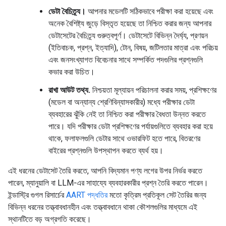
ডেটা বৈচিত্র্য।
আপনার মডেলটি সঠিকভাবে পরীক্ষা করা হয়েছে এবং
অনেক বৈশিষ্ট্য জুড়ে বিস্তৃত হয়েছে তা নিশ্চিত করার জন্য আপনার
ডেটাসেটের বৈচিত্র্য গুরুত্বপূর্ণ। ডেটাসেটে বিভিন্ন দৈর্ঘ্য, প্রণয়ন
(ইতিবাচক, প্রশ্ন, ইত্যাদি), টোন, বিষয়, জটিলতার মাত্রা এবং পরিচয়
এবং জনসংখ্যাগত বিবেচনার সাথে সম্পর্কিত পদগুলির প্রশ্নগুলি
কভার করা উচিত।
রাখা আউট তথ্য.
নিশ্চয়তা মূল্যায়ন পরিচালনা করার সময়, প্রশিক্ষণের
(মডেল বা অন্যান্য শ্রেণিবিন্যাসকারীর) মধ্যে পরীক্ষার ডেটা
ব্যবহারের ঝুঁকি নেই তা নিশ্চিত করা পরীক্ষার বৈধতা উন্নত করতে
পারে। যদি পরীক্ষার ডেটা প্রশিক্ষণের পর্যায়গুলিতে ব্যবহার করা হয়ে
থাকে, ফলাফলগুলি ডেটার সাথে ওভারফিট হতে পারে, বিতরণের
বাইরের প্রশ্নগুলি উপস্থাপন করতে ব্যর্থ হয়।
এই ধরনের ডেটাসেট তৈরি করতে, আপনি বিদ্যমান পণ্য লগের উপর নির্ভর করতে
পারেন, ম্যানুয়ালি বা LLM-এর সাহায্যে ব্যবহারকারীর প্রশ্ন তৈরি করতে পারেন।
ইন্ডাস্ট্রি গুগল রিসার্চের
AART পদ্ধতির
মতো কৃত্রিম প্রতিকূল সেট তৈরির জন্য
বিভিন্ন ধরনের তত্ত্বাবধানহীন এবং তত্ত্বাবধানে থাকা কৌশলগুলির মাধ্যমে এই
স্থানটিতে বড় অগ্রগতি করেছে।