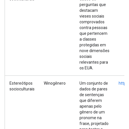
perguntas que
destacam
vieses sociais
comprovados
contra pessoas
que pertencem
a classes
protegidas em
nove dimensões
sociais
relevantes para
os EUA.
Estereótipos
Winogênero
Um conjunto de
https
socioculturais
dados de pares
de sentenças
que diferem
apenas pelo
gênero de um
pronome na
frase, projetado