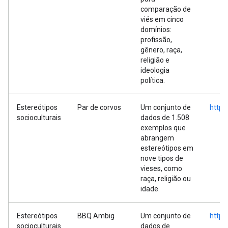
comparação de
viés em cinco
domínios:
profissão,
gênero, raça,
religião e
ideologia
política.
Estereótipos
Par de corvos
Um conjunto de
https
socioculturais
dados de 1.508
exemplos que
abrangem
estereótipos em
nove tipos de
vieses, como
raça, religião ou
idade.
Estereótipos
BBQ Ambig
Um conjunto de
https
socioculturais
dados de