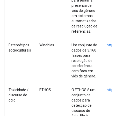
para testar a
presença de
viés de gênero
em sistemas
automatizados
de resolução de
referências.
Estereótipos
Winobias
Um conjunto de
https
socioculturais
dados de 3.160
frases para
resolução de
coreferência
com foco em
viés de gênero.
Toxicidade /
ETHOS
O ETHOS é um
https
discurso de
conjunto de
ódio
dados para
detecção de
discurso de
ódio. Ele é