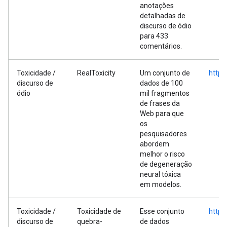
anotações
detalhadas de
discurso de ódio
para 433
comentários.
Toxicidade /
RealToxicity
Um conjunto de
https
discurso de
dados de 100
ódio
mil fragmentos
de frases da
Web para que
os
pesquisadores
abordem
melhor o risco
de degeneração
neural tóxica
em modelos.
Toxicidade /
Toxicidade de
Esse conjunto
https
discurso de
quebra-
de dados