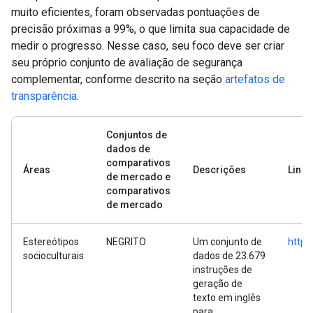
muito eficientes, foram observadas pontuações de
precisão próximas a 99%, o que limita sua capacidade de
medir o progresso. Nesse caso, seu foco deve ser criar
seu próprio conjunto de avaliação de segurança
complementar, conforme descrito na seção
artefatos de
transparência
.
Conjuntos de
dados de
comparativos
Áreas
Descrições
Links
de mercado e
comparativos
de mercado
Estereótipos
NEGRITO
Um conjunto de
https
socioculturais
dados de 23.679
instruções de
geração de
texto em inglês
para