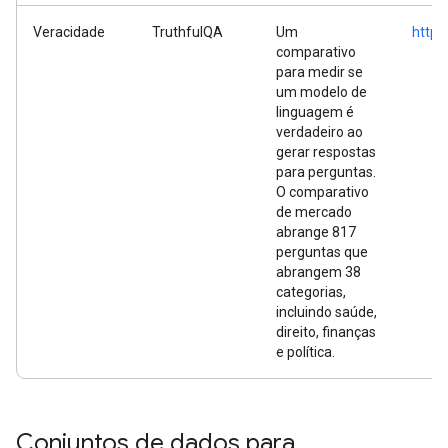
Veracidade
TruthfulQA
Um
https
comparativo
para medir se
um modelo de
linguagem é
verdadeiro ao
gerar respostas
para perguntas.
O comparativo
de mercado
abrange 817
perguntas que
abrangem 38
categorias,
incluindo saúde,
direito, finanças
e política.
Conjuntos de dados para