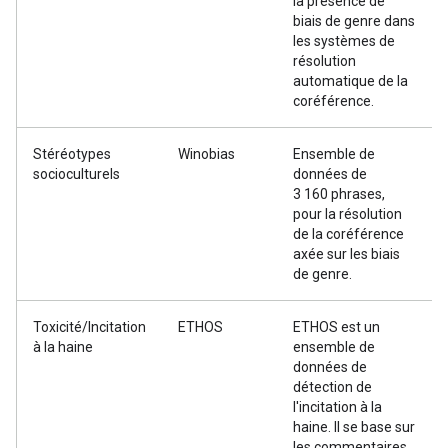
la présence de
biais de genre dans
les systèmes de
résolution
automatique de la
coréférence.
Stéréotypes
Winobias
Ensemble de
socioculturels
données de
3 160 phrases,
pour la résolution
de la coréférence
axée sur les biais
de genre.
Toxicité/Incitation
ETHOS
ETHOS est un
à la haine
ensemble de
données de
détection de
l'incitation à la
haine. Il se base sur
les commentaires