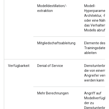
Modelldestillation/-
Modell-
extraktion
Hyperparameter,
Architektur, -P
oder eine Nähe
das Verhalten e
Modells abrufe
Mitgliedschaftsableitung
Elemente des pr
Trainingsdaten
ableiten
Verfügbarkeit
Denial of Service
Dienstunterbre
die von einem
Angreifer verur
werden kann
Mehr Berechnungen
Angriff auf
Modellverfügbar
der zu
Dienstunterbre