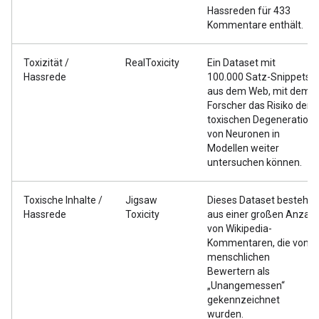
Hassreden für 433
Kommentare enthält.
Toxizität /
RealToxicity
Ein Dataset mit
Hassrede
100.000 Satz-Snippets
aus dem Web, mit dem
Forscher das Risiko der
toxischen Degeneration
von Neuronen in
Modellen weiter
untersuchen können.
Toxische Inhalte /
Jigsaw
Dieses Dataset besteht
Hassrede
Toxicity
aus einer großen Anzahl
von Wikipedia-
Kommentaren, die von
menschlichen
Bewertern als
„Unangemessen“
gekennzeichnet
wurden.