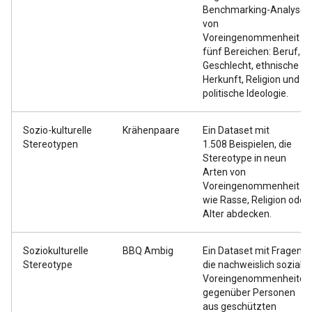
Benchmarking-Analyse
von
Voreingenommenheit in
fünf Bereichen: Beruf,
Geschlecht, ethnische
Herkunft, Religion und
politische Ideologie.
Sozio-kulturelle
Krähenpaare
Ein Dataset mit
Stereotypen
1.508 Beispielen, die
Stereotype in neun
Arten von
Voreingenommenheit
wie Rasse, Religion oder
Alter abdecken.
Soziokulturelle
BBQ Ambig
Ein Dataset mit Fragen,
Stereotype
die nachweislich soziale
Voreingenommenheiten
gegenüber Personen
aus geschützten