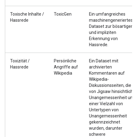
Toxische Inhalte /
ToxicGen
Ein umfangreiches
Hassrede
maschinengeneriertes
Dataset zur bösartigen
und impliziten
Erkennung von
Hassrede.
Toxizität /
Persönliche
Ein Dataset mit
Hassrede
Angriffe auf
archivierten
Wikipedia
Kommentaren auf
Wikipedia-
Diskussionsseiten, die
von Jigsaw hinsichtlich
Unangemessenheit und
einer Vielzahl von
Untertypen von
Unangemessenheit
gekennzeichnet
wurden, darunter
schwere